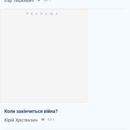
Ігар Тишкевич
9,8 т.
Коли закінчиться війна?
Юрій Хрістензен
4,6 т.