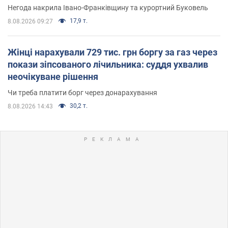
Негода накрила Івано-Франківщину та курортний Буковель
17,9 т.
8.08.2026 09:27
Жінці нарахували 729 тис. грн боргу за газ через
покази зіпсованого лічильника: суддя ухвалив
неочікуване рішення
Чи треба платити борг через донарахування
30,2 т.
8.08.2026 14:43