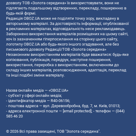
дозволу ТОВ «Золота середина» їх використовувати, вони не
підлягають подальшому відтворенню, перекладу, поширенню в
будь-якій формі.
Редакція OBOZ.UA може не поділяти точку зору, викладену в
авторському матеріалі. За достовірність інформації, опублікованої
в рекламних матеріалах, відповідальність несе рекламодавець.
Заборонено використання матеріалів розміщених на цьому сайті,
хоч із зазначенням гіперпосилання на сторінку цього сайту,
логотипу OBOZ.UA або будь-якого іншого згадування, але без
письмового дозволу Редакції/ТОВ «Золота середина»
Незаконним використанням матеріалів буде вважатися: будь-яке
копiювання, публiкацiя, передрук, наступне поширення,
використання, переробка з використанням, включенням до
складу інших матеріалів, розповсюдження, адаптація, переклад
та інші подібні зміни матеріалу.
Назва онлайн медіа — «OBOZ.UA»
- суб'єкт у сфері онлайн медіа;
- ідентифікатор медіа — R40-06156;
- поштова адреса — вул. Деревообробна, буд. 7, м. Київ, 01013;
- адреса електронної пошти —
[email protected]
; - телефон — (044)
585 46 20
© 2026 Всі права захищені, ТОВ "Золота середина".