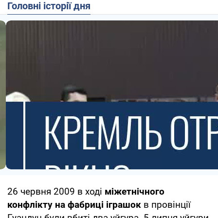
Головні історії дня
26 червня 2009 в ході
міжетнічного
конфлікту на фабриці іграшок
в провінції
Гуандун були вбиті два уйгура. 5 липня уйгури,