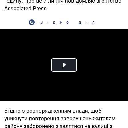
годину. Про це 7 липня повідомляє агентство
Associated Press.
Відео дня
Play Video
Згідно з розпорядженням влади, щоб
уникнути повторення заворушень жителям
району заборонено з'являтися на вулиці з