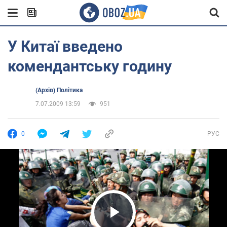
У Китаї введено
комендантську годину
(Архів) Політика
7.07.2009 13:59
951
0
РУС