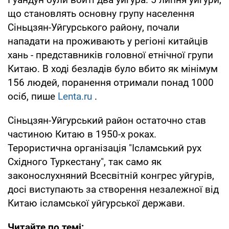
що становлять основну групу населення
Сіньцзян-Уйгурського району, почали
нападати на проживають у регіоні китайців
хань - представників головної етнічної групи
Китаю. В ході безладів було вбито як мінімум
156 людей, поранення отримали понад 1000
осіб, пише
Lenta.ru
.
Сіньцзян-Уйгурський район остаточно став
частиною Китаю в 1950-х роках.
Терористична організація "Ісламський рух
Східного Туркестану", так само як
законослухняний Всесвітній конгрес уйгурів,
досі виступають за створення незалежної від
Китаю ісламської уйгурської держави.
Читайте по темі: