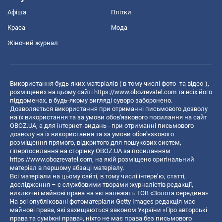
Афіша
Плітки
Краса
Мода
Жіночий журнал
Використання будь-яких матеріалів ( в тому числі фото- та відео-),
розміщених на цьому сайті
https://www.obozrevatel.com
та всіх його
піддоменах, в будь-якому вигляді суворо заборонено.
Дозволяється використання при отриманні письмового дозволу
на їх використання та за умови обов'язкового посилання на сайт
OBOZ.UA, а для інтернет-видань - при отриманні письмового
дозволу на їх використання та за умови обов'язкового
розміщення прямого, відкритого для пошукових систем,
гіперпосилання на сторінку OBOZ.UA за посиланням
https://www.obozrevatel.com
, на якій розміщено оригінальний
матеріал в першому абзаці матеріалу.
Всі матеріали на цьому сайті, в тому числі інтерв’ю, статті,
дослідження – є службовими творами журналістів редакції,
виключні майнові права на які належать ТОВ «Золота середина».
На всі опубліковані фотоматеріали Getty Images редакція має
майнові права, які захищаються законом України «Про авторські
права та суміжні права», ніхто не має права без письмового