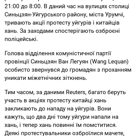
21:00 до 8:00. В даний час на вулицях столиці
Синьцзян-Уйгурського району, міста Урумчі,
тривають акції протесту уйгурів і китайців
хань. За заходами спостерігають озброєні
поліцейські.
Голова відділення комуністичної партії
провінції Синьцзян Ван Легуян (Wang Lequan)
особисто звернувся до громадян з проханням
уникати міжетнічних зіткнень.
Тим часом, за даними Reuters, багато беруть
участь в акціях протесту китайці хань
закликають до нападу на уйгурів. Вони
кажуть, що два дні тому уйгури напали на
хань, і тепер хань повинні їм помститися.
Деякі протестувальники озброїлися мачете,