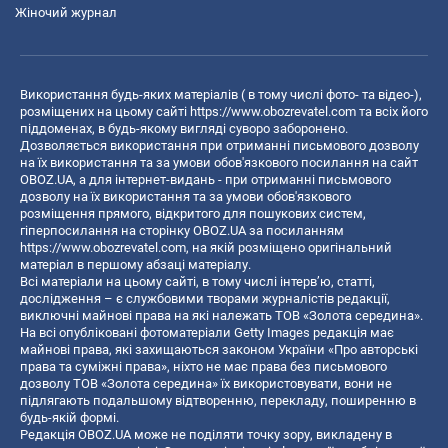
Жіночий журнал
Використання будь-яких матеріалів ( в тому числі фото- та відео-),
розміщених на цьому сайті
https://www.obozrevatel.com
та всіх його
піддоменах, в будь-якому вигляді суворо заборонено.
Дозволяється використання при отриманні письмового дозволу
на їх використання та за умови обов'язкового посилання на сайт
OBOZ.UA, а для інтернет-видань - при отриманні письмового
дозволу на їх використання та за умови обов'язкового
розміщення прямого, відкритого для пошукових систем,
гіперпосилання на сторінку OBOZ.UA за посиланням
https://www.obozrevatel.com
, на якій розміщено оригінальний
матеріал в першому абзаці матеріалу.
Всі матеріали на цьому сайті, в тому числі інтерв’ю, статті,
дослідження – є службовими творами журналістів редакції,
виключні майнові права на які належать ТОВ «Золота середина».
На всі опубліковані фотоматеріали Getty Images редакція має
майнові права, які захищаються законом України «Про авторські
права та суміжні права», ніхто не має права без письмового
дозволу ТОВ «Золота середина» їх використовувати, вони не
підлягають подальшому відтворенню, перекладу, поширенню в
будь-якій формі.
Редакція OBOZ.UA може не поділяти точку зору, викладену в