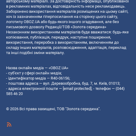
авторському матеріалі. За достовірність інформації, опублікованої
в рекламних матеріалах, відповідальність несе рекламодавець.
Заборонено використання матеріалів розміщених на цьому сайті,
хоч із зазначенням гіперпосилання на сторінку цього сайту,
логотипу OBOZ.UA або будь-якого іншого згадування, але без
письмового дозволу Редакції/ТОВ «Золота середина»
Незаконним використанням матеріалів буде вважатися: будь-яке
копiювання, публiкацiя, передрук, наступне поширення,
використання, переробка з використанням, включенням до
складу інших матеріалів, розповсюдження, адаптація, переклад
та інші подібні зміни матеріалу.
Назва онлайн медіа — «OBOZ.UA»
- суб'єкт у сфері онлайн медіа;
- ідентифікатор медіа — R40-06156;
- поштова адреса — вул. Деревообробна, буд. 7, м. Київ, 01013;
- адреса електронної пошти —
[email protected]
; - телефон — (044)
585 46 20
© 2026 Всі права захищені, ТОВ "Золота середина".