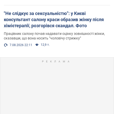
"Не слідкує за сексуальністю": у Києві
консультант салону краси образив жінку після
хімієтерапії, розгорівся скандал. Фото
Працівник салону почав надавати оцінку зовнішності жінки,
сказавши, що вона носить "чоловічу стрижку"
12,9 т.
7.08.2026 22:11