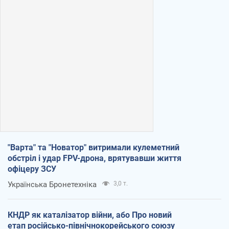
"Варта" та "Новатор" витримали кулеметний
обстріл і удар FPV-дрона, врятувавши життя
офіцеру ЗСУ
Українська Бронетехніка
3,0 т.
КНДР як каталізатор війни, або Про новий
етап російсько-північнокорейського союзу