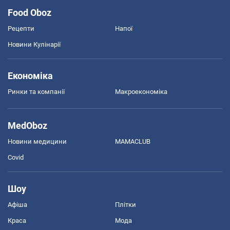
Food Oboz
Рецепти
Напої
Новини Кулінарії
Економіка
Ринки та компанії
Макроекономіка
MedOboz
Новини медицини
MAMACLUB
Covid
Шоу
Афіша
Плітки
Краса
Мода