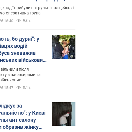
ція склала адмінпротокол.
це події прибули патрульні поліцейські
о
дчо-оперативна група
9,3 т.
26 18:40
ть, бо дурні": у
івцях водій
буса зневажив
їнських військових
латився. Відео
звільнили після
кту з пасажирами та
військових
8,4 т.
26 15:47
лідкує за
альністю": у Києві
ультант салону
и образив жінку