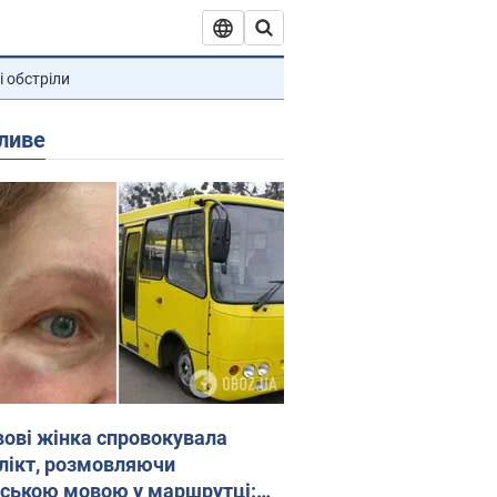
і обстріли
ливе
вові жінка спровокувала
лікт, розмовляючи
йською мовою у маршрутці: