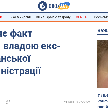
ни
Війна в Україні
Війна Ізраїлю та Ірану
VENETO
Російськ
Важ
яє факт
 владою екс-
нської
істрації
У Ль
конф
Читать на русском
росі