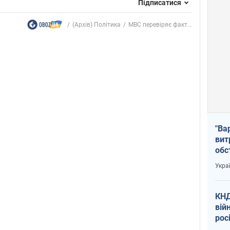
Підписатися
(Архів) Політика
МВС перевіряє факт...
"Ва
вит
обс
вря
Укра
офі
КНД
вій
рос
пів