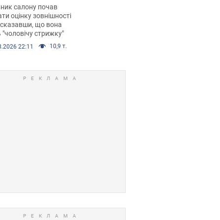
 хімієтерапії,
ник салону почав
орівся скандал.
ти оцінку зовнішності
 сказавши, що вона
 "чоловічу стрижку"
10,9 т.
8.2026 22:11