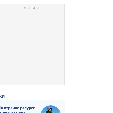
ки
ія втрачає ресурси