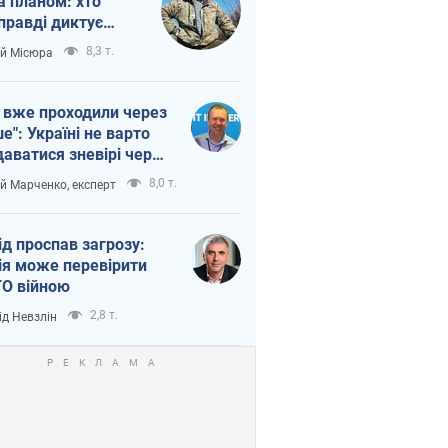
а планом: хто
правді диктує
п війни
8,3 т.
ій Місюра
 вже проходили через
ше": Україні не варто
даватися зневірі через
етний терор
8,0 т.
ій Марченко, експерт
ід проспав загрозу:
ія може перевірити
О війною
2,8 т.
ід Невзлін