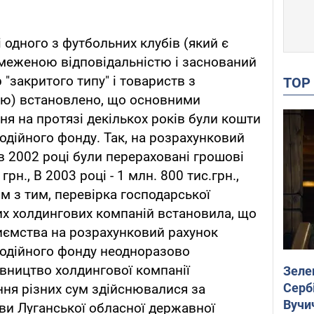
і одного з футбольних клубів (який є
меженою відповідальністю і заснований
"закритого типу" і товариств з
TO
ю) встановлено, що основними
я на протязі декількох років були кошти
одійного фонду. Так, на розрахунковий
в 2002 році були перераховані грошові
грн., В 2003 році - 1 млн. 800 тис.грн.,
ом з тим, перевірка господарської
них холдингових компаній встановила, що
иємства на розрахунковий рахунок
годійного фонду неодноразово
вництво холдингової компанії
Зеле
Сербі
ня різних сум здійснювалися за
Вучи
ви Луганської обласної державної