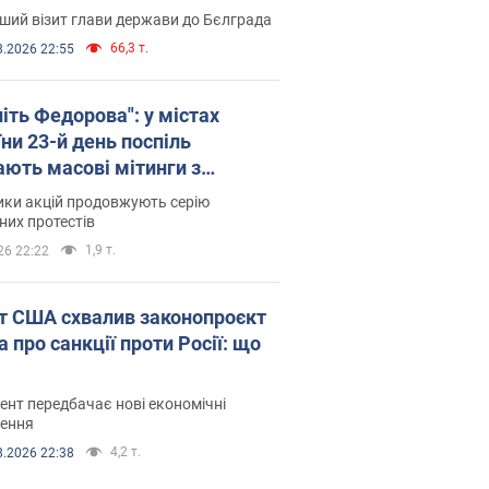
ший візит глави держави до Бєлграда
66,3 т.
8.2026 22:55
іть Федорова": у містах
ни 23-й день поспіль
ають масові мітинги з
онками. Фото і відео
ики акцій продовжують серію
их протестів
1,9 т.
26 22:22
т США схвалив законопроєкт
 про санкції проти Росії: що
нт передбачає нові економічні
ення
4,2 т.
8.2026 22:38