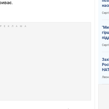
поз
риває.
нас
тем
Серг
"Ми
гір
під
рак
Серг
Зах
Рос
НАТ
Леон