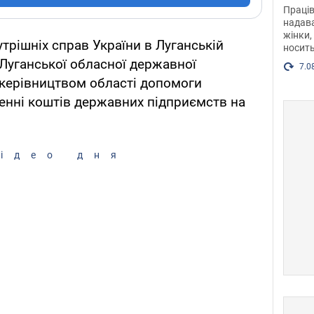
після
Праців
розг
надава
жінки,
Фото
трішніх справ України в Луганській
носить
 Луганської обласної державної
7.0
 керівництвом області допомоги
енні коштів державних підприємств на
ідео дня