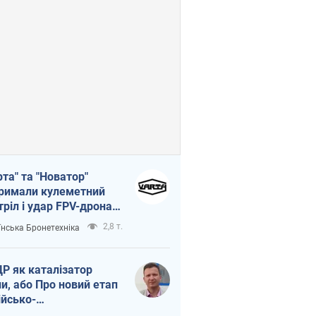
рта" та "Новатор"
римали кулеметний
тріл і удар FPV-дрона,
тувавши життя
2,8 т.
їнська Бронетехніка
церу ЗСУ
Р як каталізатор
ни, або Про новий етап
ійсько-
нічнокорейського