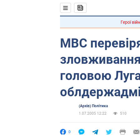
Герої вій
МВС перевір
зловживання
головою Луга
облдержадмін
(Архів) Політика
1.07.2005 12:22
510
0