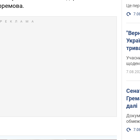
фремова.
Це пер
7.0
"Верн
Украї
трив
карт
Учасн
щоденн
7.08.20
Сена
Грема
далі
Докуме
обмеж
7.0