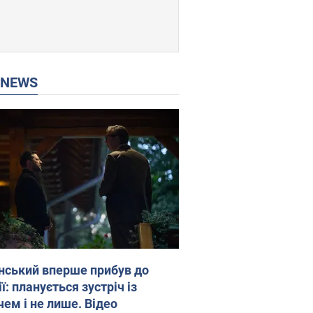
P NEWS
нський вперше прибув до
ї: планується зустріч із
чем і не лише. Відео