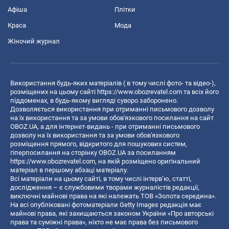
Афіша
Плітки
Краса
Мода
Жіночий журнал
Використання будь-яких матеріалів ( в тому числі фото- та відео-),
розміщених на цьому сайті
https://www.obozrevatel.com
та всіх його
піддоменах, в будь-якому вигляді суворо заборонено.
Дозволяється використання при отриманні письмового дозволу
на їх використання та за умови обов'язкового посилання на сайт
OBOZ.UA, а для інтернет-видань - при отриманні письмового
дозволу на їх використання та за умови обов'язкового
розміщення прямого, відкритого для пошукових систем,
гіперпосилання на сторінку OBOZ.UA за посиланням
https://www.obozrevatel.com
, на якій розміщено оригінальний
матеріал в першому абзаці матеріалу.
Всі матеріали на цьому сайті, в тому числі інтерв’ю, статті,
дослідження – є службовими творами журналістів редакції,
виключні майнові права на які належать ТОВ «Золота середина».
На всі опубліковані фотоматеріали Getty Images редакція має
майнові права, які захищаються законом України «Про авторські
права та суміжні права», ніхто не має права без письмового