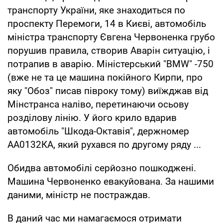
транспорту України, яке знаходиться по
проспекту Перемоги, 14 в Києві, автомобіль
міністра транспорту Євгена Червоненка грубо
порушив правила, створив Аварін ситуацію, і
потрапив в аварію. Міністерський "BMW" -750
(вже не та це машина покійного Кирпи, про
яку "Обоз" писав півроку тому) виїжджав від
Мінстранса наліво, перетинаючи осьову
розділову лінію. У його крило вдарив
автомобіль "Шкода-Октавія", держномер
АА0132КА, який рухався по другому ряду ...
Обидва автомобілі серйозно пошкоджені.
Машина Червоненко евакуйована. За нашими
даними, міністр не постраждав.
В даний час ми намагаємося отримати