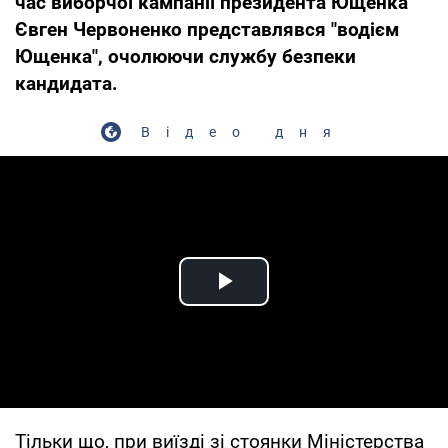
час виборчої кампанії президента Ющенка
Євген Червоненко представлявся "водієм
Ющенка", очолюючи службу безпеки
кандидата.
Відео дня
Play Video
Тільки що, при виїзді зі стоянки Міністерства