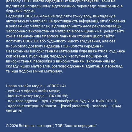
дозволу ТОВ «Золота середина» їх використовувати, вони не
підлягають подальшому відтворенню, перекладу, поширенню в
будь-якій формі.
Редакція OBOZ.UA може не поділяти точку зору, викладену в
авторському матеріалі. За достовірність інформації, опублікованої
в рекламних матеріалах, відповідальність несе рекламодавець.
Заборонено використання матеріалів розміщених на цьому сайті,
хоч із зазначенням гіперпосилання на сторінку цього сайту,
логотипу OBOZ.UA або будь-якого іншого згадування, але без
письмового дозволу Редакції/ТОВ «Золота середина»
Незаконним використанням матеріалів буде вважатися: будь-яке
копiювання, публiкацiя, передрук, наступне поширення,
використання, переробка з використанням, включенням до
складу інших матеріалів, розповсюдження, адаптація, переклад
та інші подібні зміни матеріалу.
Назва онлайн медіа — «OBOZ.UA»
- суб'єкт у сфері онлайн медіа;
- ідентифікатор медіа — R40-06156;
- поштова адреса — вул. Деревообробна, буд. 7, м. Київ, 01013;
- адреса електронної пошти —
[email protected]
; - телефон — (044)
585 46 20
© 2026 Всі права захищені, ТОВ "Золота середина".