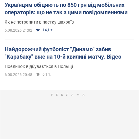
Українцям обіцяють по 850 грн від мобільних
операторів: що не так з цими повідомленнями
Як не потрапити в пастку шахраїв
14,1 т.
6.08.2026 21:02
Найдорожчий футболіст "Динамо" забив
"Карабаху" вже на 10-й хвилині матчу. Відео
Поєдинок відбувається в Польщі
6,1 т.
6.08.2026 20:48