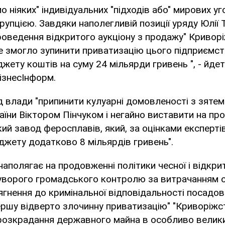
 ніяких" індивідуальних "підходів або" мирових угод 
упцією. Завдяки наполегливій позиції уряду Юлії
роведення відкритого аукціону з продажу" Криворіж
е змогло зупинити приватизацію цього підприємст
ету коштів на суму 24 мільярди гривень ", - йдет
ізнесІнформ.
 влади "припинити кулуарні домовленості з зяте
їни Віктором Пінчуком і негайно виставити на п
ий завод феросплавів, який, за оцінками експерті
жету додатково 8 мільярдів гривень".
аполягає на продовженні політики чесної і відкрит
уворого громадського контролю за витрачанням 
ягнення до кримінальної відповідальності посадови
ершу відверто злочинну приватизацію" "Криворіжст
розкрадання державного майна в особливо велики