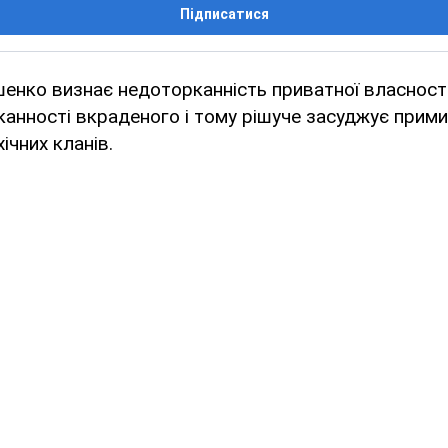
Підписатися
енко визнає недоторканність приватної власності,
анності вкраденого і тому рішуче засуджує прим
ічних кланів.