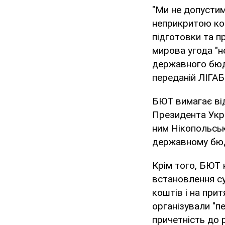
"Ми не допустимо
неприкритою кор
підготовки та п
мирова угода "н
державного бюдж
переданій ЛІГАБ
БЮТ вимагає від
Президента Укра
ним Нікопольськ
державному бюд
Крім того, БЮТ н
встановлення с
коштів і на прит
організували "п
причетність до 