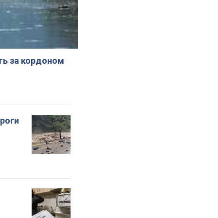
ють за кордоном
ороги