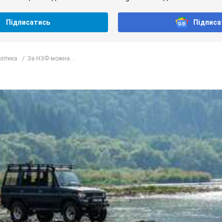
Підписатись
Підписа
олітика
За НЗФ можна...