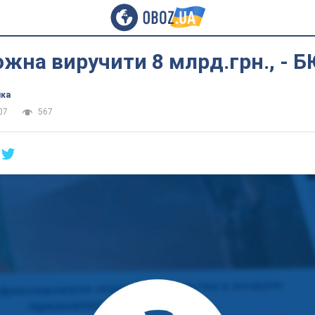
жна виручити 8 млрд.грн., - 
ика
07
567