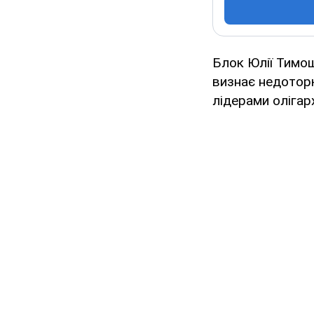
Блок Юлії Тимош
визнає недоторк
лідерами олігарх