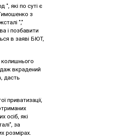
", які по суті є
 Тимошенко з
сталі ","
ва і позбавити
ься в заяві БЮТ,
м колишнього
родаж вкрадений
в, дасть
ої приватизації,
отриманих
х осіб, які
алі", за
х розмірах.