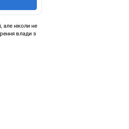
 але ніколи не
ирення влади з