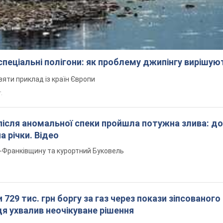
 спеціальні полігони: як проблему джипінгу вирішу
зяти приклад із країн Європи
т.
після аномальної спеки пройшла потужна злива: д
а річки. Відео
о-Франківщину та курортний Буковель
 729 тис. грн боргу за газ через покази зіпсованого
дя ухвалив неочікуване рішення