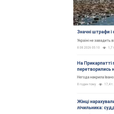
Значні штрафи і
Україні не завадить в
8.08.2026 05:10
1,7 
На Прикарпатті 
перетворились н
Негода накрила Іван
8 годин тому
17,4 т.
Жінці нарахували
лічильника: суд