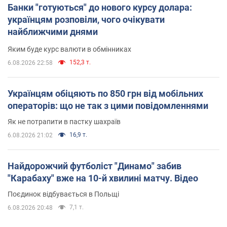
Банки "готуються" до нового курсу долара:
українцям розповіли, чого очікувати
найближчими днями
Яким буде курс валюти в обмінниках
152,3 т.
6.08.2026 22:58
Українцям обіцяють по 850 грн від мобільних
операторів: що не так з цими повідомленнями
Як не потрапити в пастку шахраїв
16,9 т.
6.08.2026 21:02
Найдорожчий футболіст "Динамо" забив
"Карабаху" вже на 10-й хвилині матчу. Відео
Поєдинок відбувається в Польщі
7,1 т.
6.08.2026 20:48