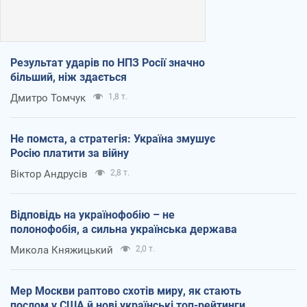
Результат ударів по НПЗ Росії значно
більший, ніж здається
Дмитро Томчук
1,8 т.
Не помста, а стратегія: Україна змушує
Росію платити за війну
Віктор Андрусів
2,8 т.
Відповідь на українофобію – не
полонофобія, а сильна українська держава
Микола Княжицький
2,0 т.
Мер Москви раптово схотів миру, як стають
послом у США й нові українські топ-рейтинги