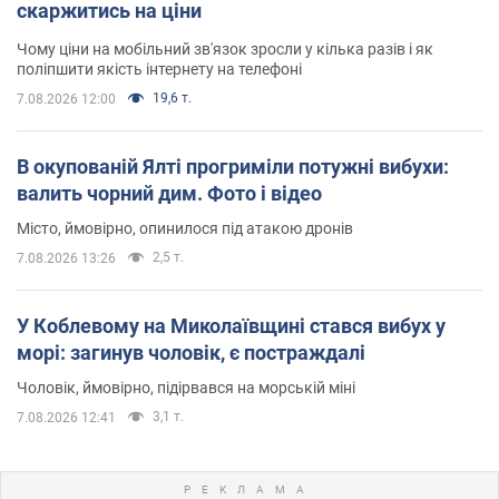
скаржитись на ціни
Чому ціни на мобільний зв'язок зросли у кілька разів і як
поліпшити якість інтернету на телефоні
19,6 т.
7.08.2026 12:00
В окупованій Ялті прогриміли потужні вибухи:
валить чорний дим. Фото і відео
Місто, ймовірно, опинилося під атакою дронів
2,5 т.
7.08.2026 13:26
У Коблевому на Миколаївщині стався вибух у
морі: загинув чоловік, є постраждалі
Чоловік, ймовірно, підірвався на морській міні
3,1 т.
7.08.2026 12:41