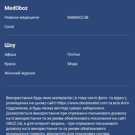
MedOboz
Новини медицини
MAMACLUB
Covid
Шоу
Афіша
Плітки
Краса
Мода
Жіночий журнал
Використання будь-яких матеріалів ( в тому числі фото- та відео-),
розміщених на цьому сайті
https://www.obozrevatel.com
та всіх його
піддоменах, в будь-якому вигляді суворо заборонено.
Дозволяється використання при отриманні письмового дозволу
на їх використання та за умови обов'язкового посилання на сайт
OBOZ.UA, а для інтернет-видань - при отриманні письмового
дозволу на їх використання та за умови обов'язкового
розміщення прямого, відкритого для пошукових систем,