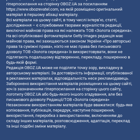
гіперпосилання на сторінку OBOZ.UA за посиланням
https://www.obozrevatel.com
, на якій розміщено оригінальний
матеріал в першому абзаці матеріалу.
Всі матеріали на цьому сайті, в тому числі інтерв’ю, статті,
дослідження – є службовими творами журналістів редакції,
виключні майнові права на які належать ТОВ «Золота середина».
На всі опубліковані фотоматеріали Getty Images редакція має
майнові права, які захищаються законом України «Про авторські
права та суміжні права», ніхто не має права без письмового
дозволу ТОВ «Золота середина» їх використовувати, вони не
підлягають подальшому відтворенню, перекладу, поширенню в
будь-якій формі.
Редакція OBOZ.UA може не поділяти точку зору, викладену в
авторському матеріалі. За достовірність інформації, опублікованої
в рекламних матеріалах, відповідальність несе рекламодавець.
Заборонено використання матеріалів розміщених на цьому сайті,
хоч із зазначенням гіперпосилання на сторінку цього сайту,
логотипу OBOZ.UA або будь-якого іншого згадування, але без
письмового дозволу Редакції/ТОВ «Золота середина»
Незаконним використанням матеріалів буде вважатися: будь-яке
копiювання, публiкацiя, передрук, наступне поширення,
використання, переробка з використанням, включенням до
складу інших матеріалів, розповсюдження, адаптація, переклад
та інші подібні зміни матеріалу.