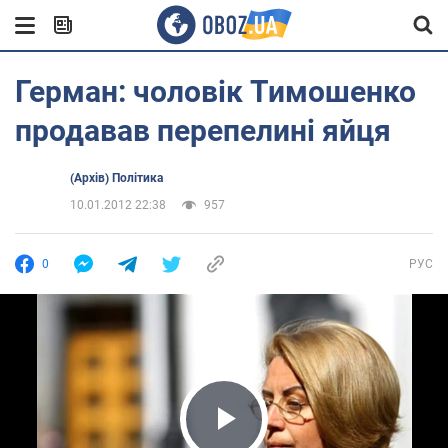
Герман: чоловік Тимошенко
продавав перепелині яйця
(Архів) Політика
10.01.2012 22:38
957
0
РУС