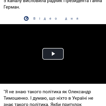
5 каналу висловила радник Президента Ганна
Герман.
Відео дня
Play Video
"Я не знаю такого політика як Олександр
Тимошенко. І думаю, що ніхто в Україні не
знає такого політика. Якби притулок