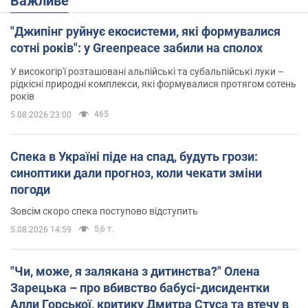
Важливе
"Джипінг руйнує екосистеми, які формувалися
сотні років": у Greenpeace забили на сполох
У високогір'ї розташовані альпійські та субальпійські луки –
рідкісні природні комплекси, які формувалися протягом сотень
років
465
5.08.2026 23:00
Спека в Україні піде на спад, будуть грози:
синоптики дали прогноз, коли чекати зміни
погоди
Зовсім скоро спека поступово відступить
5,6 т.
5.08.2026 14:59
"Чи, може, я залякана з дитинства?" Олена
Зарецька – про вбивство бабусі-дисидентки
Алли Горської, критику Дмитра Стуса та втечу в