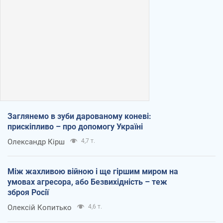
Заглянемо в зуби дарованому коневі:
прискіпливо – про допомогу Україні
Олександр Кірш
4,7 т.
Між жахливою війною і ще гіршим миром на
умовах агресора, або Безвихідність – теж
зброя Росії
Олексій Копитько
4,6 т.