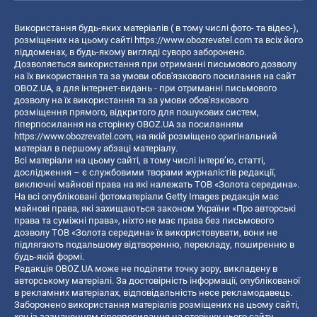
Використання будь-яких матеріалів ( в тому числі фото- та відео-),
розміщених на цьому сайті
https://www.obozrevatel.com
та всіх його
піддоменах, в будь-якому вигляді суворо заборонено.
Дозволяється використання при отриманні письмового дозволу
на їх використання та за умови обов'язкового посилання на сайт
OBOZ.UA, а для інтернет-видань - при отриманні письмового
дозволу на їх використання та за умови обов'язкового
розміщення прямого, відкритого для пошукових систем,
гіперпосилання на сторінку OBOZ.UA за посиланням
https://www.obozrevatel.com
, на якій розміщено оригінальний
матеріал в першому абзаці матеріалу.
Всі матеріали на цьому сайті, в тому числі інтерв’ю, статті,
дослідження – є службовими творами журналістів редакції,
виключні майнові права на які належать ТОВ «Золота середина».
На всі опубліковані фотоматеріали Getty Images редакція має
майнові права, які захищаються законом України «Про авторські
права та суміжні права», ніхто не має права без письмового
дозволу ТОВ «Золота середина» їх використовувати, вони не
підлягають подальшому відтворенню, перекладу, поширенню в
будь-якій формі.
Редакція OBOZ.UA може не поділяти точку зору, викладену в
авторському матеріалі. За достовірність інформації, опублікованої
в рекламних матеріалах, відповідальність несе рекламодавець.
Заборонено використання матеріалів розміщених на цьому сайті,
хоч із зазначенням гіперпосилання на сторінку цього сайту,