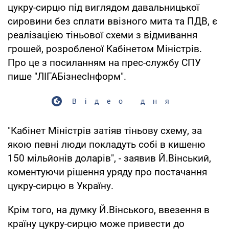
цукру-сирцю під виглядом давальницької
сировини без сплати ввізного мита та ПДВ, є
реалізацією тіньової схеми з відмивання
грошей, розробленої Кабінетом Міністрів.
Про це з посиланням на прес-службу СПУ
пише "ЛІГАБізнесІнформ".
Відео дня
"Кабінет Міністрів затіяв тіньову схему, за
якою певні люди покладуть собі в кишеню
150 мільйонів доларів", - заявив Й.Вінський,
коментуючи рішення уряду про постачання
цукру-сирцю в Україну.
Крім того, на думку Й.Вінського, ввезення в
країну цукру-сирцю може привести до