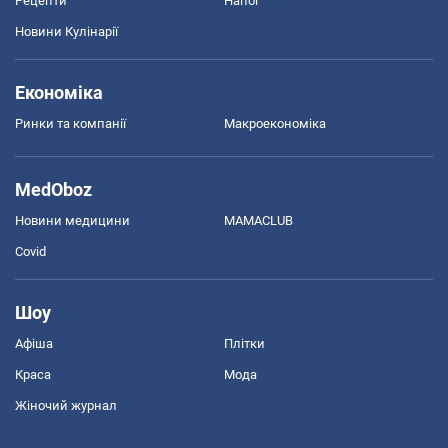
Рецепти
Напої
Новини Кулінарії
Економіка
Ринки та компанії
Макроекономіка
MedOboz
Новини медицини
MAMACLUB
Covid
Шоу
Афіша
Плітки
Краса
Мода
Жіночий журнал