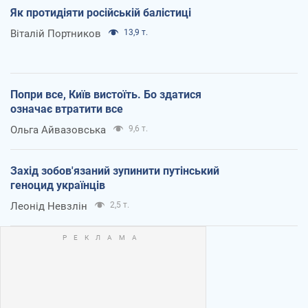
Як протидіяти російській балістиці
Віталій Портников
13,9 т.
Попри все, Київ вистоїть. Бо здатися
означає втратити все
Ольга Айвазовська
9,6 т.
Захід зобов'язаний зупинити путінський
геноцид українців
Леонід Невзлін
2,5 т.