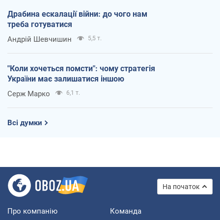
Драбина ескалації війни: до чого нам
треба готуватися
Андрій Шевчишин
5,5 т.
"Коли хочеться помсти": чому стратегія
України має залишатися іншою
Серж Марко
6,1 т.
Всі думки
На початок
Про компанію
Команда