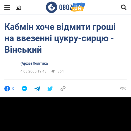
Кабмін хоче відмити гроші
на ввезенні цукру-сирцю -
Вінський
(Архів) Політика
4.08.2005 19:48
864
0
РУС