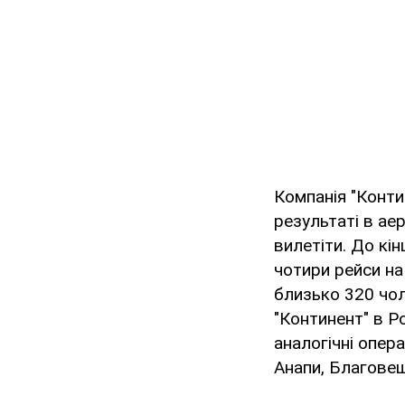
Компанія "Конти
результаті в ае
вилетіти. До кі
чотири рейси на
близько 320 чоло
"Континент" в Р
аналогічні опер
Анапи, Благовещ