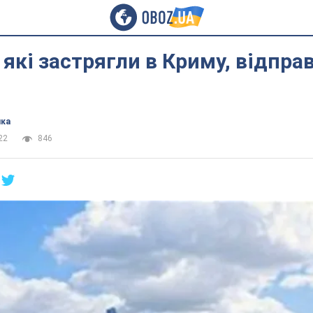
, які застрягли в Криму, відпра
ика
22
846