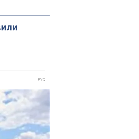
вили
РУС