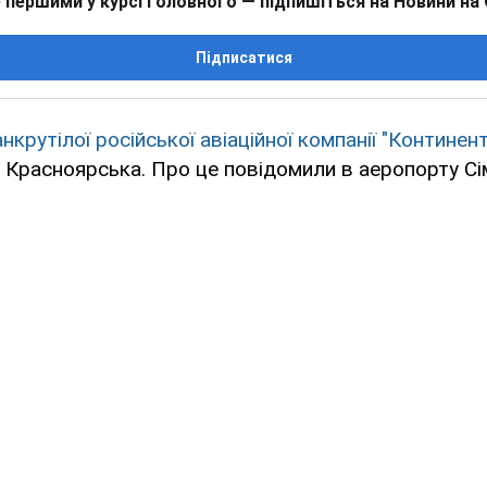
 першими у курсі головного — підпишіться на Новини на
Підписатися
нкрутілої російської авіаційної компанії "Континент
 Красноярська. Про це повідомили в аеропорту С