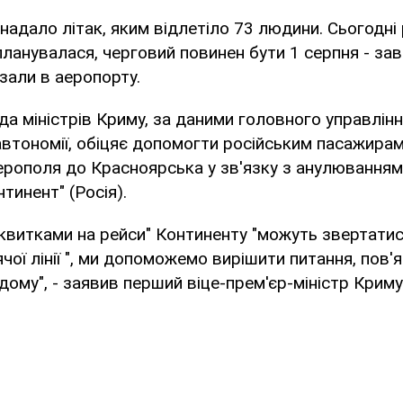
надало літак, яким відлетіло 73 людини. Сьогодні 
планувалася, черговий повинен бути 1 серпня - зав
азали в аеропорту.
ада міністрів Криму, за даними головного управлін
автономії, обіцяє допомогти російським пасажирам,
ерополя до Красноярська у зв'язку з анулюванням
нтинент" (Росія).
 квитками на рейси" Континенту "можуть звертатис
ої лінії ", ми допоможемо вирішити питання, пов'я
ому", - заявив перший віце-прем'єр-міністр Крим