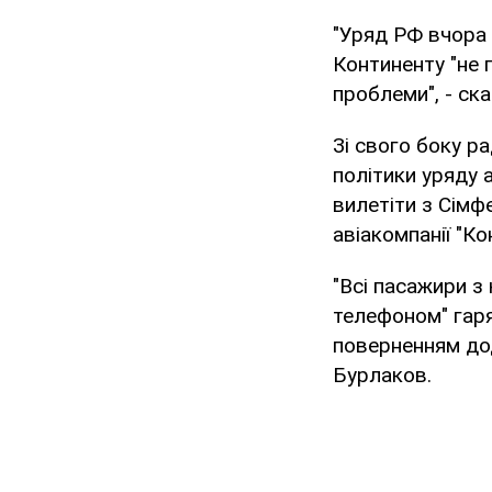
"Уряд РФ вчора 
Континенту "не 
проблеми", - ск
Зі свого боку р
політики уряду 
вилетіти з Сімф
авіакомпанії "Ко
"Всі пасажири з
телефоном" гаряч
поверненням дод
Бурлаков.