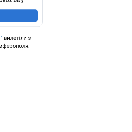
 OBOZ.UA у
"
вилетіли з
імферополя.