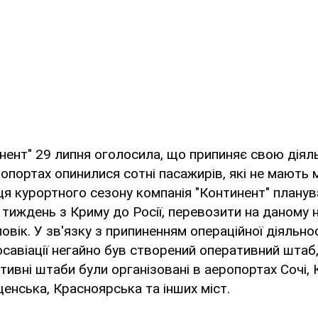
нент" 29 липня оголосила, що припиняє свою діяль
ропортах опинилися сотні пасажирів, які не мають
нця курортного сезону компанія "Континент" плану
 тиждень з Криму до Росії, перевозити на даному 
вік. У зв'язку з припиненням операційної діяльнос
осавіації негайно був створений оперативний штаб
ативні штаби були організовані в аеропортах Сочі,
енська, Красноярська та інших міст.