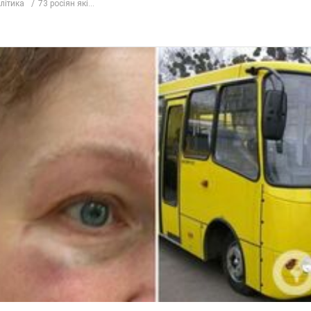
олітика
73 росіян які...