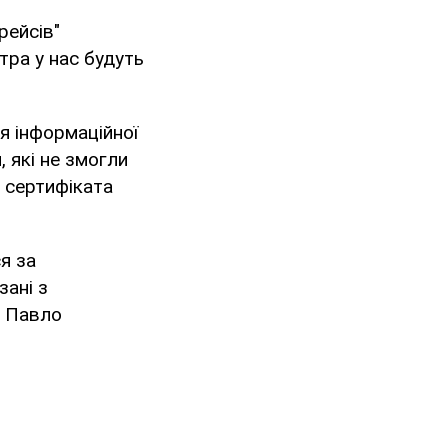
рейсів"
тра у нас будуть
ня інформаційної
 які не змогли
 сертифіката
я за
зані з
у Павло