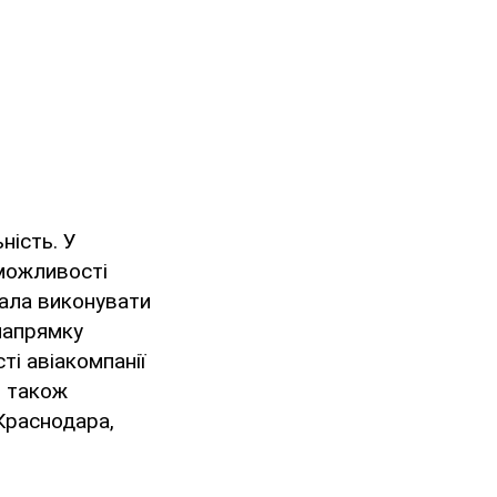
ність. У
 можливості
вала виконувати
напрямку
ті авіакомпанії
, також
 Краснодара,