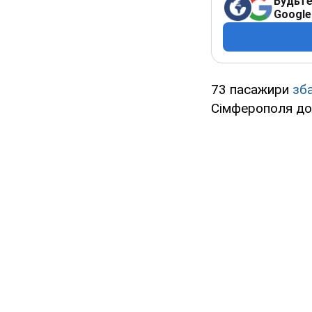
Будьте
Google
73 пасажири
зба
Сімферополя до