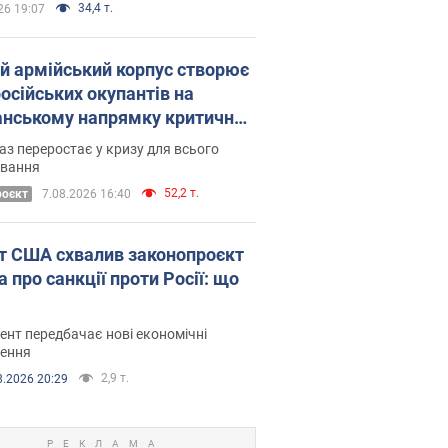
34,4 т.
26 19:07
ій армійський корпус створює
російських окупантів на
нському напрямку критичний
омфорт: як це вдалося
аз переростає у кризу для всього
овання
52,2 т.
роєкт
7.08.2026 16:40
т США схвалив законопроєкт
 про санкції проти Росії: що
нт передбачає нові економічні
ення
2,9 т.
8.2026 20:29