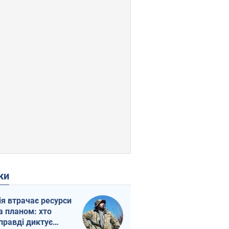
ки
ія втрачає ресурси
а планом: хто
правді диктує