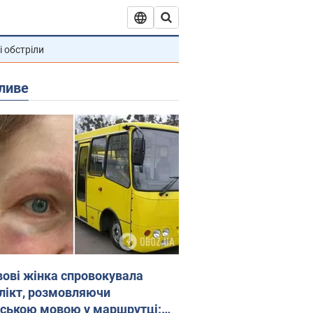
і обстріли
ливе
вові жінка спровокувала
лікт, розмовляючи
йською мовою у маршрутці: