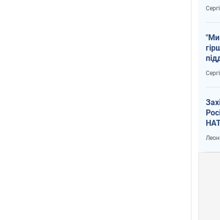
тем
Серг
"Ми
гір
під
рак
Серг
Зах
Рос
НАТ
Леон