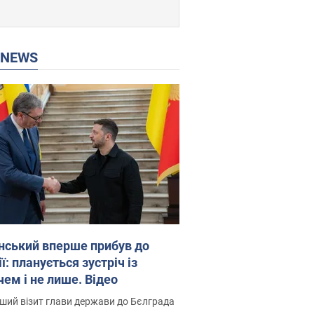
P NEWS
нський вперше прибув до
ї: планується зустріч із
чем і не лише. Відео
ший візит глави держави до Бєлграда