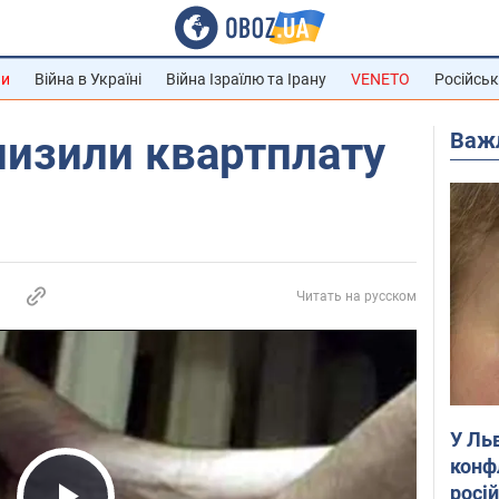
ни
Війна в Україні
Війна Ізраїлю та Ірану
VENETO
Російськ
Важ
низили квартплату
Читать на русском
У Ль
конф
росі