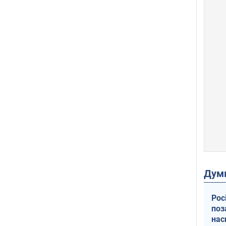
Дум
Рос
поз
нас