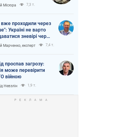
п війни
7,3 т.
ій Місюра
 вже проходили через
ше": Україні не варто
даватися зневірі через
етний терор
7,4 т.
ій Марченко, експерт
ід проспав загрозу:
ія може перевірити
О війною
1,9 т.
ід Невзлін