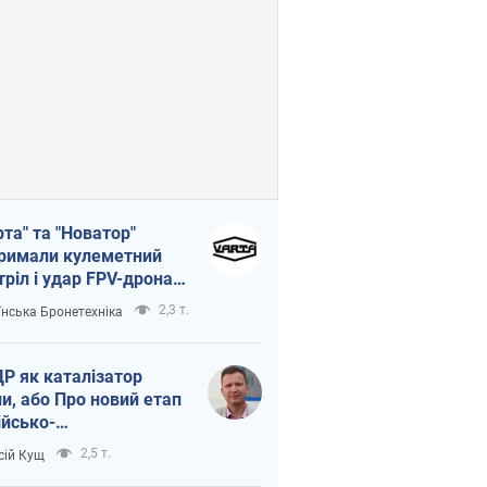
рта" та "Новатор"
римали кулеметний
тріл і удар FPV-дрона,
тувавши життя
2,3 т.
їнська Бронетехніка
церу ЗСУ
Р як каталізатор
ни, або Про новий етап
ійсько-
нічнокорейського
2,5 т.
сій Кущ
зу