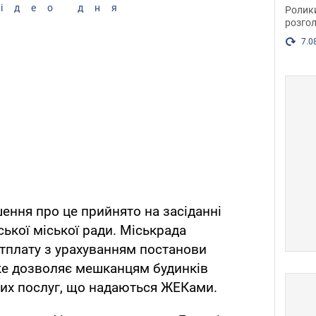
пока
ідео дня
Ролик
розгол
7.0
шення про це прийнято на засіданні
ької міської ради. Міськрада
тплату з урахуванням постанови
яке дозволяє мешканцям будинків
нших послуг, що надаються ЖЕКами.