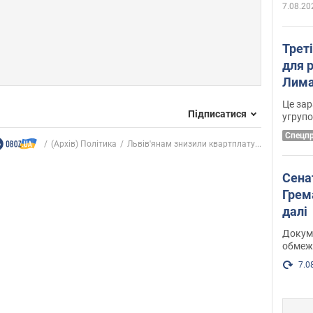
7.08.20
Трет
для 
Лима
диск
Це зар
Підписатися
угруп
Cпецп
(Архів) Політика
Львів'янам знизили квартплату...
Сена
Грема
далі
Докуме
обмеж
7.0