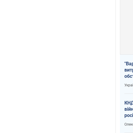
"Ва
вит
обс
вря
Укра
офі
КНД
вій
рос
пів
Олек
сою