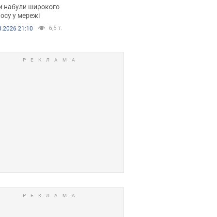
рали. Відео
и набули широкого
осу у мережі
6,5 т.
8.2026 21:10