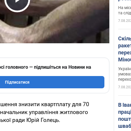
полі
Play Video
На міс
Віде
та слі
7.08.20
Скіл
раке
перех
Міно
цифр
сі головного — підпишіться на Новини на
Украї
умовах
перех
Підписатися
7.08.20
ішення знизити квартплату для 70
В Ів
прац
 начальник управління житлового
пошт
ької ради Юрій Голець.
швабр