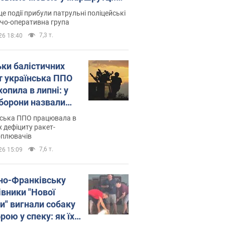
ція склала адмінпротокол.
це події прибули патрульні поліцейські
о
дчо-оперативна група
7,3 т.
26 18:40
ьки балістичних
т українська ППО
опила в липні: у
борони назвали
у
нська ППО працювала в
 дефіциту ракет-
оплювачів
7,6 т.
26 15:09
ано-Франківську
івники "Нової
и" вигнали собаку
ою у спеку: як їх