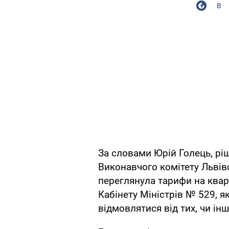
В
За словами Юрій Голець, рі
Виконавчого комітету Львівс
переглянула тарифи на квар
Кабінету Міністрів № 529, 
відмовлятися від тих, чи і