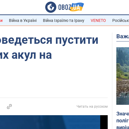
ни
Війна в Україні
Війна Ізраїлю та Ірану
VENETO
Російськ
Важ
оведеться пустити
х акул на
Читать на русском
Знач
полі
вирі