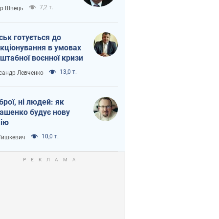
тіна?
7,2 т.
ор Швець
ськ готується до
кціонування в умовах
штабної воєнної кризи
13,0 т.
сандр Левченко
зброї, ні людей: як
ашенко будує нову
ію
10,0 т.
 Тишкевич