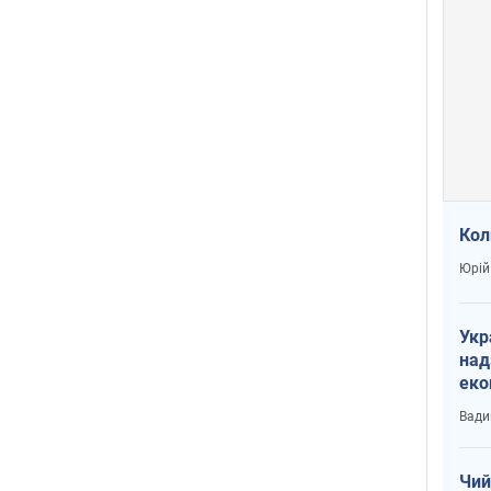
Кол
Юрій
Укр
над
еко
сві
Вади
Чий