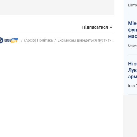
і Пу
Вікт
Мін
Підписатися
фун
мас
(Архів) Політика
Ексімосам доведеться пустити...
Олек
Ні 
Лук
арм
Ігар