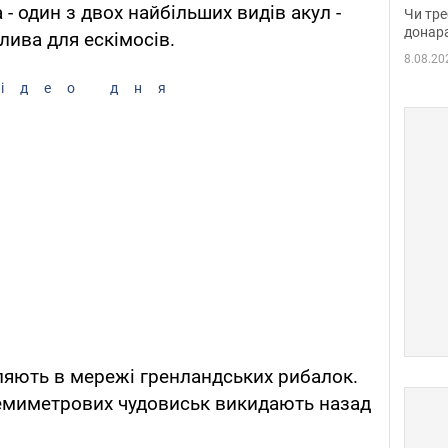
судд
- один з двох найбільших видів акул -
Чи тре
неоч
донар
ива для ескімосів.
8.08.20
ідео дня
ляють в мережі гренландських рибалок.
 семиметрових чудовиськ викидають назад