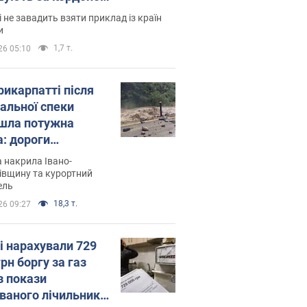
і не завадить взяти приклад із країн
и
1,7 т.
26 05:10
рикарпатті після
альної спеки
шла потужна
а: дороги
творились на
 накрила Івано-
. Відео
івщину та курортний
ель
18,3 т.
26 09:27
і нарахували 729
грн боргу за газ
з покази
ованого лічильника: