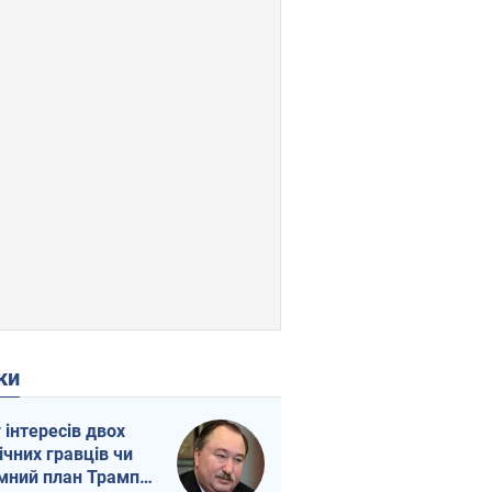
ки
г інтересів двох
ічних гравців чи
мний план Трампа