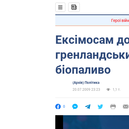
Герої вій
Ексімосам д
гренландськи
біопаливо
(Архів) Політика
20.07.2009 23:23
1,1 т.
0