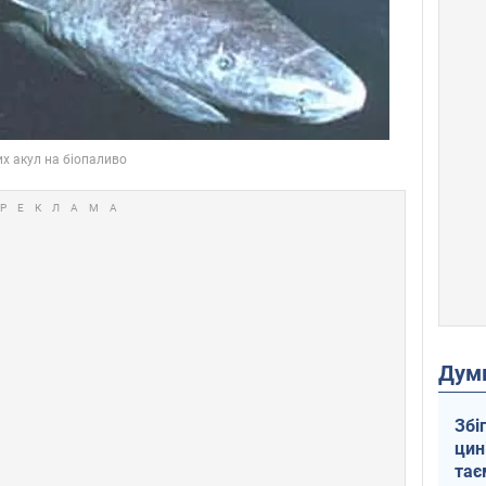
Дум
Збі
цин
тає