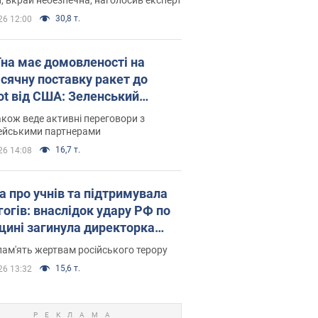
30,8 т.
26 12:00
їна має домовленості на
сячну поставку ракет до
iot від США: Зеленський
рив подробиці
акож веде активні переговори з
ейськими партнерами
16,7 т.
26 14:08
а про учнів та підтримувала
гогів: внаслідок удару РФ по
щині загинула директорка
ького ліцею, її чоловік та онук
пам'ять жертвам російського терору
15,6 т.
26 13:32