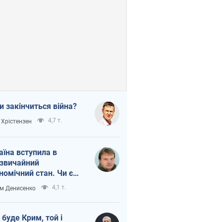
и закінчиться війна?
4,7 т.
 Хрістензен
аїна вступила в
звичайний
номічний стан. Чи є
тло вкінці тунелю?
4,1 т.
м Денисенко
 буде Крим, той і