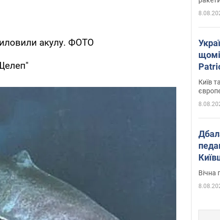
8.08.20
виловили акулу. ФОТО
Укра
щомі
Щелеп"
Patr
розк
Київ т
європ
8.08.20
Дбал
педа
Київ
київс
Вічна 
8.08.20