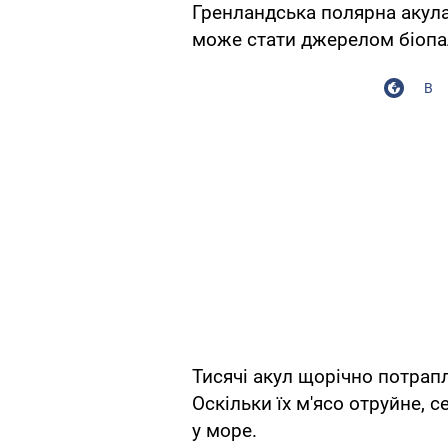
Гренландська полярна акула 
може стати джерелом біопал
В
Тисячі акул щорічно потрап
Оскільки їх м'ясо отруйне,
у море.