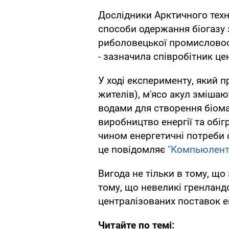
Дослідники Арктичного тех
способи одержання біогазу з
риболовецької промисловості
- зазначила співробітник ц
У ході експерименту, який 
жителів), м'ясо акул змішаю
водами для створення біома
виробництво енергії та обіг
чином енергетичні потреби 
це повідомляє
"Компьюлент
Вигода не тільки в тому, що
тому, що невеликі гренланд
централізованих поставок ен
Читайте по темі: