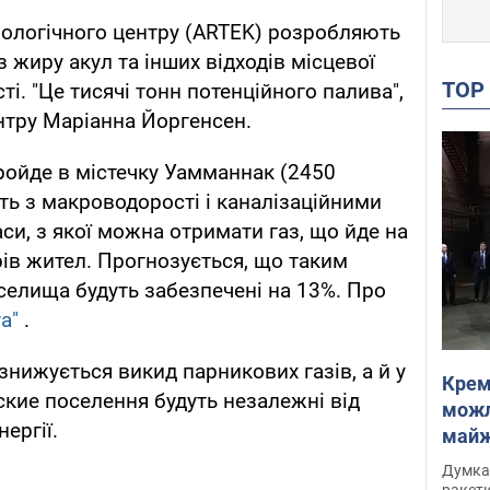
нологічного центру (ARTEK) розробляють
 жиру акул та інших відходів місцевої
TO
. "Це тисячі тонн потенційного палива",
ентру Маріанна Йоргенсен.
пройде в містечку Уамманнак (2450
ть з макроводорості і каналізаційними
си, з якої можна отримати газ, що йде на
рів жител. Прогнозується, що таким
селища будуть забезпечені на 13%. Про
а"
.
 знижується викид парникових газів, а й у
Крем
ские поселення будуть незалежні від
можл
ергії.
майже
Інте
Думка,
ракети