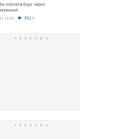
я ухвалив
ба платити борг через
ікуване рішення
ахування
30,2 т.
26 14:43