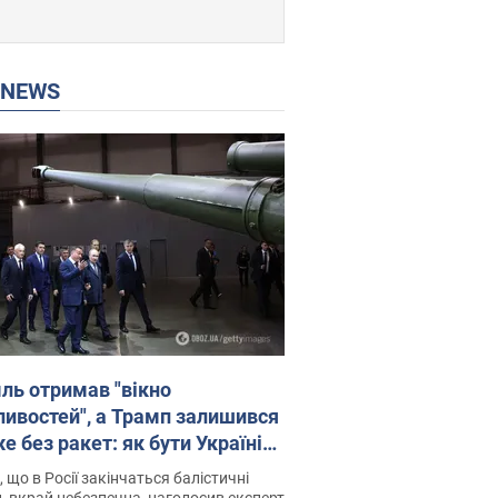
P NEWS
ль отримав "вікно
ивостей", а Трамп залишився
 без ракет: як бути Україні?
рв’ю з Мельником
 що в Росії закінчаться балістичні
, вкрай небезпечна, наголосив експерт