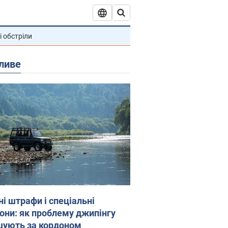
і обстріли
ливе
ні штрафи і спеціальні
гони: як проблему джипінгу
шують за кордоном