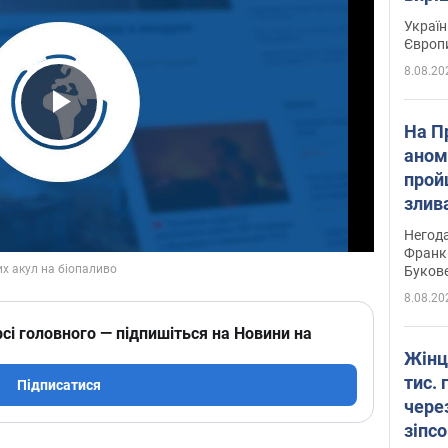
Україн
Європ
8.08.20
Play Video
На П
аном
прой
злив
пере
Негода
річки
Франк
Буков
8.08.20
сі головного — підпишіться на Новини на
Жінц
тис. 
Підписатися
чере
зіпс