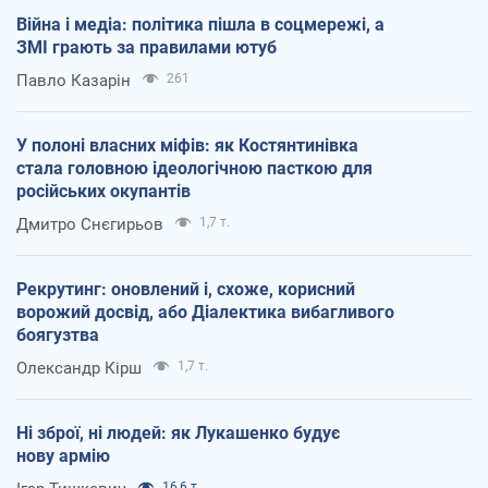
Війна і медіа: політика пішла в соцмережі, а
ЗМІ грають за правилами ютуб
Павло Казарін
261
У полоні власних міфів: як Костянтинівка
стала головною ідеологічною пасткою для
російських окупантів
Дмитро Снєгирьов
1,7 т.
Рекрутинг: оновлений і, схоже, корисний
ворожий досвід, або Діалектика вибагливого
боягузтва
Олександр Кірш
1,7 т.
Ні зброї, ні людей: як Лукашенко будує
нову армію
16,6 т.