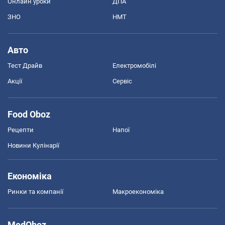
Онлайн уроки
ДПА
ЗНО
НМТ
Авто
Тест Драйв
Електромобілі
Акції
Сервіс
Food Oboz
Рецепти
Напої
Новини Кулінарії
Економіка
Ринки та компанії
Макроекономіка
MedOboz