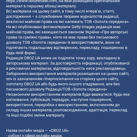
https://www.obozrevatel.com
, на якій розміщено оригінальний
матеріал в першому абзаці матеріалу.
Всі матеріали на цьому сайті, в тому числі інтерв’ю, статті,
дослідження – є службовими творами журналістів редакції,
виключні майнові права на які належать ТОВ «Золота середина».
На всі опубліковані фотоматеріали Getty Images редакція має
майнові права, які захищаються законом України «Про авторські
права та суміжні права», ніхто не має права без письмового
дозволу ТОВ «Золота середина» їх використовувати, вони не
підлягають подальшому відтворенню, перекладу, поширенню в
будь-якій формі.
Редакція OBOZ.UA може не поділяти точку зору, викладену в
авторському матеріалі. За достовірність інформації, опублікованої
в рекламних матеріалах, відповідальність несе рекламодавець.
Заборонено використання матеріалів розміщених на цьому сайті,
хоч із зазначенням гіперпосилання на сторінку цього сайту,
логотипу OBOZ.UA або будь-якого іншого згадування, але без
письмового дозволу Редакції/ТОВ «Золота середина»
Незаконним використанням матеріалів буде вважатися: будь-яке
копiювання, публiкацiя, передрук, наступне поширення,
використання, переробка з використанням, включенням до
складу інших матеріалів, розповсюдження, адаптація, переклад
та інші подібні зміни матеріалу.
Назва онлайн медіа — «OBOZ.UA»
- суб'єкт у сфері онлайн медіа;