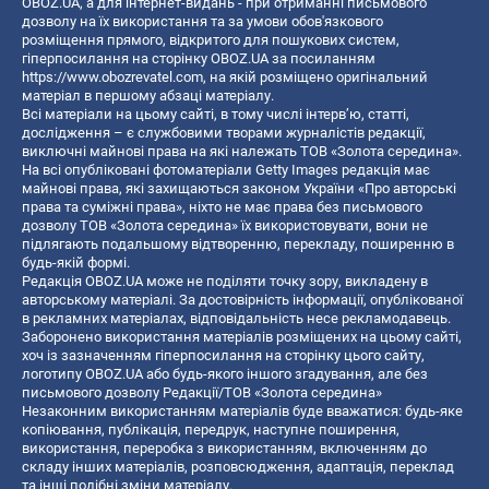
OBOZ.UA, а для інтернет-видань - при отриманні письмового
дозволу на їх використання та за умови обов'язкового
розміщення прямого, відкритого для пошукових систем,
гіперпосилання на сторінку OBOZ.UA за посиланням
https://www.obozrevatel.com
, на якій розміщено оригінальний
матеріал в першому абзаці матеріалу.
Всі матеріали на цьому сайті, в тому числі інтерв’ю, статті,
дослідження – є службовими творами журналістів редакції,
виключні майнові права на які належать ТОВ «Золота середина».
На всі опубліковані фотоматеріали Getty Images редакція має
майнові права, які захищаються законом України «Про авторські
права та суміжні права», ніхто не має права без письмового
дозволу ТОВ «Золота середина» їх використовувати, вони не
підлягають подальшому відтворенню, перекладу, поширенню в
будь-якій формі.
Редакція OBOZ.UA може не поділяти точку зору, викладену в
авторському матеріалі. За достовірність інформації, опублікованої
в рекламних матеріалах, відповідальність несе рекламодавець.
Заборонено використання матеріалів розміщених на цьому сайті,
хоч із зазначенням гіперпосилання на сторінку цього сайту,
логотипу OBOZ.UA або будь-якого іншого згадування, але без
письмового дозволу Редакції/ТОВ «Золота середина»
Незаконним використанням матеріалів буде вважатися: будь-яке
копiювання, публiкацiя, передрук, наступне поширення,
використання, переробка з використанням, включенням до
складу інших матеріалів, розповсюдження, адаптація, переклад
та інші подібні зміни матеріалу.