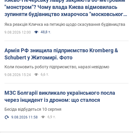
"монстром"? Чому влада Києва відмовилась
зупиняти будівництво хмарочоса "московського
вірянина"
Яка реакція Кличка на петицію щодо скасування будівництва
48,8 т.
9.08.2026 12:00
Армія РФ знищила підприємство Kromberg &
Schubert у Житомирі. Фото
Коли поновить роботу підприємство, наразі невідомо
6,6 т.
9.08.2026 15:24
МЗС Болгарії викликало українського посла
через інцидент із дроном: що сталося
Бесіда відбудеться 10 серпня
6,9 т.
9.08.2026 11:58