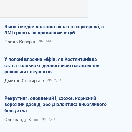
Війна і медіа: політика пішла в соцмережі, а
ЗМІ грають за правилами ютуб
Павло Казарін
744
У полоні власних міфів: як Костянтинівка
стала головною ідеологічною пасткою для
російських окупантів
Дмитро Снєгирьов
2,6 т.
Рекрутинг: оновлений і, схоже, корисний
ворожий досвід, або Діалектика вибагливого
боягузтва
Олександр Кірш
2,2 т.