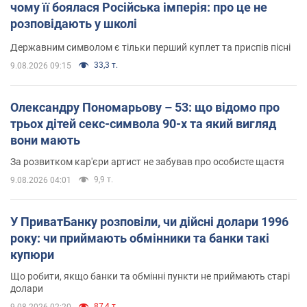
чому її боялася Російська імперія: про це не
розповідають у школі
Державним символом є тільки перший куплет та приспів пісні
33,3 т.
9.08.2026 09:15
Олександру Пономарьову – 53: що відомо про
трьох дітей секс-символа 90-х та який вигляд
вони мають
За розвитком кар'єри артист не забував про особисте щастя
9,9 т.
9.08.2026 04:01
У ПриватБанку розповіли, чи дійсні долари 1996
року: чи приймають обмінники та банки такі
купюри
Що робити, якщо банки та обмінні пункти не приймають старі
долари
87,4 т.
9.08.2026 02:20