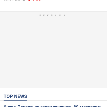
TOP NEWS
Києво-Печерську лавру закриють 80-метровим