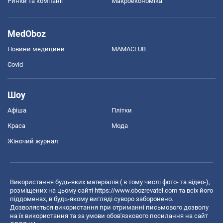
Ринки та компанії
Макроекономіка
MedOboz
Новини медицини
MAMACLUB
Covid
Шоу
Афіша
Плітки
Краса
Мода
Жіночий журнал
Використання будь-яких матеріалів ( в тому числі фото- та відео-),
розміщених на цьому сайті
https://www.obozrevatel.com
та всіх його
піддоменах, в будь-якому вигляді суворо заборонено.
Дозволяється використання при отриманні письмового дозволу
на їх використання та за умови обов'язкового посилання на сайт