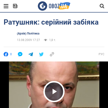
Ратушняк: серійний забіяка
(Архів) Політика
13.08.2009 17:27
1,8 т.
0
РУС
Play Video