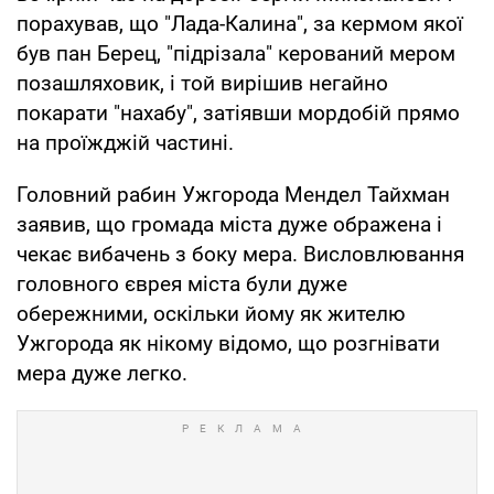
порахував, що "Лада-Калина", за кермом якої
був пан Берец, "підрізала" керований мером
позашляховик, і той вирішив негайно
покарати "нахабу", затіявши мордобій прямо
на проїжджій частині.
Головний рабин Ужгорода Мендел Тайхман
заявив, що громада міста дуже ображена і
чекає вибачень з боку мера. Висловлювання
головного єврея міста були дуже
обережними, оскільки йому як жителю
Ужгорода як нікому відомо, що розгнівати
мера дуже легко.