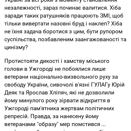
незалежності, зараз починає валитися. Хіба
заради таких ратушняків працюють ЗМІ, щоб
тільки вивертати назовні бруд і наклеп? Хіба
не їхня задача боротися з цим, бути рупором
суспільства, позбавленим заангажованості та
цинізму?
Протистояти дикості і хамству міського
голови в Ужгороді не побоялися лише
ветерани національно-визвольного руху за
свободу України, сивочолі в'язні ГУЛАГу Юрій
Деяк та Ярослав Хліпяч, які не дозволили
йому минулого року зірвати відкриття в
Ужгороді пам'ятника жертвам політичних
репресій. Правда, за нанесену йому
ветеранами "образу" мер помстився ...