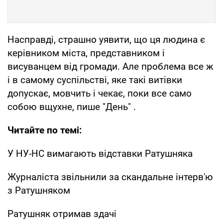
Насправді, страшно уявити, що ця людина є
керівником міста, представником і
висуванцем від громади. Але проблема все ж
і в самому суспільстві, яке такі витівки
допускає, мовчить і чекає, поки все само
собою вщухне, пише "День" .
Читайте по темі:
У НУ-НС вимагають відставки Ратушняка
Журналіста звільнили за скандальне інтерв'ю
з Ратушняком
Ратушняк отримав здачі