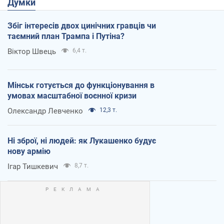
Думки
Збіг інтересів двох цинічних гравців чи
таємний план Трампа і Путіна?
Віктор Швець
6,4 т.
Мінськ готується до функціонування в
умовах масштабної воєнної кризи
Олександр Левченко
12,3 т.
Ні зброї, ні людей: як Лукашенко будує
нову армію
Ігар Тишкевич
8,7 т.