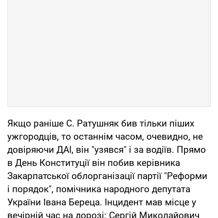
Якщо раніше С. Ратушняк бив тільки піших
ужгородців, то останнім часом, очевидно, не
довіряючи ДАІ, він "узявся" і за водіїв. Прямо
в День Конституції він побив керівника
Закарпатської облорганізації партії "Реформи
і порядок", помічника народного депутата
України Івана Береца. Інцидент мав місце у
вечірній час на дорозі: Сергій Миколайович