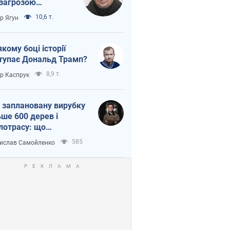
 загрозою
тична логістика
10,6 т.
ор Ягун
якому боці історії
тупає Дональд Трамп?
8,9 т.
ор Каспрук
 заплановану вирубку
ьше 600 дерев і
лотрасу: що
бувається на Теремках
585
ислав Самойленко
иєві