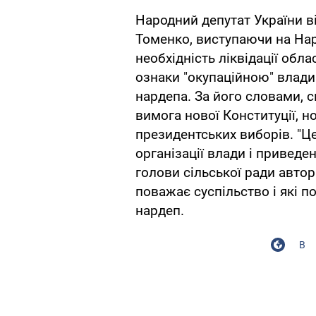
Народний депутат України в
Томенко, виступаючи на Нар
необхідність ліквідації обл
ознаки "окупаційною" влади
нардепа. За його словами, сь
вимога нової Конституції, н
президентських виборів. "Це
організації влади і приведе
голови сільської ради авто
поважає суспільство і які п
нардеп.
В