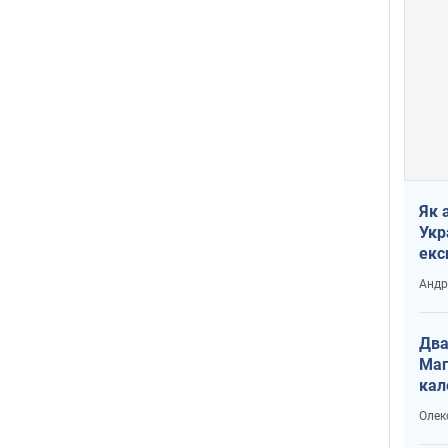
Як 
Укр
екс
наф
Андр
Два
Маг
кал
Олек