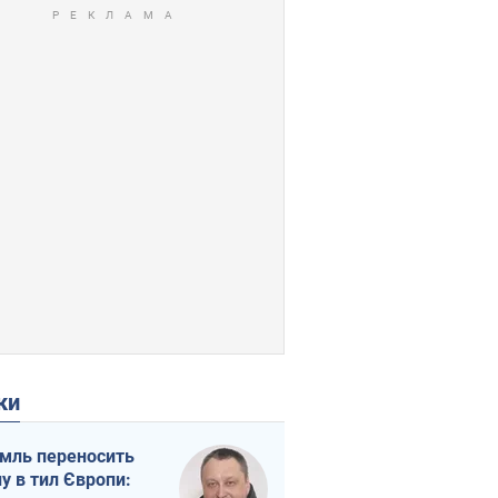
ки
мль переносить
ну в тил Європи: