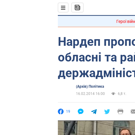
Герої вій
Нардеп пропо
обласні та ра
держадмініст
(Архів) Політика
16.02.2014 16:00
6,8 т.
19