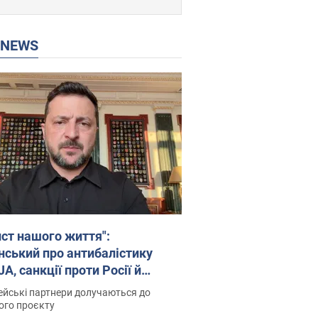
P NEWS
ист нашого життя":
нський про антибалістику
A, санкції проти Росії й
имку аграріїв. Відео
йські партнери долучаються до
ого проєкту