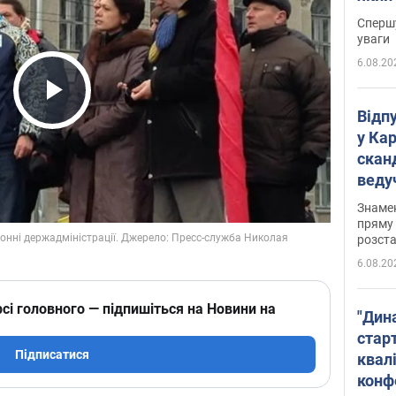
"агр
Спершу
уваги
6.08.20
Play Video
Відп
у Ка
скан
веду
захе
Знаме
пряму 
розста
6.08.20
сі головного — підпишіться на Новини на
"Дин
стар
Підписатися
квалі
конф