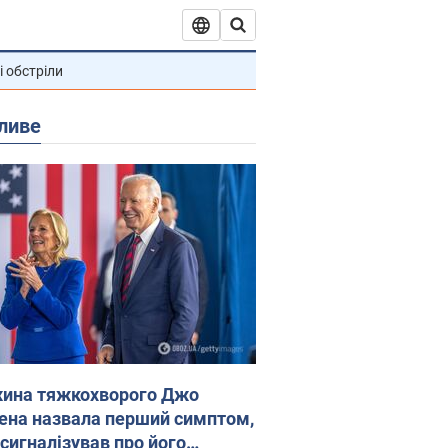
і обстріли
ливе
ина тяжкохворого Джо
ена назвала перший симптом,
 сигналізував про його