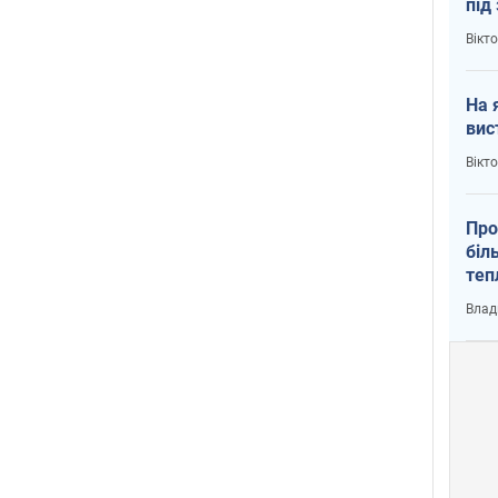
під
кри
Вікт
На 
вис
Вікт
Про
біл
теп
від
Влад
у К