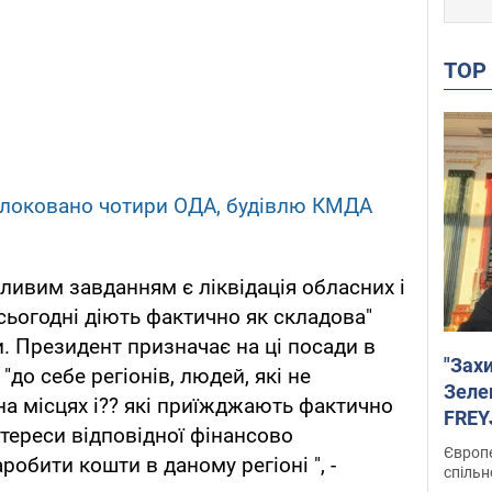
TO
блоковано чотири ОДА, будівлю КМДА
ливим завданням є ліквідація обласних і
 сьогодні діють фактично як складова"
. Президент призначає на ці посади в
"Зах
до себе регіонів, людей, які не
Зеле
а місцях і?? які приїжджають фактично
FREYJ
нтереси відповідної фінансово
підтр
Європе
робити кошти в даному регіоні ", -
спільн