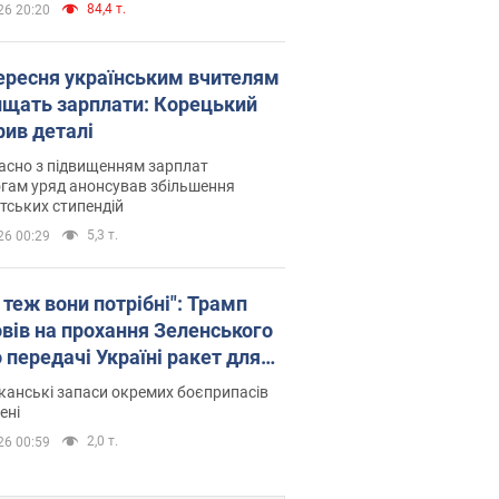
84,4 т.
26 20:20
вересня українським вчителям
ищать зарплати: Корецький
рив деталі
асно з підвищенням зарплат
гам уряд анонсував збільшення
тських стипендій
5,3 т.
26 00:29
 теж вони потрібні": Трамп
овів на прохання Зеленського
 передачі Україні ракет для
ot
анські запаси окремих боєприпасів
ені
2,0 т.
26 00:59