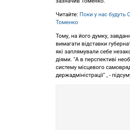
зазначив Томенко.
Читайте:
Поки у нас будуть О
Томенко
Тому, на його думку, завдан
вимагати відставки губернат
які заплямували себе неза
діями. "А в перспективі нео
систему місцевого самовряду
держадміністрації" , - підсу