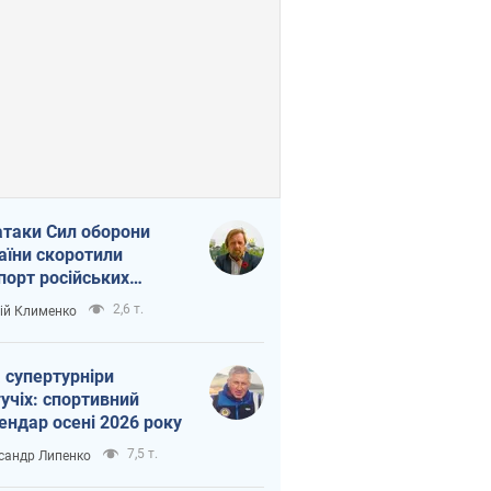
атаки Сил оборони
аїни скоротили
порт російських
топродуктів
2,6 т.
ій Клименко
 супертурніри
учіх: спортивний
ендар осені 2026 року
7,5 т.
сандр Липенко