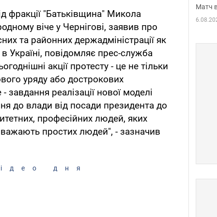
Матч в
ід фракції "Батьківщина" Микола
6.08.20
одному віче у Чернігові, заявив про
асних та районних держадміністрації як
 в Україні, повідомляє прес-служба
огоднішні акції протесту - це не тільки
ового уряду або дострокових
 - завдання реалізації нової моделі
ння до влади від посади президента до
ритетних, професійних людей, яких
оважають простих людей", - зазначив
ідео дня