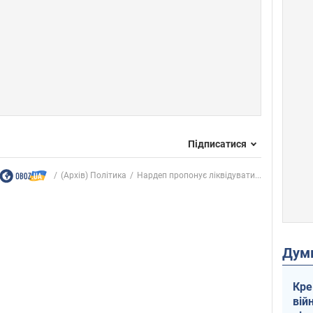
Підписатися
(Архів) Політика
Нардеп пропонує ліквідувати...
Дум
Кре
вій