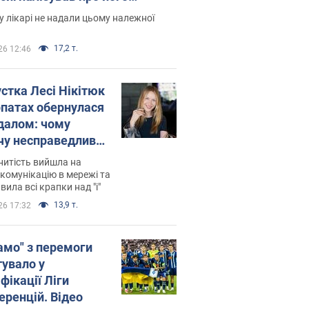
есивний" рак
 лікарі не надали цьому належної
17,2 т.
26 12:46
устка Лесі Нікітюк
рпатах обернулася
далом: чому
чу несправедливо
йтили
нитість вийшла на
комунікацію в мережі та
вила всі крапки над "і"
13,9 т.
26 17:32
амо" з перемоги
тувало у
фікації Ліги
еренцій. Відео