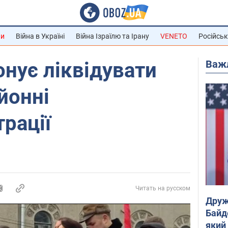
ни
Війна в Україні
Війна Ізраїлю та Ірану
VENETO
Російськ
Важ
нує ліквідувати
йонні
рації
Читать на русском
Друж
Байд
який