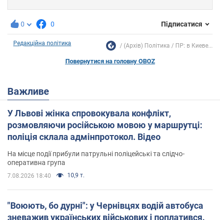
0
0
Підписатися
Редакційна політика
(Архів) Політика
ПР: в Киеве...
Повернутися на головну OBOZ
Важливе
У Львові жінка спровокувала конфлікт,
розмовляючи російською мовою у маршрутці:
поліція склала адмінпротокол. Відео
На місце події прибули патрульні поліцейські та слідчо-
оперативна група
10,9 т.
7.08.2026 18:40
"Воюють, бо дурні": у Чернівцях водій автобуса
зневажив українських військових і поплатився.