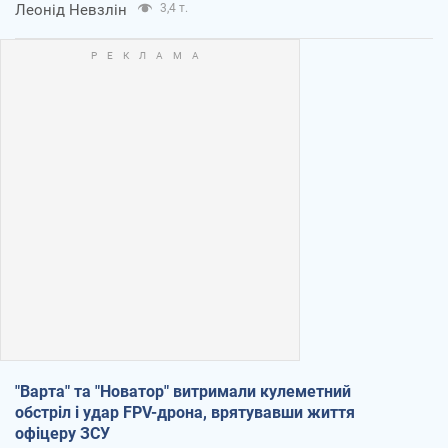
Леонід Невзлін
3,4 т.
"Варта" та "Новатор" витримали кулеметний
обстріл і удар FPV-дрона, врятувавши життя
офіцеру ЗСУ