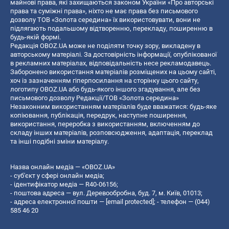
майнові права, які захищаються законом України «Про авторські
права та суміжні права», ніхто не має права без письмового
дозволу ТОВ «Золота середина» їх використовувати, вони не
підлягають подальшому відтворенню, перекладу, поширенню в
будь-якій формі.
Редакція OBOZ.UA може не поділяти точку зору, викладену в
авторському матеріалі. За достовірність інформації, опублікованої
в рекламних матеріалах, відповідальність несе рекламодавець.
Заборонено використання матеріалів розміщених на цьому сайті,
хоч із зазначенням гіперпосилання на сторінку цього сайту,
логотипу OBOZ.UA або будь-якого іншого згадування, але без
письмового дозволу Редакції/ТОВ «Золота середина»
Незаконним використанням матеріалів буде вважатися: будь-яке
копiювання, публiкацiя, передрук, наступне поширення,
використання, переробка з використанням, включенням до
складу інших матеріалів, розповсюдження, адаптація, переклад
та інші подібні зміни матеріалу.
Назва онлайн медіа — «OBOZ.UA»
- суб'єкт у сфері онлайн медіа;
- ідентифікатор медіа — R40-06156;
- поштова адреса — вул. Деревообробна, буд. 7, м. Київ, 01013;
- адреса електронної пошти —
[email protected]
; - телефон — (044)
585 46 20