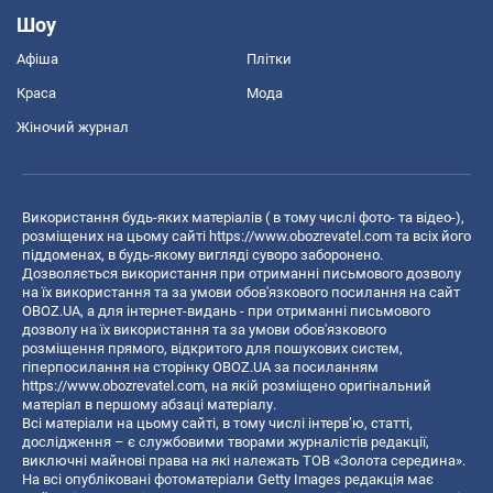
Шоу
Афіша
Плітки
Краса
Мода
Жіночий журнал
Використання будь-яких матеріалів ( в тому числі фото- та відео-),
розміщених на цьому сайті
https://www.obozrevatel.com
та всіх його
піддоменах, в будь-якому вигляді суворо заборонено.
Дозволяється використання при отриманні письмового дозволу
на їх використання та за умови обов'язкового посилання на сайт
OBOZ.UA, а для інтернет-видань - при отриманні письмового
дозволу на їх використання та за умови обов'язкового
розміщення прямого, відкритого для пошукових систем,
гіперпосилання на сторінку OBOZ.UA за посиланням
https://www.obozrevatel.com
, на якій розміщено оригінальний
матеріал в першому абзаці матеріалу.
Всі матеріали на цьому сайті, в тому числі інтерв’ю, статті,
дослідження – є службовими творами журналістів редакції,
виключні майнові права на які належать ТОВ «Золота середина».
На всі опубліковані фотоматеріали Getty Images редакція має