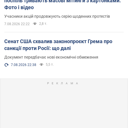
поспіль тривають масові мітинги з картонками.
Фото і відео
Учасники акцій продовжують серію щоденних протестів
2,8 т.
7.08.2026 22:22
Сенат США схвалив законопроєкт Грема про
санкції проти Росії: що далі
Документ передбачає нові економічні обмеження
5,5 т.
7.08.2026 22:38