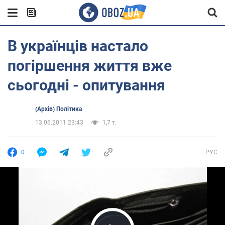
В українців настало
погіршення життя вже
сьогодні - опитування
(Архів) Політика
13.06.2011 23:43
1,7 т.
0
РУС