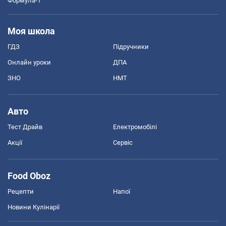
Формула-1
Моя школа
ГДЗ
Підручники
Онлайн уроки
ДПА
ЗНО
НМТ
Авто
Тест Драйв
Електромобілі
Акції
Сервіс
Food Oboz
Рецепти
Напої
Новини Кулінарії