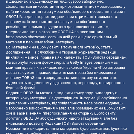
піддоменах, в будь-якому вигляді суворо заборонено.
Дозволяється використання при отриманні письмового дозволу
на їх використання та за умови обов'язкового посилання на сайт
OBOZ.UA, а для інтернет-видань - при отриманні письмового
дозволу на їх використання та за умови обов'язкового
розміщення прямого, відкритого для пошукових систем,
гіперпосилання на сторінку OBOZ.UA за посиланням
https://www.obozrevatel.com
, на якій розміщено оригінальний
матеріал в першому абзаці матеріалу.
Всі матеріали на цьому сайті, в тому числі інтерв’ю, статті,
дослідження – є службовими творами журналістів редакції,
виключні майнові права на які належать ТОВ «Золота середина».
На всі опубліковані фотоматеріали Getty Images редакція має
майнові права, які захищаються законом України «Про авторські
права та суміжні права», ніхто не має права без письмового
дозволу ТОВ «Золота середина» їх використовувати, вони не
підлягають подальшому відтворенню, перекладу, поширенню в
будь-якій формі.
Редакція OBOZ.UA може не поділяти точку зору, викладену в
авторському матеріалі. За достовірність інформації, опублікованої
в рекламних матеріалах, відповідальність несе рекламодавець.
Заборонено використання матеріалів розміщених на цьому сайті,
хоч із зазначенням гіперпосилання на сторінку цього сайту,
логотипу OBOZ.UA або будь-якого іншого згадування, але без
письмового дозволу Редакції/ТОВ «Золота середина»
Незаконним використанням матеріалів буде вважатися: будь-яке
копiювання, публiкацiя, передрук, наступне поширення,