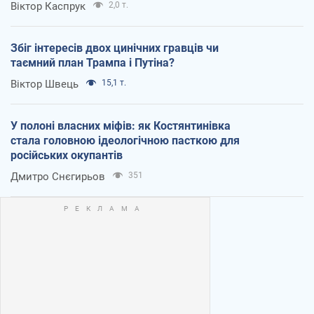
Віктор Каспрук
2,0 т.
Збіг інтересів двох цинічних гравців чи
таємний план Трампа і Путіна?
Віктор Швець
15,1 т.
У полоні власних міфів: як Костянтинівка
стала головною ідеологічною пасткою для
російських окупантів
Дмитро Снєгирьов
351