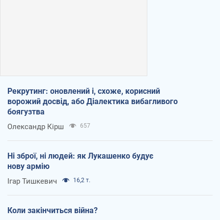
Рекрутинг: оновлений і, схоже, корисний
ворожий досвід, або Діалектика вибагливого
боягузтва
Олександр Кірш
657
Ні зброї, ні людей: як Лукашенко будує
нову армію
Ігар Тишкевич
16,2 т.
Коли закінчиться війна?