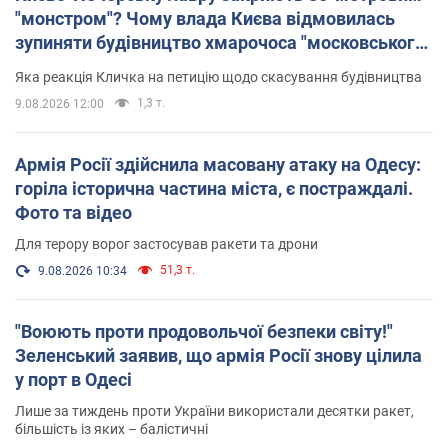
"монстром"? Чому влада Києва відмовилась
зупиняти будівництво хмарочоса "московського
вірянина"
Яка реакція Кличка на петицію щодо скасування будівництва
1,3 т.
9.08.2026 12:00
Армія Росії здійснила масовану атаку на Одесу:
горіла історична частина міста, є постраждалі.
Фото та відео
Для терору ворог застосував ракети та дрони
51,3 т.
9.08.2026 10:34
"Воюють проти продовольчої безпеки світу!"
Зеленський заявив, що армія Росії знову цілила
у порт в Одесі
Лише за тиждень проти України використали десятки ракет,
більшість із яких – балістичні