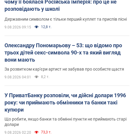
чому її боялася Російська імперія: про це не
розповідають у школі
Державним символом є тільки перший куплет та приспів пісні
12,8 т.
9.08.2026 09:15
Олександру Пономарьову – 53: що відомо про
трьох дітей секс-символа 90-х та який вигляд
вони мають
За розвитком кар'єри артист не забував про особисте щастя
8,2 т.
9.08.2026 04:01
У ПриватБанку розповіли, чи дійсні долари 1996
року: чи приймають обмінники та банки такі
купюри
Що робити, якщо банки та обмінні пункти не приймають старі
долари
73,3 т.
9.08.2026 02:20