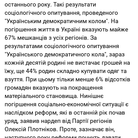
останнього року. Такі результати
соціологічного опитування, проведеного
"Українським демократичним колом". На
погіршення життя в Україні вказують майже
67% мешканців з усіх регіонів. За
результатами соціологічного опитування
"Українського демократичного кола", зараз
кожній десятій родині не вистачає грошей на
їжу, ще 44% родин складно купувати одяг та
взуття. При цьому тільки менше 6% відсотків
громадян вказують на покращення
матеріального становища. Нинішнє
погіршення соціально-економічної ситуації є
наслідком реформ, які в останній рік почав
уряд, заявив нардеп від Партії регіонів
Олексій Плотніков. Проте, зазначає він,
наступного року реформи почнуть давати