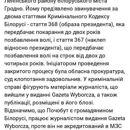
Ленінського району білоруського міста
Гродно. Йому пред'явлено звинувачення за
двома статтями Кримінального Кодексу
Білорусі - стаття 368 (образа президента), яка
передбачає покарання до двох років
позбавлення волі, і стаття 367 (наклеп
відносно президента), що передбачає
позбавлення волі на строк від двох до
чотирьох років. Ініціатором проведення
закритого процесу була обласна прокуратура,
суд клопотання задовольнив. У кримінальній
справі фігурують матеріали журналіста, що
вийшли у виданні Gazeta Wyborcza, а також
публікації, розміщені в його блозі.
Відзначимо, що Почобут є громадянином
Білорусі, працює журналістом видання Gazeta
Wyborcza, проте він не акредитований в МЗС