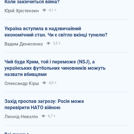
Коли закінчиться війна?
Юрій Хрістензен
4,1 т.
Україна вступила в надзвичайний
економічний стан. Чи є світло вкінці тунелю?
Вадим Денисенко
3,5 т.
Чий буде Крим, той і переможе (NSJ), а
українських футбольних чиновників можуть
назвати вбивцями
Олександр Кірш
4,0 т.
Захід проспав загрозу: Росія може
перевірити НАТО війною
Леонід Невзлін
6,7 т.