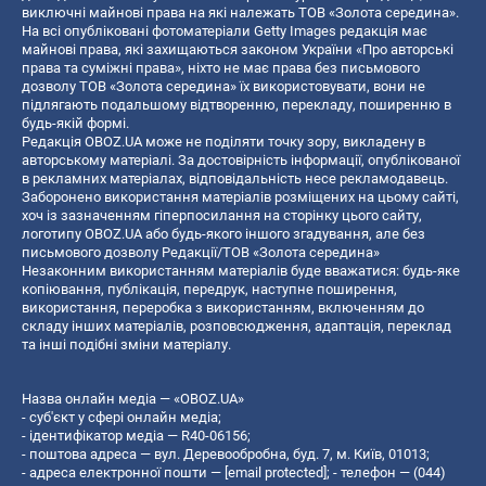
виключні майнові права на які належать ТОВ «Золота середина».
На всі опубліковані фотоматеріали Getty Images редакція має
майнові права, які захищаються законом України «Про авторські
права та суміжні права», ніхто не має права без письмового
дозволу ТОВ «Золота середина» їх використовувати, вони не
підлягають подальшому відтворенню, перекладу, поширенню в
будь-якій формі.
Редакція OBOZ.UA може не поділяти точку зору, викладену в
авторському матеріалі. За достовірність інформації, опублікованої
в рекламних матеріалах, відповідальність несе рекламодавець.
Заборонено використання матеріалів розміщених на цьому сайті,
хоч із зазначенням гіперпосилання на сторінку цього сайту,
логотипу OBOZ.UA або будь-якого іншого згадування, але без
письмового дозволу Редакції/ТОВ «Золота середина»
Незаконним використанням матеріалів буде вважатися: будь-яке
копiювання, публiкацiя, передрук, наступне поширення,
використання, переробка з використанням, включенням до
складу інших матеріалів, розповсюдження, адаптація, переклад
та інші подібні зміни матеріалу.
Назва онлайн медіа — «OBOZ.UA»
- суб'єкт у сфері онлайн медіа;
- ідентифікатор медіа — R40-06156;
- поштова адреса — вул. Деревообробна, буд. 7, м. Київ, 01013;
- адреса електронної пошти —
[email protected]
; - телефон — (044)