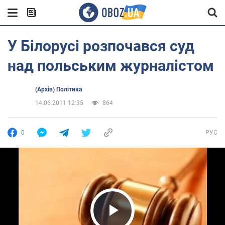
У Білорусі розпочався суд
над польським журналістом
(Архів) Політика
14.06.2011 12:35
864
0
РУС