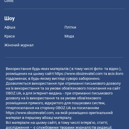
Covid
Шоу
Афіша
Плітки
Краса
Мода
Жіночий журнал
Використання будь-яких матеріалів ( в тому числі фото- та відео-),
розміщених на цьому сайті
https://www.obozrevatel.com
та всіх його
піддоменах, в будь-якому вигляді суворо заборонено.
Дозволяється використання при отриманні письмового дозволу
на їх використання та за умови обов'язкового посилання на сайт
OBOZ.UA, а для інтернет-видань - при отриманні письмового
дозволу на їх використання та за умови обов'язкового
розміщення прямого, відкритого для пошукових систем,
гіперпосилання на сторінку OBOZ.UA за посиланням
https://www.obozrevatel.com
, на якій розміщено оригінальний
матеріал в першому абзаці матеріалу.
Всі матеріали на цьому сайті, в тому числі інтерв’ю, статті,
дослідження – є службовими творами журналістів редакції,