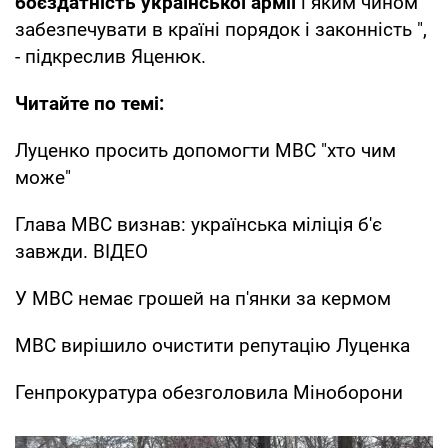
боєздатність української армії
і яким чином
забезпечувати в країні порядок і законність ",
- підкреслив Яценюк.
Читайте по темі:
Луценко просить допомогти МВС "хто чим
може"
Глава МВС визнав: українська міліція б'є
завжди. ВІДЕО
У МВС немає грошей на п'янки за кермом
МВС вирішило очистити репутацію Луценка
Генпрокуратура обезголовила Міноборони