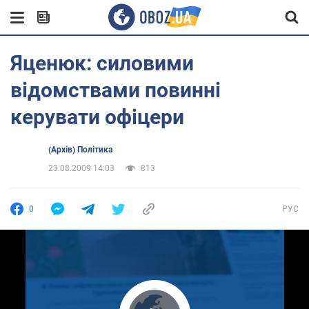
Яценюк: силовими
відомствами повинні
керувати офіцери
(Архів) Політика
23.08.2009 14:03
813
0
РУС