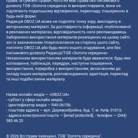
права та суміжні права», ніхто не має права без письмового
дозволу ТОВ «Золота середина» їх використовувати, вони не
підлягають подальшому відтворенню, перекладу, поширенню в
будь-якій формі.
Редакція OBOZ.UA може не поділяти точку зору, викладену в
авторському матеріалі. За достовірність інформації, опублікованої
в рекламних матеріалах, відповідальність несе рекламодавець.
Заборонено використання матеріалів розміщених на цьому сайті,
хоч із зазначенням гіперпосилання на сторінку цього сайту,
логотипу OBOZ.UA або будь-якого іншого згадування, але без
письмового дозволу Редакції/ТОВ «Золота середина»
Незаконним використанням матеріалів буде вважатися: будь-яке
копiювання, публiкацiя, передрук, наступне поширення,
використання, переробка з використанням, включенням до
складу інших матеріалів, розповсюдження, адаптація, переклад
та інші подібні зміни матеріалу.
Назва онлайн медіа — «OBOZ.UA»
- суб'єкт у сфері онлайн медіа;
- ідентифікатор медіа — R40-06156;
- поштова адреса — вул. Деревообробна, буд. 7, м. Київ, 01013;
- адреса електронної пошти —
[email protected]
; - телефон — (044)
585 46 20
© 2026 Всі права захищені, ТОВ "Золота середина".