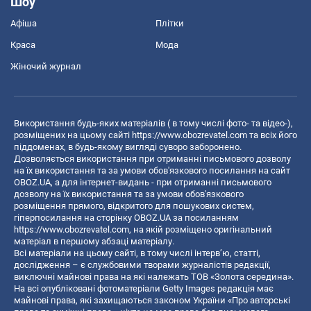
Шоу
Афіша
Плітки
Краса
Мода
Жіночий журнал
Використання будь-яких матеріалів ( в тому числі фото- та відео-),
розміщених на цьому сайті
https://www.obozrevatel.com
та всіх його
піддоменах, в будь-якому вигляді суворо заборонено.
Дозволяється використання при отриманні письмового дозволу
на їх використання та за умови обов'язкового посилання на сайт
OBOZ.UA, а для інтернет-видань - при отриманні письмового
дозволу на їх використання та за умови обов'язкового
розміщення прямого, відкритого для пошукових систем,
гіперпосилання на сторінку OBOZ.UA за посиланням
https://www.obozrevatel.com
, на якій розміщено оригінальний
матеріал в першому абзаці матеріалу.
Всі матеріали на цьому сайті, в тому числі інтерв’ю, статті,
дослідження – є службовими творами журналістів редакції,
виключні майнові права на які належать ТОВ «Золота середина».
На всі опубліковані фотоматеріали Getty Images редакція має
майнові права, які захищаються законом України «Про авторські