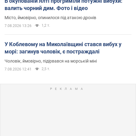
В окупованій Ялті прогриміли потужні вибухи:
валить чорний дим. Фото і відео
Місто, ймовірно, опинилося під атакою дронів
1,2 т.
7.08.2026 13:26
У Коблевому на Миколаївщині стався вибух у
морі: загинув чоловік, є постраждалі
Чоловік, ймовірно, підірвався на морській міні
2,5 т.
7.08.2026 12:41