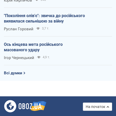
Юрій Кирпичов
"Покоління олів'є": звичка до російського
виявилася сильнішою за війну
Руслан Горовий
3,7 т.
Ось кінцева мета російського
масованого удару
Ігор Чернецький
4,9 т.
Всі думки
На початок