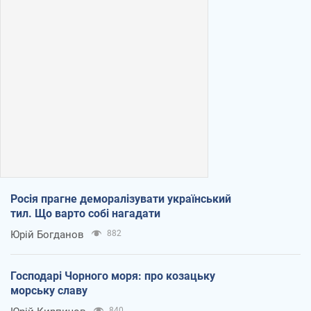
Росія прагне деморалізувати український
тил. Що варто собі нагадати
Юрій Богданов
882
Господарі Чорного моря: про козацьку
морську славу
840