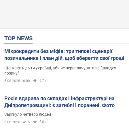
TOP NEWS
Мікрокредити без міфів: три типові сценарії
позичальника і план дій, щоб вберегти свої гроші
Що мають діяти українці, аби не переплачувати за "швидку
позику"
2,7 т.
6.08.2026 16:00
Росія вдарила по складах і інфраструктурі на
Дніпропетровщині: є загиблі і поранені. Фото
Заигнуло четверо людей
5,8 т.
6.08.2026 14:15