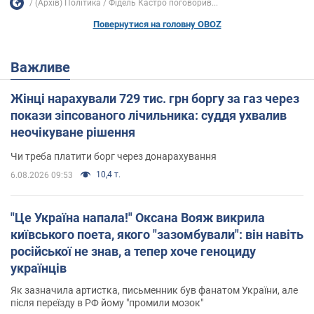
(Архів) Політика
Фідель Кастро поговорив...
Повернутися на головну OBOZ
Важливе
Жінці нарахували 729 тис. грн боргу за газ через
покази зіпсованого лічильника: суддя ухвалив
неочікуване рішення
Чи треба платити борг через донарахування
10,4 т.
6.08.2026 09:53
"Це Україна напала!" Оксана Вояж викрила
київського поета, якого "зазомбували": він навіть
російської не знав, а тепер хоче геноциду
українців
Як зазначила артистка, письменник був фанатом України, але
після переїзду в РФ йому "промили мозок"