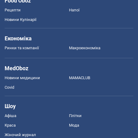
Food Oboz
Рецепти
Напої
Новини Кулінарії
Економіка
Ринки та компанії
Макроекономіка
MedOboz
Новини медицини
MAMACLUB
Covid
Шоу
Афіша
Плітки
Краса
Мода
Жіночий журнал