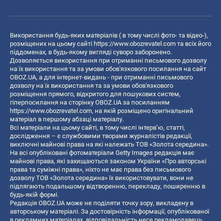
Використання будь-яких матеріалів ( в тому числі фото- та відео-),
розміщених на цьому сайті
https://www.obozrevatel.com
та всіх його
піддоменах, в будь-якому вигляді суворо заборонено.
Дозволяється використання при отриманні письмового дозволу
на їх використання та за умови обов'язкового посилання на сайт
OBOZ.UA, а для інтернет-видань - при отриманні письмового
дозволу на їх використання та за умови обов'язкового
розміщення прямого, відкритого для пошукових систем,
гіперпосилання на сторінку OBOZ.UA за посиланням
https://www.obozrevatel.com
, на якій розміщено оригінальний
матеріал в першому абзаці матеріалу.
Всі матеріали на цьому сайті, в тому числі інтерв’ю, статті,
дослідження – є службовими творами журналістів редакції,
виключні майнові права на які належать ТОВ «Золота середина».
На всі опубліковані фотоматеріали Getty Images редакція має
майнові права, які захищаються законом України «Про авторські
права та суміжні права», ніхто не має права без письмового
дозволу ТОВ «Золота середина» їх використовувати, вони не
підлягають подальшому відтворенню, перекладу, поширенню в
будь-якій формі.
Редакція OBOZ.UA може не поділяти точку зору, викладену в
авторському матеріалі. За достовірність інформації, опублікованої
в рекламних матеріалах, відповідальність несе рекламодавець.