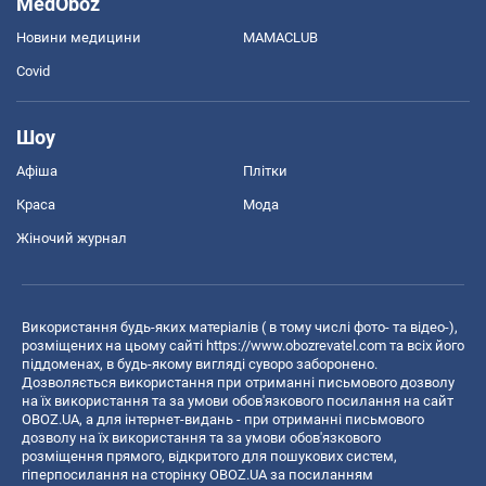
MedOboz
Новини медицини
MAMACLUB
Covid
Шоу
Афіша
Плітки
Краса
Мода
Жіночий журнал
Використання будь-яких матеріалів ( в тому числі фото- та відео-),
розміщених на цьому сайті
https://www.obozrevatel.com
та всіх його
піддоменах, в будь-якому вигляді суворо заборонено.
Дозволяється використання при отриманні письмового дозволу
на їх використання та за умови обов'язкового посилання на сайт
OBOZ.UA, а для інтернет-видань - при отриманні письмового
дозволу на їх використання та за умови обов'язкового
розміщення прямого, відкритого для пошукових систем,
гіперпосилання на сторінку OBOZ.UA за посиланням