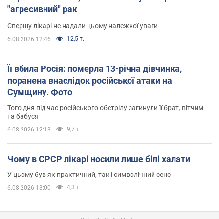
"агресивний" рак
Спершу лікарі не надали цьому належної уваги
12,5 т.
6.08.2026 12:46
Її вбила Росія: померла 13-річна дівчинка,
поранена внаслідок російської атаки на
Сумщину. Фото
Того дня під час російського обстрілу загинули її брат, вітчим
та бабуся
9,7 т.
6.08.2026 12:13
Чому в СРСР лікарі носили лише білі халати
У цьому був як практичний, так і символічний сенс
4,3 т.
6.08.2026 13:00