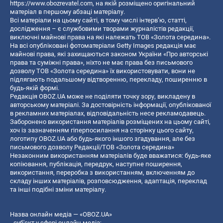
https://www.obozrevatel.com
, на якій розміщено оригінальний
матеріал в першому абзаці матеріалу.
Всі матеріали на цьому сайті, в тому числі інтерв’ю, статті,
дослідження – є службовими творами журналістів редакції,
виключні майнові права на які належать ТОВ «Золота середина».
На всі опубліковані фотоматеріали Getty Images редакція має
майнові права, які захищаються законом України «Про авторські
права та суміжні права», ніхто не має права без письмового
дозволу ТОВ «Золота середина» їх використовувати, вони не
підлягають подальшому відтворенню, перекладу, поширенню в
будь-якій формі.
Редакція OBOZ.UA може не поділяти точку зору, викладену в
авторському матеріалі. За достовірність інформації, опублікованої
в рекламних матеріалах, відповідальність несе рекламодавець.
Заборонено використання матеріалів розміщених на цьому сайті,
хоч із зазначенням гіперпосилання на сторінку цього сайту,
логотипу OBOZ.UA або будь-якого іншого згадування, але без
письмового дозволу Редакції/ТОВ «Золота середина»
Незаконним використанням матеріалів буде вважатися: будь-яке
копiювання, публiкацiя, передрук, наступне поширення,
використання, переробка з використанням, включенням до
складу інших матеріалів, розповсюдження, адаптація, переклад
та інші подібні зміни матеріалу.
Назва онлайн медіа — «OBOZ.UA»
- суб'єкт у сфері онлайн медіа;