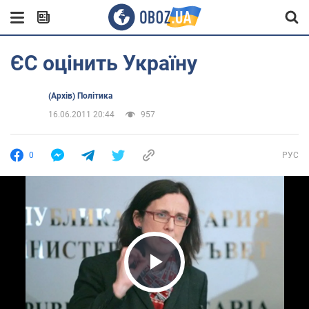
ЄС оцінить Україну
(Архів) Політика
16.06.2011 20:44
957
0
РУС
Play Video