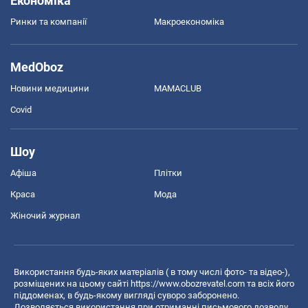
Економіка
Ринки та компанії
Макроекономіка
MedOboz
Новини медицини
MAMACLUB
Covid
Шоу
Афіша
Плітки
Краса
Мода
Жіночий журнал
Використання будь-яких матеріалів ( в тому числі фото- та відео-),
розміщених на цьому сайті
https://www.obozrevatel.com
та всіх його
піддоменах, в будь-якому вигляді суворо заборонено.
Дозволяється використання при отриманні письмового дозволу