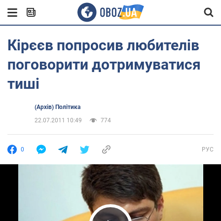
Кірєєв попросив любителів
поговорити дотримуватися
тиші
(Архів) Політика
22.07.2011 10:49
774
0
РУС