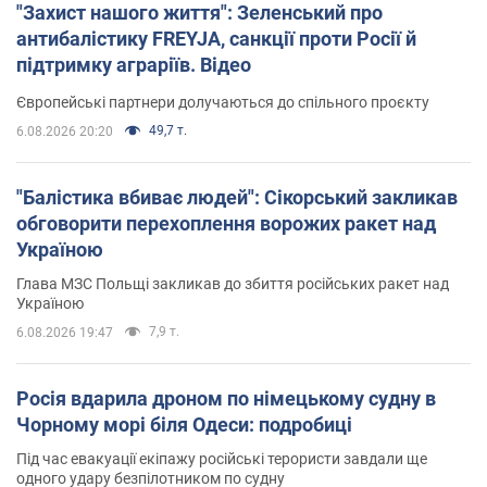
"Захист нашого життя": Зеленський про
антибалістику FREYJA, санкції проти Росії й
підтримку аграріїв. Відео
Європейські партнери долучаються до спільного проєкту
49,7 т.
6.08.2026 20:20
"Балістика вбиває людей": Сікорський закликав
обговорити перехоплення ворожих ракет над
Україною
Глава МЗС Польщі закликав до збиття російських ракет над
Україною
7,9 т.
6.08.2026 19:47
Росія вдарила дроном по німецькому судну в
Чорному морі біля Одеси: подробиці
Під час евакуації екіпажу російські терористи завдали ще
одного удару безпілотником по судну