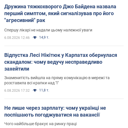
Дружина тяжкохворого Джо Байдена назвала
перший симптом, який сигналізував про його
"агресивний" рак
Спершу лікарі не надали цьому належної уваги
14,9 т.
6.08.2026 12:46
Відпустка Лесі Нікітюк у Карпатах обернулася
скандалом: чому ведучу несправедливо
захейтили
Знаменитість вийшла на пряму комунікацію в мережі та
розставила всі крапки над "і"
11,8 т.
6.08.2026 17:32
Не лише через зарплату: чому українці не
поспішають погоджуватися на вакансії
Чого найбільше бракує на ринку праці