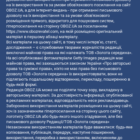
на їх використання та за умови обов'язкового посилання на сайт
OBOZ.UA, а для інтернет-видань - при отриманні письмового
дозволу на їх використання та за умови обов'язкового
розміщення прямого, відкритого для пошукових систем,
гіперпосилання на сторінку OBOZ.UA за посиланням
https://www.obozrevatel.com
, на якій розміщено оригінальний
матеріал в першому абзаці матеріалу.
Всі матеріали на цьому сайті, в тому числі інтерв’ю, статті,
дослідження – є службовими творами журналістів редакції,
виключні майнові права на які належать ТОВ «Золота середина».
На всі опубліковані фотоматеріали Getty Images редакція має
майнові права, які захищаються законом України «Про авторські
права та суміжні права», ніхто не має права без письмового
дозволу ТОВ «Золота середина» їх використовувати, вони не
підлягають подальшому відтворенню, перекладу, поширенню в
будь-якій формі.
Редакція OBOZ.UA може не поділяти точку зору, викладену в
авторському матеріалі. За достовірність інформації, опублікованої
в рекламних матеріалах, відповідальність несе рекламодавець.
Заборонено використання матеріалів розміщених на цьому сайті,
хоч із зазначенням гіперпосилання на сторінку цього сайту,
логотипу OBOZ.UA або будь-якого іншого згадування, але без
письмового дозволу Редакції/ТОВ «Золота середина»
Незаконним використанням матеріалів буде вважатися: будь-яке
копiювання, публiкацiя, передрук, наступне поширення,
використання, переробка з використанням, включенням до