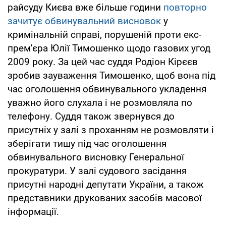
райсуду Києва вже більше години
повторно
зачитує обвинувальний висновок
у
кримінальній справі, порушеній проти екс-
прем'єра Юлії Тимошенко щодо газових угод
2009 року. За цей час суддя Родіон Кірєєв
зробив зауваження Тимошенко, щоб вона під
час оголошення обвинувального укладення
уважно його слухала і не розмовляла по
телефону. Суддя також звернувся до
присутніх у залі з проханням не розмовляти і
зберігати тишу під час оголошення
обвинувального висновку Генеральної
прокуратури. У залі судового засідання
присутні народні депутати України, а також
представники друкованих засобів масової
інформації.