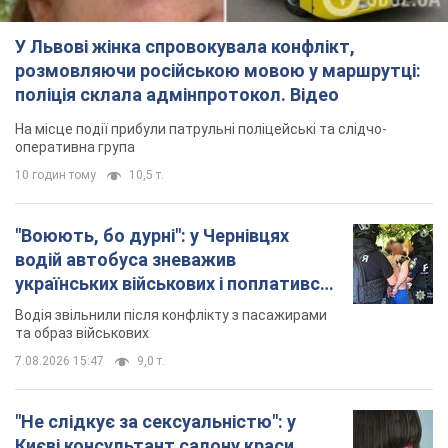
У Львові жінка спровокувала конфлікт,
розмовляючи російською мовою у маршрутці:
поліція склала адмінпротокол. Відео
На місце події прибули патрульні поліцейські та слідчо-
оперативна група
10 годин тому
10,5 т.
"Воюють, бо дурні": у Чернівцях
водій автобуса зневажив
українських військових і поплатився.
Відео
Водія звільнили після конфлікту з пасажирами
та образ військових
7.08.2026 15:47
9,0 т.
"Не слідкує за сексуальністю": у
Києві консультант салону краси