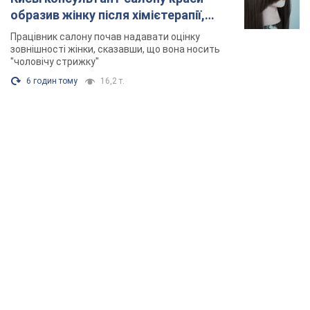
образив жінку після хімієтерапії,
розгорівся скандал. Фото
Працівник салону почав надавати оцінку
зовнішності жінки, сказавши, що вона носить
"чоловічу стрижку"
6 годин тому
16,2 т.