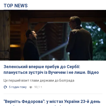
TOP NEWS
Зеленський вперше прибув до Сербії:
планується зустріч із Вучичем і не лише. Відео
Це перший візит глави держави до Бєлграда
5 годин тому
90,1 т.
"Верніть Федорова": у містах України 23-й день