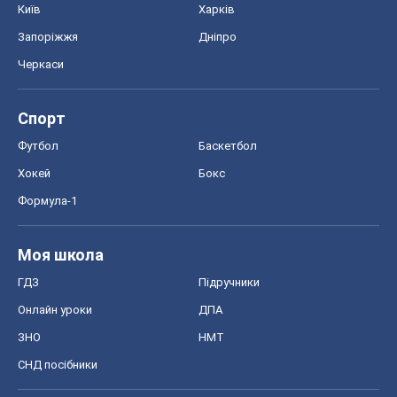
Київ
Харків
Запоріжжя
Дніпро
Черкаси
Спорт
Футбол
Баскетбол
Хокей
Бокс
Формула-1
Моя школа
ГДЗ
Підручники
Онлайн уроки
ДПА
ЗНО
НМТ
СНД посібники