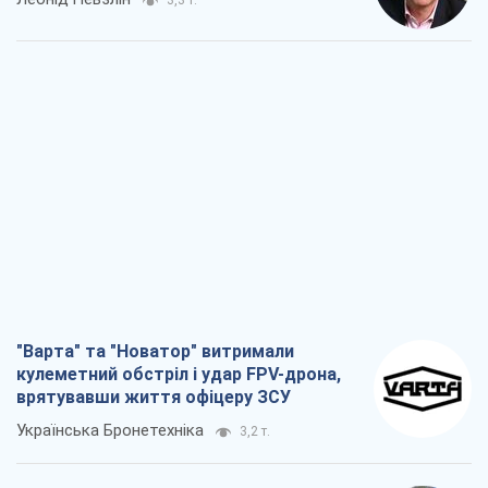
3,3 т.
"Варта" та "Новатор" витримали
кулеметний обстріл і удар FPV-дрона,
врятувавши життя офіцеру ЗСУ
Українська Бронетехніка
3,2 т.