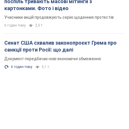
поспіль тривають масові мітинги з
картонками. Фото і відео
Учасники акцій продовжують серію щоденних протестів
6 годин тому
2,5 т.
Сенат США схвалив законопроєкт Грема про
санкції проти Росії: що далі
Документ передбачає нові економічні обмеження
6 годин тому
5,1 т.