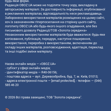
будь-якій формі.
Редакція OBOZ.UA може не поділяти точку зору, викладену в
авторському матеріалі. За достовірність інформації, опублікованої
в рекламних матеріалах, відповідальність несе рекламодавець.
Заборонено використання матеріалів розміщених на цьому сайті,
хоч із зазначенням гіперпосилання на сторінку цього сайту,
логотипу OBOZ.UA або будь-якого іншого згадування, але без
письмового дозволу Редакції/ТОВ «Золота середина»
Незаконним використанням матеріалів буде вважатися: будь-яке
копiювання, публiкацiя, передрук, наступне поширення,
використання, переробка з використанням, включенням до
складу інших матеріалів, розповсюдження, адаптація, переклад
та інші подібні зміни матеріалу.
Назва онлайн медіа — «OBOZ.UA»
- суб'єкт у сфері онлайн медіа;
- ідентифікатор медіа — R40-06156;
- поштова адреса — вул. Деревообробна, буд. 7, м. Київ, 01013;
- адреса електронної пошти —
[email protected]
; - телефон — (044)
585 46 20
© 2026 Всі права захищені, ТОВ "Золота середина".