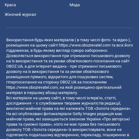
Краса
Мода
Жіночий журнал
Використання будь-яких матеріалів ( в тому числі фото- та відео-),
розміщених на цьому сайті
https://www.obozrevatel.com
та всіх його
піддоменах, в будь-якому вигляді суворо заборонено.
Дозволяється використання при отриманні письмового дозволу
на їх використання та за умови обов'язкового посилання на сайт
OBOZ.UA, а для інтернет-видань - при отриманні письмового
дозволу на їх використання та за умови обов'язкового
розміщення прямого, відкритого для пошукових систем,
гіперпосилання на сторінку OBOZ.UA за посиланням
https://www.obozrevatel.com
, на якій розміщено оригінальний
матеріал в першому абзаці матеріалу.
Всі матеріали на цьому сайті, в тому числі інтерв’ю, статті,
дослідження – є службовими творами журналістів редакції,
виключні майнові права на які належать ТОВ «Золота середина».
На всі опубліковані фотоматеріали Getty Images редакція має
майнові права, які захищаються законом України «Про авторські
права та суміжні права», ніхто не має права без письмового
дозволу ТОВ «Золота середина» їх використовувати, вони не
підлягають подальшому відтворенню, перекладу, поширенню в