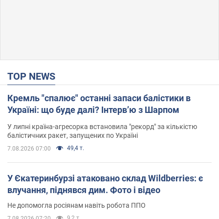
TOP NEWS
Кремль "спалює" останні запаси балістики в
Україні: що буде далі? Інтерв’ю з Шарпом
У липні країна-агресорка встановила "рекорд" за кількістю
балістичних ракет, запущених по Україні
49,4 т.
7.08.2026 07:00
У Єкатеринбурзі атаковано склад Wildberries: є
влучання, піднявся дим. Фото і відео
Не допомогла росіянам навіть робота ППО
9,2 т.
7.08.2026 07:20