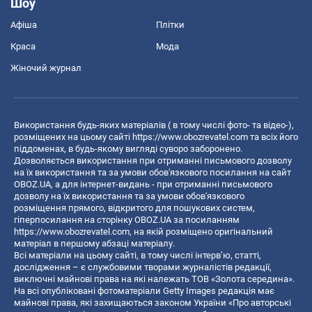
Шоу
Афіша
Плітки
Краса
Мода
Жіночий журнал
Використання будь-яких матеріалів ( в тому числі фото- та відео-),
розміщених на цьому сайті
https://www.obozrevatel.com
та всіх його
піддоменах, в будь-якому вигляді суворо заборонено.
Дозволяється використання при отриманні письмового дозволу
на їх використання та за умови обов'язкового посилання на сайт
OBOZ.UA, а для інтернет-видань - при отриманні письмового
дозволу на їх використання та за умови обов'язкового
розміщення прямого, відкритого для пошукових систем,
гіперпосилання на сторінку OBOZ.UA за посиланням
https://www.obozrevatel.com
, на якій розміщено оригінальний
матеріал в першому абзаці матеріалу.
Всі матеріали на цьому сайті, в тому числі інтерв’ю, статті,
дослідження – є службовими творами журналістів редакції,
виключні майнові права на які належать ТОВ «Золота середина».
На всі опубліковані фотоматеріали Getty Images редакція має
майнові права, які захищаються законом України «Про авторські