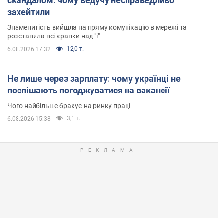
скандалом: чому ведучу несправедливо
захейтили
Знаменитість вийшла на пряму комунікацію в мережі та
розставила всі крапки над "і"
12,0 т.
6.08.2026 17:32
Не лише через зарплату: чому українці не
поспішають погоджуватися на вакансії
Чого найбільше бракує на ринку праці
3,1 т.
6.08.2026 15:38