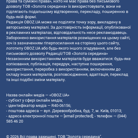
права та суміжні права», ніхто не має права без письмового
дозволу ТОВ «Золота середина» їх використовувати, вони не
підлягають подальшому відтворенню, перекладу, поширенню в
будь-якій формі.
Редакція OBOZ.UA може не поділяти точку зору, викладену в
авторському матеріалі. За достовірність інформації, опублікованої
в рекламних матеріалах, відповідальність несе рекламодавець.
Заборонено використання матеріалів розміщених на цьому сайті,
хоч із зазначенням гіперпосилання на сторінку цього сайту,
логотипу OBOZ.UA або будь-якого іншого згадування, але без
письмового дозволу Редакції/ТОВ «Золота середина»
Незаконним використанням матеріалів буде вважатися: будь-яке
копiювання, публiкацiя, передрук, наступне поширення,
використання, переробка з використанням, включенням до
складу інших матеріалів, розповсюдження, адаптація, переклад
та інші подібні зміни матеріалу.
Назва онлайн медіа — «OBOZ.UA»
- суб'єкт у сфері онлайн медіа;
- ідентифікатор медіа — R40-06156;
- поштова адреса — вул. Деревообробна, буд. 7, м. Київ, 01013;
- адреса електронної пошти —
[email protected]
; - телефон — (044)
585 46 20
© 2026 Всі права захищені, ТОВ "Золота середина".