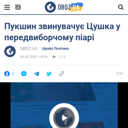
Пукшин звинувачує Цушка у
передвиборчому піарі
OBOZ.UA
(Архів) Політика
26.09.2007 16:09
1,3 т.
0
РУС