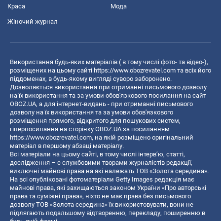
Краса
Мода
Жіночий журнал
Використання будь-яких матеріалів ( в тому числі фото- та відео-),
розміщених на цьому сайті
https://www.obozrevatel.com
та всіх його
піддоменах, в будь-якому вигляді суворо заборонено.
Дозволяється використання при отриманні письмового дозволу
на їх використання та за умови обов'язкового посилання на сайт
OBOZ.UA, а для інтернет-видань - при отриманні письмового
дозволу на їх використання та за умови обов'язкового
розміщення прямого, відкритого для пошукових систем,
гіперпосилання на сторінку OBOZ.UA за посиланням
https://www.obozrevatel.com
, на якій розміщено оригінальний
матеріал в першому абзаці матеріалу.
Всі матеріали на цьому сайті, в тому числі інтерв’ю, статті,
дослідження – є службовими творами журналістів редакції,
виключні майнові права на які належать ТОВ «Золота середина».
На всі опубліковані фотоматеріали Getty Images редакція має
майнові права, які захищаються законом України «Про авторські
права та суміжні права», ніхто не має права без письмового
дозволу ТОВ «Золота середина» їх використовувати, вони не
підлягають подальшому відтворенню, перекладу, поширенню в