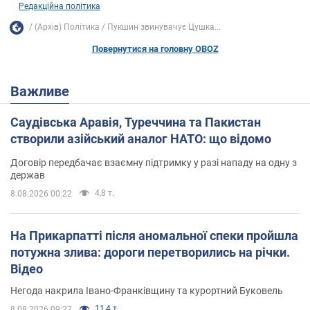
Редакційна політика
(Архів) Політика
Пукшин звинувачує Цушка...
Повернутися на головну OBOZ
Важливе
Саудівська Аравія, Туреччина та Пакистан
створили азійський аналог НАТО: що відомо
Договір передбачає взаємну підтримку у разі нападу на одну з
держав
4,8 т.
8.08.2026 00:22
На Прикарпатті після аномальної спеки пройшла
потужна злива: дороги перетворились на річки.
Відео
Негода накрила Івано-Франківщину та курортний Буковель
11,4 т.
8.08.2026 09:27