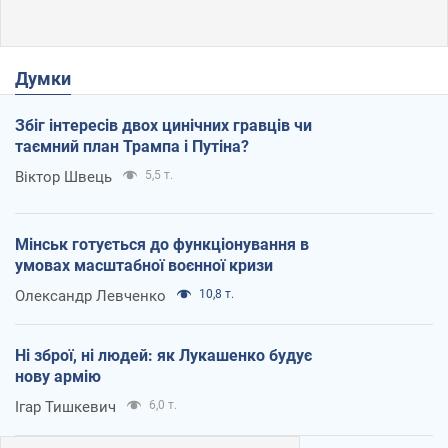
Думки
Збіг інтересів двох цинічних гравців чи
таємний план Трампа і Путіна?
Віктор Швець
5,5 т.
Мінськ готується до функціонування в
умовах масштабної воєнної кризи
Олександр Левченко
10,8 т.
Ні зброї, ні людей: як Лукашенко будує
нову армію
Ігар Тишкевич
6,0 т.