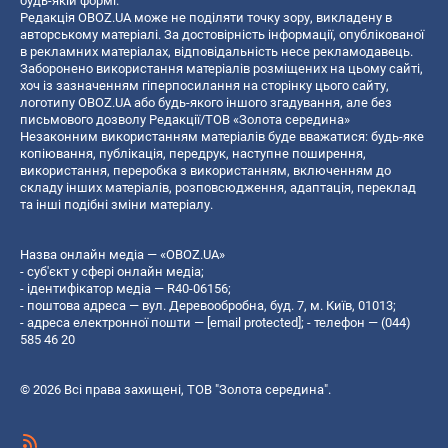
будь-якій формі.
Редакція OBOZ.UA може не поділяти точку зору, викладену в
авторському матеріалі. За достовірність інформації, опублікованої
в рекламних матеріалах, відповідальність несе рекламодавець.
Заборонено використання матеріалів розміщених на цьому сайті,
хоч із зазначенням гіперпосилання на сторінку цього сайту,
логотипу OBOZ.UA або будь-якого іншого згадування, але без
письмового дозволу Редакції/ТОВ «Золота середина»
Незаконним використанням матеріалів буде вважатися: будь-яке
копiювання, публiкацiя, передрук, наступне поширення,
використання, переробка з використанням, включенням до
складу інших матеріалів, розповсюдження, адаптація, переклад
та інші подібні зміни матеріалу.
Назва онлайн медіа — «OBOZ.UA»
- суб'єкт у сфері онлайн медіа;
- ідентифікатор медіа — R40-06156;
- поштова адреса — вул. Деревообробна, буд. 7, м. Київ, 01013;
- адреса електронної пошти —
[email protected]
; - телефон — (044)
585 46 20
© 2026 Всі права захищені, ТОВ "Золота середина".