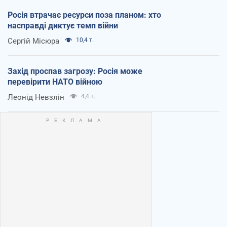
Росія втрачає ресурси поза планом: хто
насправді диктує темп війни
Сергій Місюра
10,4 т.
Захід проспав загрозу: Росія може
перевірити НАТО війною
Леонід Невзлін
4,4 т.