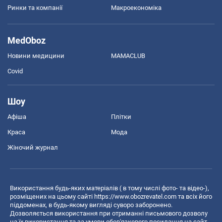
Ринки та компанії
Макроекономіка
MedOboz
Новини медицини
MAMACLUB
Covid
Шоу
Афіша
Плітки
Краса
Мода
Жіночий журнал
Використання будь-яких матеріалів ( в тому числі фото- та відео-),
розміщених на цьому сайті
https://www.obozrevatel.com
та всіх його
піддоменах, в будь-якому вигляді суворо заборонено.
Дозволяється використання при отриманні письмового дозволу
на їх використання та за умови обов'язкового посилання на сайт