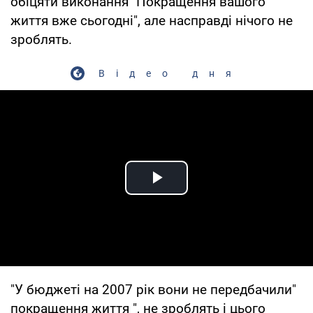
обіцяти виконання "Покращення вашого
життя вже сьогодні", але насправді нічого не
зроблять.
Відео дня
Play Video
"У бюджеті на 2007 рік вони не передбачили"
покращення життя ", не зроблять і цього