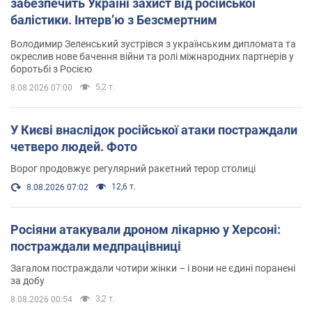
забезпечить Україні захист від російської
балістики. Інтерв’ю з Безсмертним
Володимир Зеленський зустрівся з українським дипломата та
окреслив нове бачення війни та ролі міжнародних партнерів у
боротьбі з Росією
5,2 т.
8.08.2026 07:00
У Києві внаслідок російської атаки постраждали
четверо людей. Фото
Ворог продовжує регулярний ракетний терор столиці
12,6 т.
8.08.2026 07:02
Росіяни атакували дроном лікарню у Херсоні:
постраждали медпрацівниці
Загалом постраждали чотири жінки – і вони не єдині поранені
за добу
3,2 т.
8.08.2026 00:54