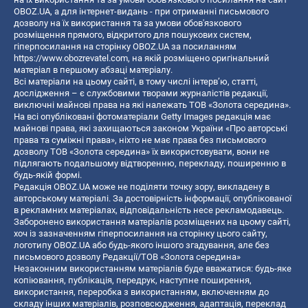
OBOZ.UA, а для інтернет-видань - при отриманні письмового
дозволу на їх використання та за умови обов'язкового
розміщення прямого, відкритого для пошукових систем,
гіперпосилання на сторінку OBOZ.UA за посиланням
https://www.obozrevatel.com
, на якій розміщено оригінальний
матеріал в першому абзаці матеріалу.
Всі матеріали на цьому сайті, в тому числі інтерв’ю, статті,
дослідження – є службовими творами журналістів редакції,
виключні майнові права на які належать ТОВ «Золота середина».
На всі опубліковані фотоматеріали Getty Images редакція має
майнові права, які захищаються законом України «Про авторські
права та суміжні права», ніхто не має права без письмового
дозволу ТОВ «Золота середина» їх використовувати, вони не
підлягають подальшому відтворенню, перекладу, поширенню в
будь-якій формі.
Редакція OBOZ.UA може не поділяти точку зору, викладену в
авторському матеріалі. За достовірність інформації, опублікованої
в рекламних матеріалах, відповідальність несе рекламодавець.
Заборонено використання матеріалів розміщених на цьому сайті,
хоч із зазначенням гіперпосилання на сторінку цього сайту,
логотипу OBOZ.UA або будь-якого іншого згадування, але без
письмового дозволу Редакції/ТОВ «Золота середина»
Незаконним використанням матеріалів буде вважатися: будь-яке
копiювання, публiкацiя, передрук, наступне поширення,
використання, переробка з використанням, включенням до
складу інших матеріалів, розповсюдження, адаптація, переклад