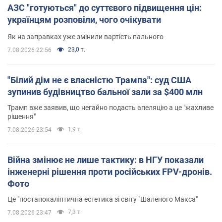
АЗС "готуються" до суттєвого підвищення цін:
українцям розповіли, чого очікувати
Як на заправках уже змінили вартість пального
23,0 т.
7.08.2026 22:56
"Білий дім не є власністю Трампа": суд США
зупинив будівництво бальної зали за $400 млн
Трамп вже заявив, що негайно подасть апеляцію а це "жахливе
рішення"
1,9 т.
7.08.2026 23:54
Війна змінює не лише тактику: в НГУ показали
інженерні рішення проти російських FPV-дронів.
Фото
Це "постапокаліптична естетика зі світу "Шаленого Макса"
7,3 т.
7.08.2026 23:47