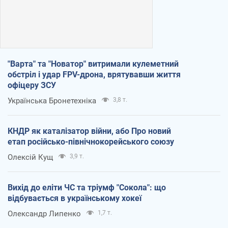
"Варта" та "Новатор" витримали кулеметний
обстріл і удар FPV-дрона, врятувавши життя
офіцеру ЗСУ
Українська Бронетехніка
3,8 т.
КНДР як каталізатор війни, або Про новий
етап російсько-північнокорейського союзу
Олексій Кущ
3,9 т.
Вихід до еліти ЧС та тріумф "Сокола": що
відбувається в українському хокеї
Олександр Липенко
1,7 т.