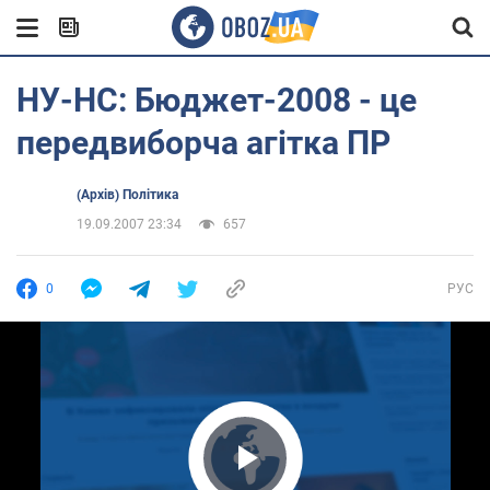
НУ-НС: Бюджет-2008 - це
передвиборча агітка ПР
(Архів) Політика
19.09.2007 23:34
657
0
РУС