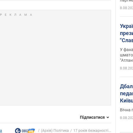
8.08.20
Укра
през
"Слав
Подко
У фана
вигр
шмато
"Атлан
8.08.20
Дбал
педа
Київ
київс
Вічна 
Підписатися
8.08.20
ка
(Архів) Політика
17 років безкарності...