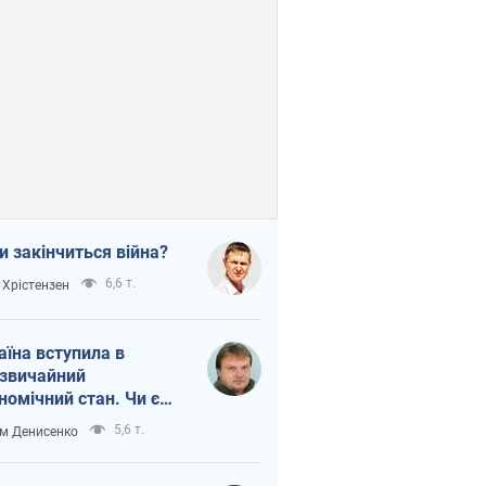
и закінчиться війна?
6,6 т.
 Хрістензен
аїна вступила в
звичайний
номічний стан. Чи є
тло вкінці тунелю?
5,6 т.
м Денисенко