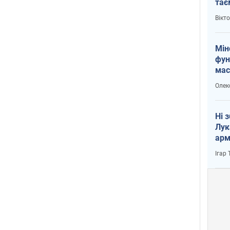
тає
і Пу
Вікт
Мін
фун
мас
Олек
Ні 
Лук
арм
Ігар