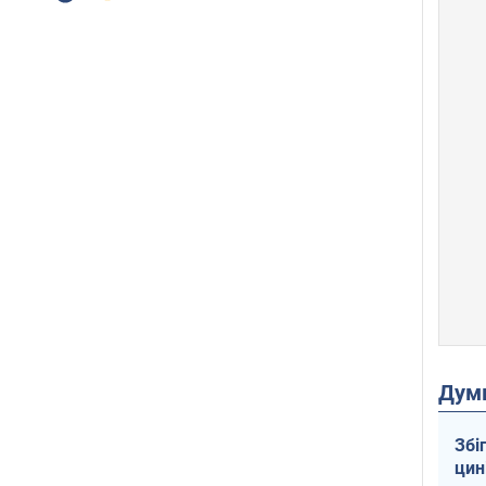
Дум
Збі
цин