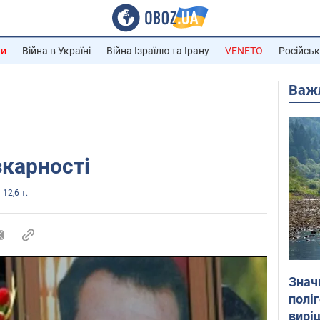
ни
Війна в Україні
Війна Ізраїлю та Ірану
VENETO
Російськ
Важ
зкарності
12,6 т.
Знач
полі
вирі