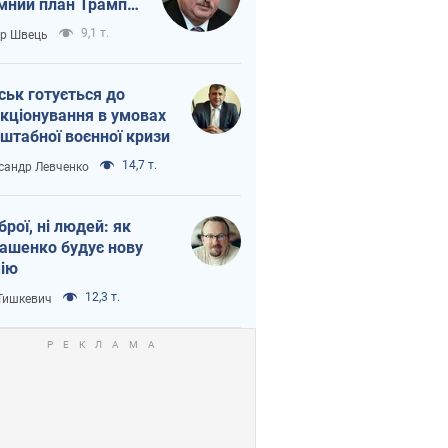
мний план Трампа
тіна?
9,1 т.
ор Швець
ськ готується до
кціонування в умовах
штабної воєнної кризи
14,7 т.
сандр Левченко
зброї, ні людей: як
ашенко будує нову
ію
12,3 т.
 Тишкевич