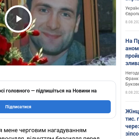
Україн
Європ
8.08.20
Play Video
На П
аном
прой
злив
пере
Негода
річки
Франк
Буков
сі головного — підпишіться на Новини на
8.08.20
Підписатися
Жінц
тис. 
чере
ля мене черговим нагадуванням
зіпс
восуддя, відчуттям безсилля перед