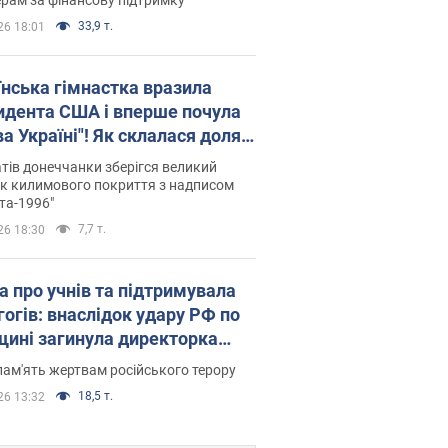
33,9 т.
26 18:01
їнська гімнастка вразила
идента США і вперше почула
а Україні"! Як склалася доля
паєвої, яка 30 років тому
тів донеччанки зберігся великий
ала "золото" Олімпіади
к килимового покриття з надписом
та-1996"
7,7 т.
26 18:30
а про учнів та підтримувала
гогів: внаслідок удару РФ по
щині загинула директорка
ького ліцею, її чоловік та онук
пам'ять жертвам російського терору
18,5 т.
26 13:32