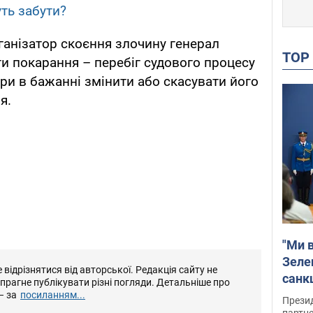
ть забути?
ганізатор скоєння злочину генерал
TO
и покарання – перебіг судового процесу
ри в бажанні змінити або скасувати його
я.
"Ми в
Зеле
відрізнятися від авторської. Редакція сайту не
санкц
е прагне публікувати різні погляди. Детальніше про
– за
посиланням...
Прези
партне