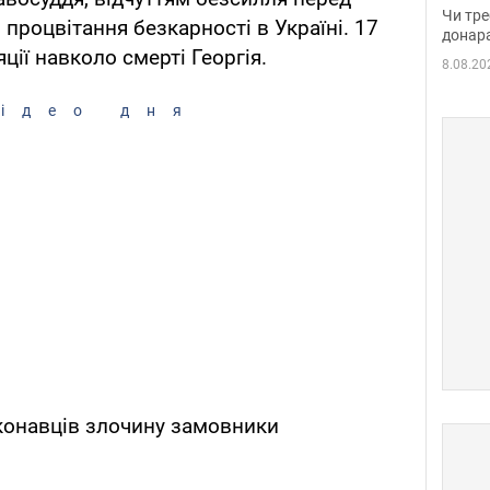
судд
Чи тре
процвітання безкарності в Україні. 17
неоч
донар
ції навколо смерті Георгія.
8.08.20
ідео дня
конавців злочину замовники