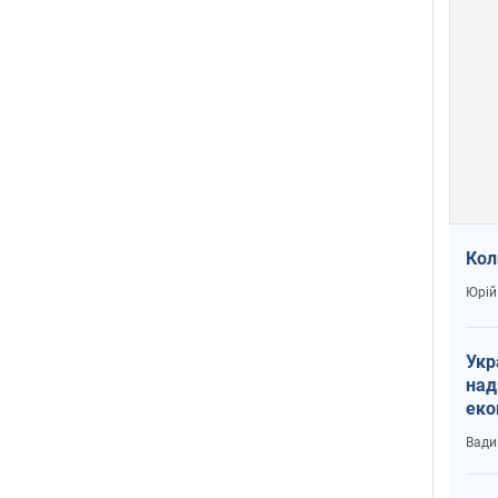
Кол
Юрій
Укр
над
еко
сві
Вади