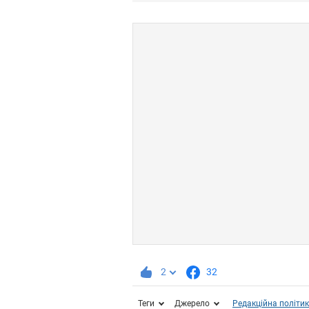
2
32
Теги
Джерело
Редакційна політи