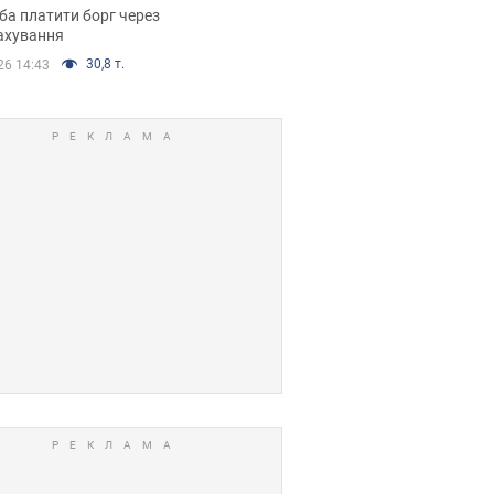
я ухвалив
ба платити борг через
ікуване рішення
ахування
30,8 т.
26 14:43