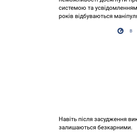
системою та усвідомленням 
років відбуваються маніпуля
В
Навіть після засудження ви
залишаються безкарними.