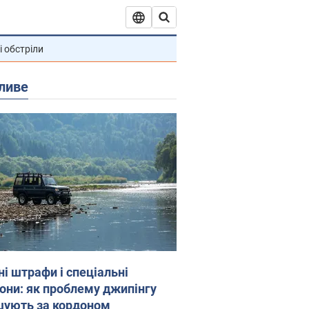
і обстріли
ливе
ні штрафи і спеціальні
гони: як проблему джипінгу
шують за кордоном