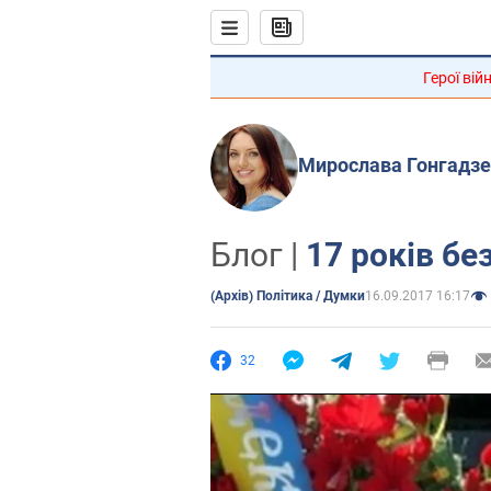
Герої вій
Мирослава Гонгадзе
Блог |
17 років бе
(Архів) Політика / Думки
16.09.2017 16:17
32