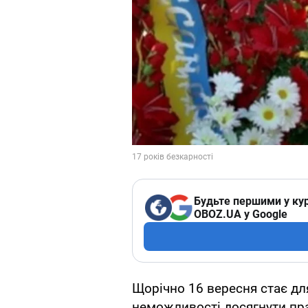
Будьте першими у кур
OBOZ.UA у Google
Щорічно 16 вересня стає д
неможливості досягнути пра