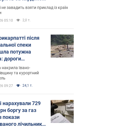
і не завадить взяти приклад із країн
и
2,0 т.
26 05:10
рикарпатті після
альної спеки
шла потужна
а: дороги
творились на
 накрила Івано-
. Відео
івщину та курортний
ель
24,1 т.
26 09:27
і нарахували 729
грн боргу за газ
з покази
ованого лічильника: