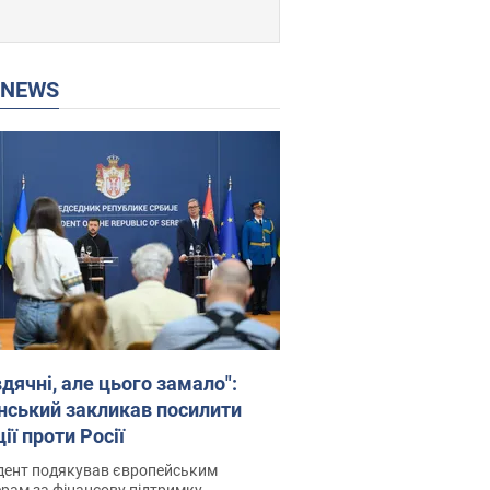
P NEWS
дячні, але цього замало":
нський закликав посилити
ії проти Росії
дент подякував європейським
рам за фінансову підтримку