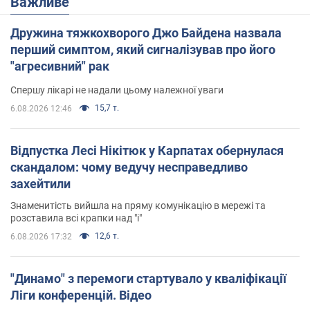
Важливе
Дружина тяжкохворого Джо Байдена назвала
перший симптом, який сигналізував про його
"агресивний" рак
Спершу лікарі не надали цьому належної уваги
15,7 т.
6.08.2026 12:46
Відпустка Лесі Нікітюк у Карпатах обернулася
скандалом: чому ведучу несправедливо
захейтили
Знаменитість вийшла на пряму комунікацію в мережі та
розставила всі крапки над "і"
12,6 т.
6.08.2026 17:32
"Динамо" з перемоги стартувало у кваліфікації
Ліги конференцій. Відео