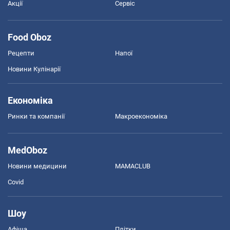
Акції
Сервіс
Food Oboz
Рецепти
Напої
Новини Кулінарії
Економіка
Ринки та компанії
Макроекономіка
MedOboz
Новини медицини
MAMACLUB
Covid
Шоу
Афіша
Плітки