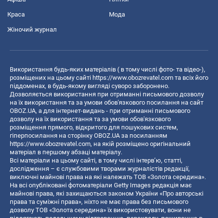
Краса
Мода
Жіночий журнал
Використання будь-яких матеріалів ( в тому числі фото- та відео-),
розміщених на цьому сайті
https://www.obozrevatel.com
та всіх його
піддоменах, в будь-якому вигляді суворо заборонено.
Дозволяється використання при отриманні письмового дозволу
на їх використання та за умови обов'язкового посилання на сайт
OBOZ.UA, а для інтернет-видань - при отриманні письмового
дозволу на їх використання та за умови обов'язкового
розміщення прямого, відкритого для пошукових систем,
гіперпосилання на сторінку OBOZ.UA за посиланням
https://www.obozrevatel.com
, на якій розміщено оригінальний
матеріал в першому абзаці матеріалу.
Всі матеріали на цьому сайті, в тому числі інтерв’ю, статті,
дослідження – є службовими творами журналістів редакції,
виключні майнові права на які належать ТОВ «Золота середина».
На всі опубліковані фотоматеріали Getty Images редакція має
майнові права, які захищаються законом України «Про авторські
права та суміжні права», ніхто не має права без письмового
дозволу ТОВ «Золота середина» їх використовувати, вони не