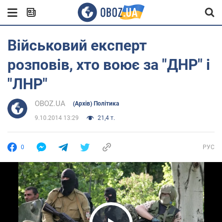
Військовий експерт
розповів, хто воює за "ДНР" і
"ЛНР"
OBOZ.UA
(Архів) Політика
9.10.2014 13:29
21,4 т.
0
РУС