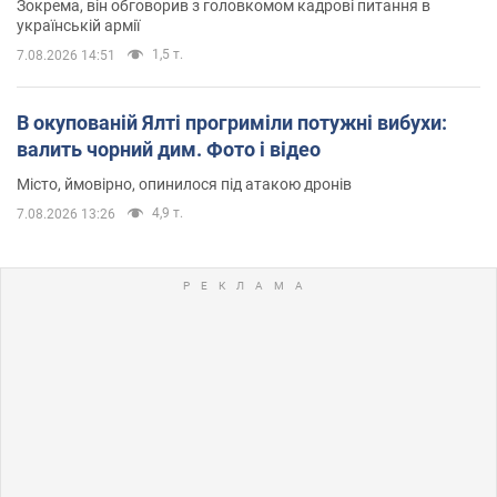
Зокрема, він обговорив з головкомом кадрові питання в
українській армії
1,5 т.
7.08.2026 14:51
В окупованій Ялті прогриміли потужні вибухи:
валить чорний дим. Фото і відео
Місто, ймовірно, опинилося під атакою дронів
4,9 т.
7.08.2026 13:26