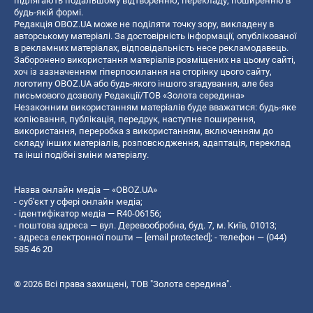
підлягають подальшому відтворенню, перекладу, поширенню в
будь-якій формі.
Редакція OBOZ.UA може не поділяти точку зору, викладену в
авторському матеріалі. За достовірність інформації, опублікованої
в рекламних матеріалах, відповідальність несе рекламодавець.
Заборонено використання матеріалів розміщених на цьому сайті,
хоч із зазначенням гіперпосилання на сторінку цього сайту,
логотипу OBOZ.UA або будь-якого іншого згадування, але без
письмового дозволу Редакції/ТОВ «Золота середина»
Незаконним використанням матеріалів буде вважатися: будь-яке
копiювання, публiкацiя, передрук, наступне поширення,
використання, переробка з використанням, включенням до
складу інших матеріалів, розповсюдження, адаптація, переклад
та інші подібні зміни матеріалу.
Назва онлайн медіа — «OBOZ.UA»
- суб'єкт у сфері онлайн медіа;
- ідентифікатор медіа — R40-06156;
- поштова адреса — вул. Деревообробна, буд. 7, м. Київ, 01013;
- адреса електронної пошти —
[email protected]
; - телефон — (044)
585 46 20
© 2026 Всі права захищені, ТОВ "Золота середина".