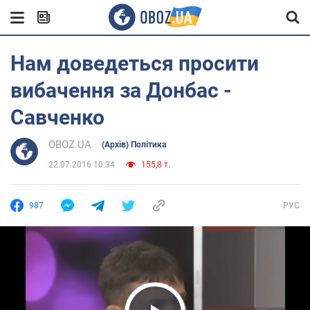
Нам доведеться просити
вибачення за Донбас -
Савченко
OBOZ.UA
(Архів) Політика
22.07.2016 10:34
155,8 т.
987
РУС