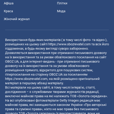
Афіша
Плітки
Краса
Мода
Жіночий журнал
Використання будь-яких матеріалів ( в тому числі фото- та відео-),
розміщених на цьому сайті
https://www.obozrevatel.com
та всіх його
піддоменах, в будь-якому вигляді суворо заборонено.
Дозволяється використання при отриманні письмового дозволу
на їх використання та за умови обов'язкового посилання на сайт
OBOZ.UA, а для інтернет-видань - при отриманні письмового
дозволу на їх використання та за умови обов'язкового
розміщення прямого, відкритого для пошукових систем,
гіперпосилання на сторінку OBOZ.UA за посиланням
https://www.obozrevatel.com
, на якій розміщено оригінальний
матеріал в першому абзаці матеріалу.
Всі матеріали на цьому сайті, в тому числі інтерв’ю, статті,
дослідження – є службовими творами журналістів редакції,
виключні майнові права на які належать ТОВ «Золота середина».
На всі опубліковані фотоматеріали Getty Images редакція має
майнові права, які захищаються законом України «Про авторські
права та суміжні права», ніхто не має права без письмового
дозволу ТОВ «Золота середина» їх використовувати, вони не