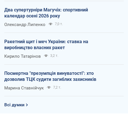
Два супертурніри Магучіх: спортивний
календар осені 2026 року
Олександр Липенко
7,0 т.
Ракетний щит і меч України: ставка на
виробництво власних ракет
Кирило Татарінов
3,2 т.
Посмертна "презумпція винуватості": хто
дозволив ТЦК судити загиблих захисників
Марина Ставнійчук
7,2 т.
Всі думки