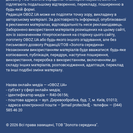
підлягають подальшому відтворенню, перекладу, поширенню в
будь-якій формі.
Редакція OBOZ.UA може не поділяти точку зору, викладену в
авторському матеріалі. За достовірність інформації, опублікованої
в рекламних матеріалах, відповідальність несе рекламодавець.
Заборонено використання матеріалів розміщених на цьому сайті,
хоч із зазначенням гіперпосилання на сторінку цього сайту,
логотипу OBOZ.UA або будь-якого іншого згадування, але без
письмового дозволу Редакції/ТОВ «Золота середина»
Незаконним використанням матеріалів буде вважатися: будь-яке
копiювання, публiкацiя, передрук, наступне поширення,
використання, переробка з використанням, включенням до
складу інших матеріалів, розповсюдження, адаптація, переклад
та інші подібні зміни матеріалу.
Назва онлайн медіа — «OBOZ.UA»
- суб'єкт у сфері онлайн медіа;
- ідентифікатор медіа — R40-06156;
- поштова адреса — вул. Деревообробна, буд. 7, м. Київ, 01013;
- адреса електронної пошти —
[email protected]
; - телефон — (044)
585 46 20
© 2026 Всі права захищені, ТОВ "Золота середина".