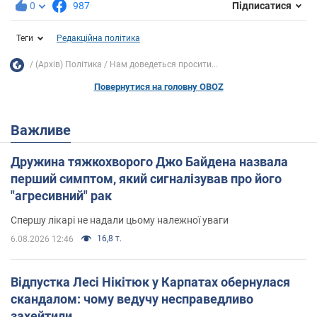
0
987
Підписатися
Теги
Редакційна політика
(Архів) Політика
Нам доведеться просити...
Повернутися на головну OBOZ
Важливе
Дружина тяжкохворого Джо Байдена назвала
перший симптом, який сигналізував про його
"агресивний" рак
Спершу лікарі не надали цьому належної уваги
16,8 т.
6.08.2026 12:46
Відпустка Лесі Нікітюк у Карпатах обернулася
скандалом: чому ведучу несправедливо
захейтили