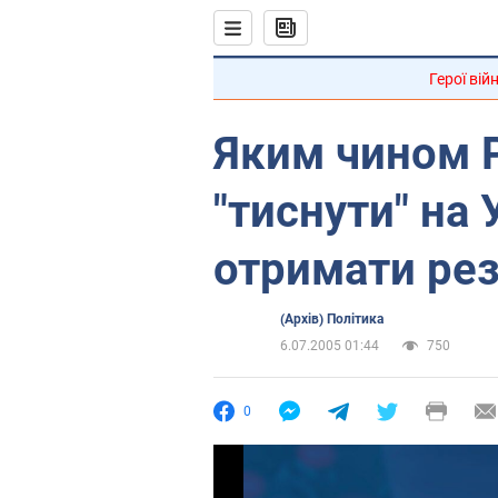
Герої вій
Яким чином 
"тиснути" на 
отримати рез
(Архів) Політика
6.07.2005 01:44
750
0