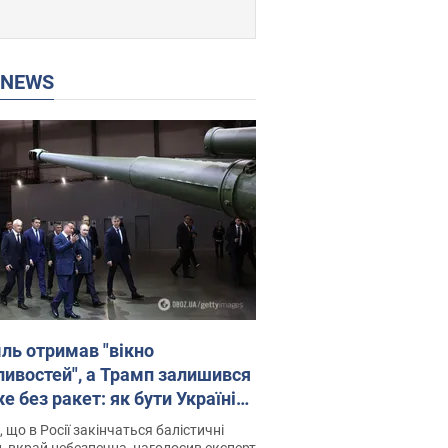
P NEWS
ль отримав "вікно
ивостей", а Трамп залишився
 без ракет: як бути Україні?
рв’ю з Мельником
 що в Росії закінчаться балістичні
, вкрай небезпечна, наголосив експерт