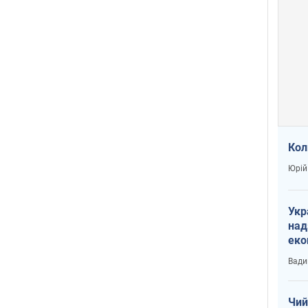
Кол
Юрій
Укр
над
еко
сві
Вади
Чий