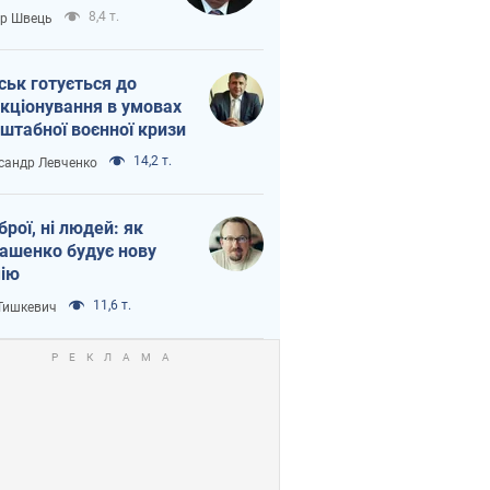
тіна?
8,4 т.
ор Швець
ськ готується до
кціонування в умовах
штабної воєнної кризи
14,2 т.
сандр Левченко
зброї, ні людей: як
ашенко будує нову
ію
11,6 т.
 Тишкевич