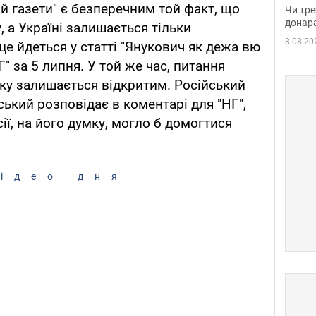
судд
й газети" є безперечним той факт, що
Чи тре
неоч
донар
, а Україні залишається тільки
8.08.20
 це йдеться у статті "Янукович як дежа вю
" за 5 липня. У той же час, питання
ску залишається відкритим. Російський
ький розповідає в коментарі для "НГ",
ї, на його думку, могло б домогтися
ідео дня