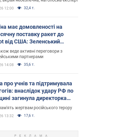
32,4 т.
26 12:00
їна має домовленості на
сячну поставку ракет до
iot від США: Зеленський
рив подробиці
акож веде активні переговори з
ейськими партнерами
35,6 т.
26 14:08
а про учнів та підтримувала
гогів: внаслідок удару РФ по
щині загинула директорка
ького ліцею, її чоловік та онук
пам'ять жертвам російського терору
17,6 т.
26 13:32