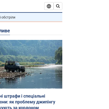
і обстріли
ливе
ні штрафи і спеціальні
гони: як проблему джипінгу
шують за кордоном