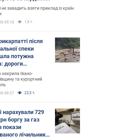
і не завадить взяти приклад із країн
и
1,9 т.
26 05:10
рикарпатті після
альної спеки
шла потужна
а: дороги
творились на
 накрила Івано-
. Відео
івщину та курортний
ель
22,5 т.
26 09:27
і нарахували 729
грн боргу за газ
з покази
ованого лічильника: