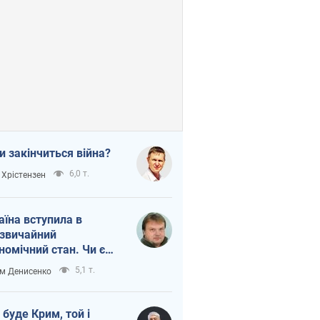
и закінчиться війна?
6,0 т.
 Хрістензен
аїна вступила в
звичайний
номічний стан. Чи є
тло вкінці тунелю?
5,1 т.
м Денисенко
 буде Крим, той і