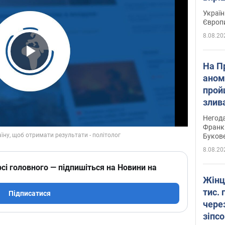
Україн
Європ
8.08.20
Play Video
На П
аном
прой
злив
пере
Негода
річки
Франк
Буков
8.08.20
сі головного — підпишіться на Новини на
Жінц
тис. 
Підписатися
чере
зіпс