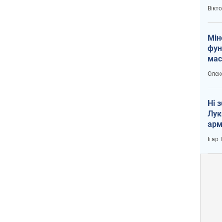
і Пу
Вікт
Мін
фун
мас
Олек
Ні 
Лук
арм
Ігар