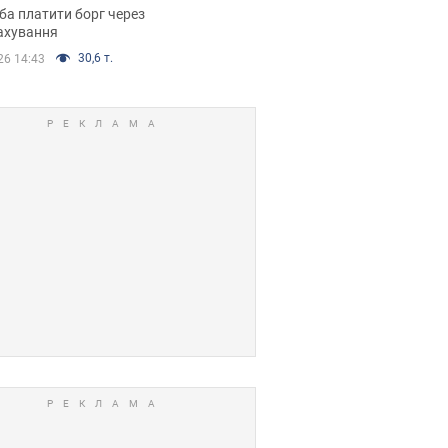
я ухвалив
ба платити борг через
ікуване рішення
ахування
30,6 т.
26 14:43