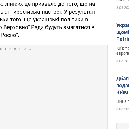
ою лінією, це призвело до того, що на
8.08.20
ь антиросійські настрої. У результаті
ьки того, що українські політики в
Укра
о Верховної Ради будуть змагатися в
щомі
 Росію".
Patr
розк
Київ т
європ
8.08.20
Дбал
педа
Київ
київс
Вічна 
8.08.20