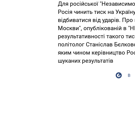
Для російської "Независимо
Росія чинить тиск на Україну
відбиватися від ударів. Про
Москви", опублікованій в "НГ
результативності такого ти
політолог Станіслав Бєлковс
яким чином керівництво Росі
шуканих результатів
В