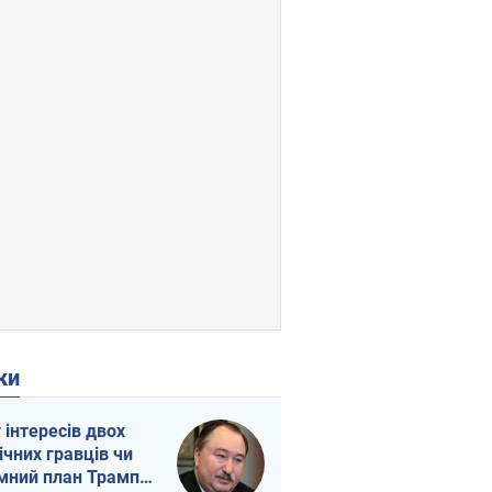
ки
г інтересів двох
ічних гравців чи
мний план Трампа