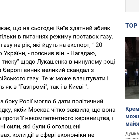
TO
жає, що на сьогодні Київ здатний абияк
ільки в питаннях режиму поставок газу.
газу на рік, які йдуть на експорт, 120
України, - пояснив він. - Нагадаю,
о тиску" щодо Лукашенка в минулому році
в Європі виник великий скандал з
ійського газу. Те ж може влаштувати і
як в "Газпромі", так і в Києві ".
з боку Росії могло б дати політичний
Крем
адку, якби Москва чітко заявила, що вона
можл
а проти її некомпетентного керівництва, і
майже
ні сили, які були б оголошені
Інте
Думка,
вах, коли дії в сфері економіки не
ракети