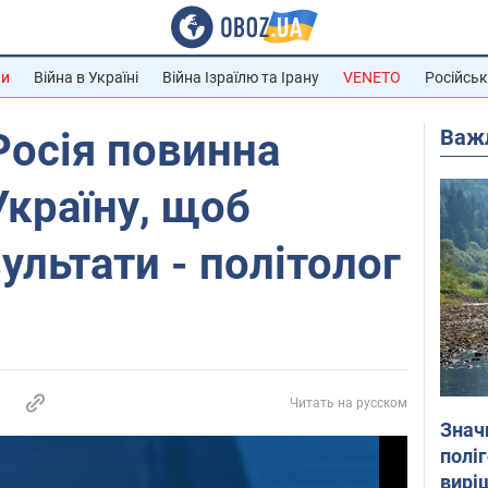
ни
Війна в Україні
Війна Ізраїлю та Ірану
VENETO
Російськ
Важ
Росія повинна
Україну, щоб
ультати - політолог
Читать на русском
Знач
полі
вирі