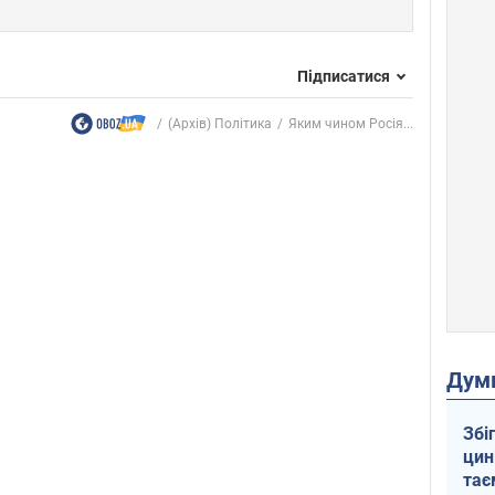
Підписатися
(Архів) Політика
Яким чином Росія...
Дум
Збі
цин
тає