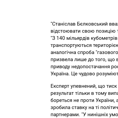
"Станіслав Бєлковський вва
відстоювати свою позицію т
"З 140 мільярдів кубометрів 
транспортуються територією 
аналогічна спроба "газовог
призвела лише до того, що 
приводу недопостачання рос
Україна. Це чудово розуміють 
Експерт упевнений, що тиск 
результат тільки в тому вип
бореться не проти України, 
зробила ставку на ті політич
партнерами. "У нинішніх умо