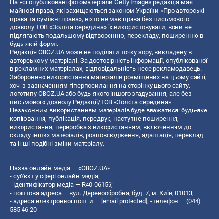
На всі опубліковані фотоматеріали Getty Images редакція має
майнові права, які захищаються законом України «Про авторські
права та суміжні права», ніхто не має права без письмового
дозволу ТОВ «Золота середина» їх використовувати, вони не
підлягають подальшому відтворенню, перекладу, поширенню в
будь-якій формі.
Редакція OBOZ.UA може не поділяти точку зору, викладену в
авторському матеріалі. За достовірність інформації, опублікованої
в рекламних матеріалах, відповідальність несе рекламодавець.
Заборонено використання матеріалів розміщених на цьому сайті,
хоч із зазначенням гіперпосилання на сторінку цього сайту,
логотипу OBOZ.UA або будь-якого іншого згадування, але без
письмового дозволу Редакції/ТОВ «Золота середина»
Незаконним використанням матеріалів буде вважатися: будь-яке
копiювання, публiкацiя, передрук, наступне поширення,
використання, переробка з використанням, включенням до
складу інших матеріалів, розповсюдження, адаптація, переклад
та інші подібні зміни матеріалу.
Назва онлайн медіа — «OBOZ.UA»
- суб'єкт у сфері онлайн медіа;
- ідентифікатор медіа — R40-06156;
- поштова адреса — вул. Деревообробна, буд. 7, м. Київ, 01013;
- адреса електронної пошти —
[email protected]
; - телефон — (044)
585 46 20