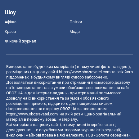
Шоу
Афіша
Плітки
Краса
Мода
Жіночий журнал
Використання будь-яких матеріалів ( в тому числі фото- та відео-),
розміщених на цьому сайті
https://www.obozrevatel.com
та всіх його
піддоменах, в будь-якому вигляді суворо заборонено.
Дозволяється використання при отриманні письмового дозволу
на їх використання та за умови обов'язкового посилання на сайт
OBOZ.UA, а для інтернет-видань - при отриманні письмового
дозволу на їх використання та за умови обов'язкового
розміщення прямого, відкритого для пошукових систем,
гіперпосилання на сторінку OBOZ.UA за посиланням
https://www.obozrevatel.com
, на якій розміщено оригінальний
матеріал в першому абзаці матеріалу.
Всі матеріали на цьому сайті, в тому числі інтерв’ю, статті,
дослідження – є службовими творами журналістів редакції,
виключні майнові права на які належать ТОВ «Золота середина».