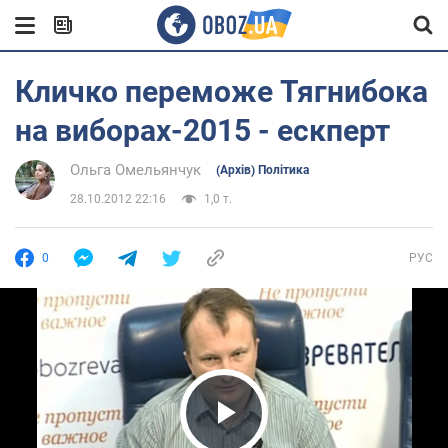
Кличко переможе Тягнибока
на виборах-2015 - ескперт
Ольга Омельянчук
(Архів) Політика
28.10.2012 22:16
1,0 т.
0
РУС