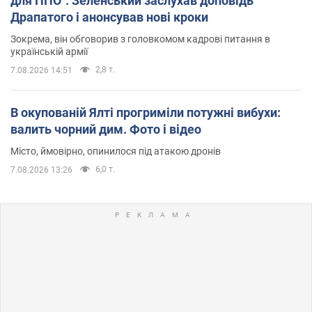
для ППО": Зеленський заслухав доповідь
Драпатого і анонсував нові кроки
Зокрема, він обговорив з головкомом кадрові питання в
українській армії
2,8 т.
7.08.2026 14:51
В окупованій Ялті прогриміли потужні вибухи:
валить чорний дим. Фото і відео
Місто, ймовірно, опинилося під атакою дронів
6,0 т.
7.08.2026 13:26