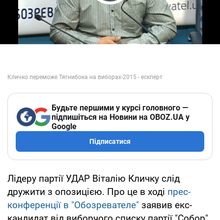
Play Video
Будьте першими у курсі головного —
підпишіться на Новини на OBOZ.UA у
Google
Підписатися
Лідеру партії УДАР Віталію Кличку слід
дружити з опозицією. Про це в ході
прес-
конференції в "Обозревателе"
заявив екс-
кандидат від виборчого списку партії "Собор",