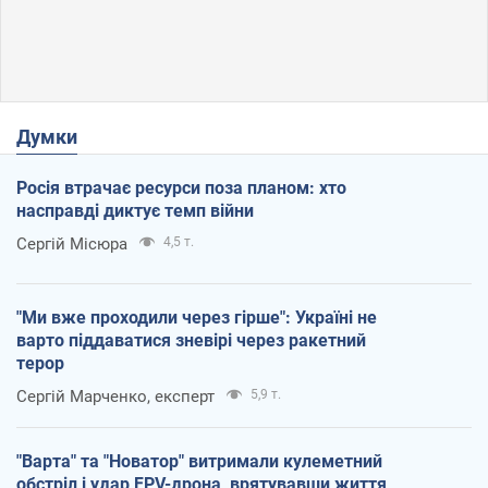
Думки
Росія втрачає ресурси поза планом: хто
насправді диктує темп війни
Сергій Місюра
4,5 т.
"Ми вже проходили через гірше": Україні не
варто піддаватися зневірі через ракетний
терор
Сергій Марченко, експерт
5,9 т.
"Варта" та "Новатор" витримали кулеметний
обстріл і удар FPV-дрона, врятувавши життя