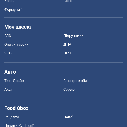
Хокей
Бокс
Формула-1
Моя школа
ГДЗ
Підручники
Онлайн уроки
ДПА
ЗНО
НМТ
Авто
Тест Драйв
Електромобілі
Акції
Сервіс
Food Oboz
Рецепти
Напої
Новини Кулінарії