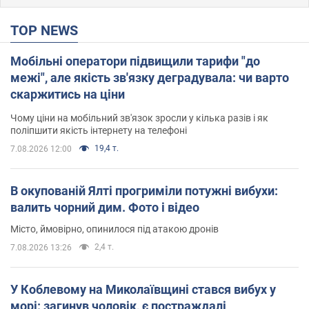
TOP NEWS
Мобільні оператори підвищили тарифи "до
межі", але якість зв'язку деградувала: чи варто
скаржитись на ціни
Чому ціни на мобільний зв'язок зросли у кілька разів і як
поліпшити якість інтернету на телефоні
19,4 т.
7.08.2026 12:00
В окупованій Ялті прогриміли потужні вибухи:
валить чорний дим. Фото і відео
Місто, ймовірно, опинилося під атакою дронів
2,4 т.
7.08.2026 13:26
У Коблевому на Миколаївщині стався вибух у
морі: загинув чоловік, є постраждалі