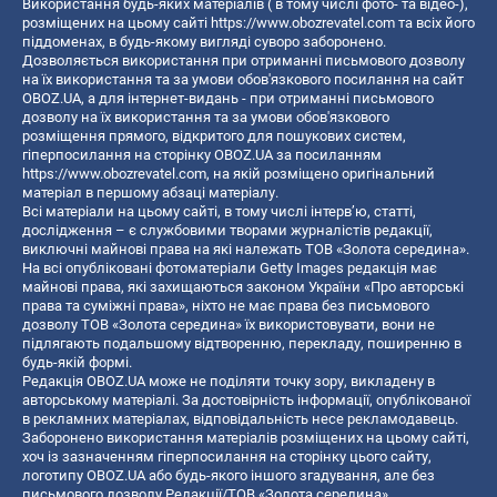
Використання будь-яких матеріалів ( в тому числі фото- та відео-),
розміщених на цьому сайті
https://www.obozrevatel.com
та всіх його
піддоменах, в будь-якому вигляді суворо заборонено.
Дозволяється використання при отриманні письмового дозволу
на їх використання та за умови обов'язкового посилання на сайт
OBOZ.UA, а для інтернет-видань - при отриманні письмового
дозволу на їх використання та за умови обов'язкового
розміщення прямого, відкритого для пошукових систем,
гіперпосилання на сторінку OBOZ.UA за посиланням
https://www.obozrevatel.com
, на якій розміщено оригінальний
матеріал в першому абзаці матеріалу.
Всі матеріали на цьому сайті, в тому числі інтерв’ю, статті,
дослідження – є службовими творами журналістів редакції,
виключні майнові права на які належать ТОВ «Золота середина».
На всі опубліковані фотоматеріали Getty Images редакція має
майнові права, які захищаються законом України «Про авторські
права та суміжні права», ніхто не має права без письмового
дозволу ТОВ «Золота середина» їх використовувати, вони не
підлягають подальшому відтворенню, перекладу, поширенню в
будь-якій формі.
Редакція OBOZ.UA може не поділяти точку зору, викладену в
авторському матеріалі. За достовірність інформації, опублікованої
в рекламних матеріалах, відповідальність несе рекламодавець.
Заборонено використання матеріалів розміщених на цьому сайті,
хоч із зазначенням гіперпосилання на сторінку цього сайту,
логотипу OBOZ.UA або будь-якого іншого згадування, але без
письмового дозволу Редакції/ТОВ «Золота середина»