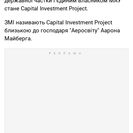
державної частки і єдиним власником МАУ
стане Capital Investment Project.
ЗМІ називають Capital Investment Project
близькою до господаря "Аеросвіту" Аарона
Майберга.