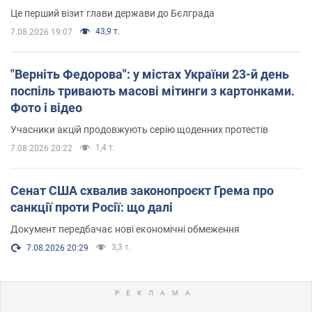
Це перший візит глави держави до Бєлграда
43,9 т.
7.08.2026 19:07
"Верніть Федорова": у містах України 23-й день
поспіль тривають масові мітинги з картонками.
Фото і відео
Учасники акцій продовжують серію щоденних протестів
1,4 т.
7.08.2026 20:22
Сенат США схвалив законопроєкт Грема про
санкції проти Росії: що далі
Документ передбачає нові економічні обмеження
3,3 т.
7.08.2026 20:29