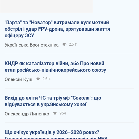
"Варта" та "Новатор" витримали кулеметний
обстріл і удар FPV-дрона, врятувавши життя
офіцеру ЗСУ
Українська Бронетехніка
2,5 т.
КНДР як каталізатор війни, або Про новий
етап російсько-північнокорейського союзу
Олексій Кущ
2,6 т.
Вихід до еліти ЧС та тріумф "Сокола": що
відбувається в українському хокеї
Олександр Липенко
954
Що очікує українців у 2026–2028 роках?
Головні висновки з нових прогнозів від НБУ