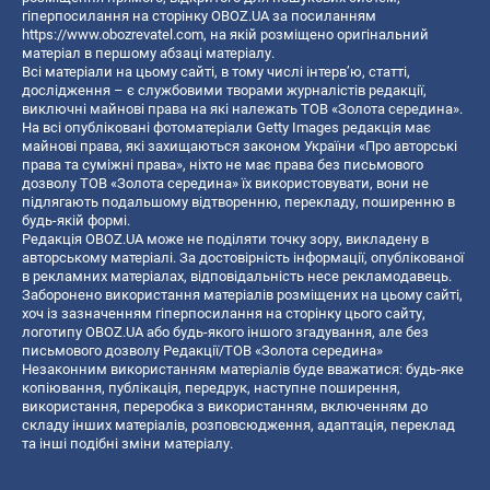
гіперпосилання на сторінку OBOZ.UA за посиланням
https://www.obozrevatel.com
, на якій розміщено оригінальний
матеріал в першому абзаці матеріалу.
Всі матеріали на цьому сайті, в тому числі інтерв’ю, статті,
дослідження – є службовими творами журналістів редакції,
виключні майнові права на які належать ТОВ «Золота середина».
На всі опубліковані фотоматеріали Getty Images редакція має
майнові права, які захищаються законом України «Про авторські
права та суміжні права», ніхто не має права без письмового
дозволу ТОВ «Золота середина» їх використовувати, вони не
підлягають подальшому відтворенню, перекладу, поширенню в
будь-якій формі.
Редакція OBOZ.UA може не поділяти точку зору, викладену в
авторському матеріалі. За достовірність інформації, опублікованої
в рекламних матеріалах, відповідальність несе рекламодавець.
Заборонено використання матеріалів розміщених на цьому сайті,
хоч із зазначенням гіперпосилання на сторінку цього сайту,
логотипу OBOZ.UA або будь-якого іншого згадування, але без
письмового дозволу Редакції/ТОВ «Золота середина»
Незаконним використанням матеріалів буде вважатися: будь-яке
копiювання, публiкацiя, передрук, наступне поширення,
використання, переробка з використанням, включенням до
складу інших матеріалів, розповсюдження, адаптація, переклад
та інші подібні зміни матеріалу.