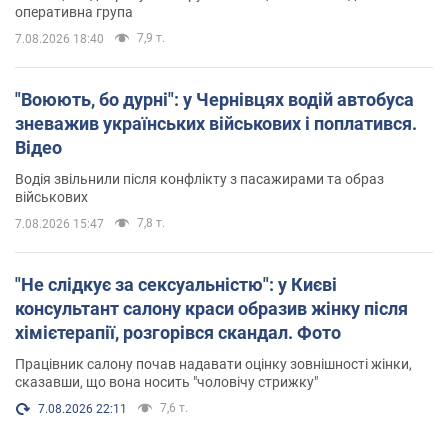
оперативна група
7,9 т.
7.08.2026 18:40
"Воюють, бо дурні": у Чернівцях водій автобуса
зневажив українських військових і поплатився.
Відео
Водія звільнили після конфлікту з пасажирами та образ
військових
7,8 т.
7.08.2026 15:47
"Не слідкує за сексуальністю": у Києві
консультант салону краси образив жінку після
хімієтерапії, розгорівся скандал. Фото
Працівник салону почав надавати оцінку зовнішності жінки,
сказавши, що вона носить "чоловічу стрижку"
7,6 т.
7.08.2026 22:11