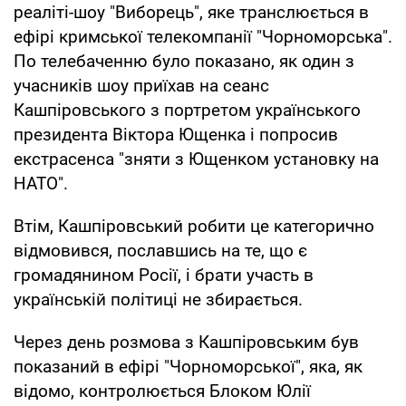
реаліті-шоу "Виборець", яке транслюється в
ефірі кримської телекомпанії "Чорноморська".
По телебаченню було показано, як один з
учасників шоу приїхав на сеанс
Кашпіровського з портретом українського
президента Віктора Ющенка і попросив
екстрасенса "зняти з Ющенком установку на
НАТО".
Втім, Кашпіровський робити це категорично
відмовився, пославшись на те, що є
громадянином Росії, і брати участь в
українській політиці не збирається.
Через день розмова з Кашпіровським був
показаний в ефірі "Чорноморської", яка, як
відомо, контролюється Блоком Юлії