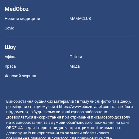
MedOboz
Новини медицини
MAMACLUB
Covid
Шоу
Афіша
Плітки
Краса
Мода
Жіночий журнал
Використання будь-яких матеріалів ( в тому числі фото- та відео-),
розміщених на цьому сайті
https://www.obozrevatel.com
та всіх його
піддоменах, в будь-якому вигляді суворо заборонено.
Дозволяється використання при отриманні письмового дозволу
на їх використання та за умови обов'язкового посилання на сайт
OBOZ.UA, а для інтернет-видань - при отриманні письмового
дозволу на їх використання та за умови обов'язкового
розміщення прямого, відкритого для пошукових систем,