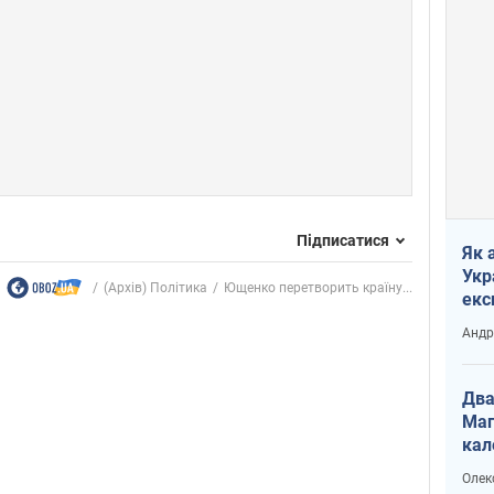
Підписатися
Як 
Укр
(Архів) Політика
Ющенко перетворить країну...
екс
наф
Андр
Два
Маг
кал
Олек