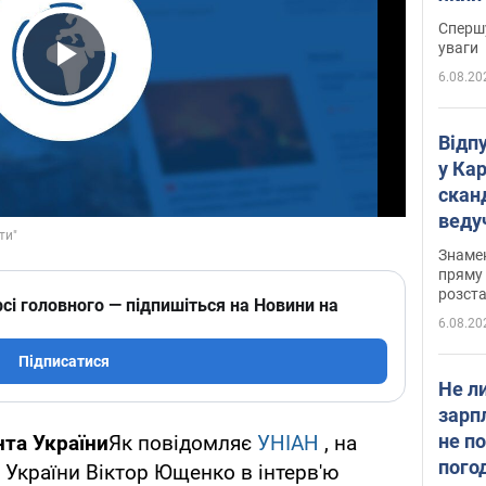
"агр
Спершу
уваги
6.08.20
Play Video
Відп
у Ка
скан
веду
захе
Знаме
пряму 
розста
сі головного — підпишіться на Новини на
6.08.20
Підписатися
Не л
зарп
не п
та України
Як повідомляє
УНІАН
, на
пого
України Віктор Ющенко в інтерв'ю