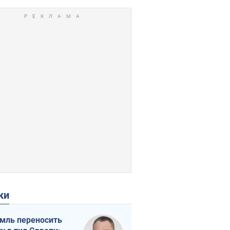
ки
мль переносить