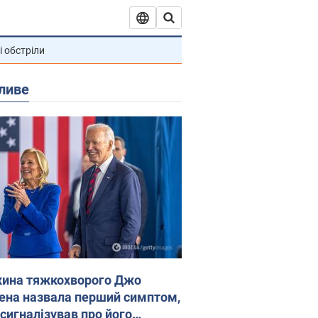
і обстріли
ливе
ина тяжкохворого Джо
ена назвала перший симптом,
 сигналізував про його