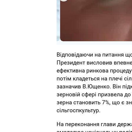
Відповідаючи на питання що
Президент висловив впевнені
ефективна ринкова процедур
потім кладеться на плечі сі
зазначив В.Ющенко. Він під
зерновій сфері призвела до
зерна становить 7%, що є з
сільгоспкультур.
На переконання глави держа