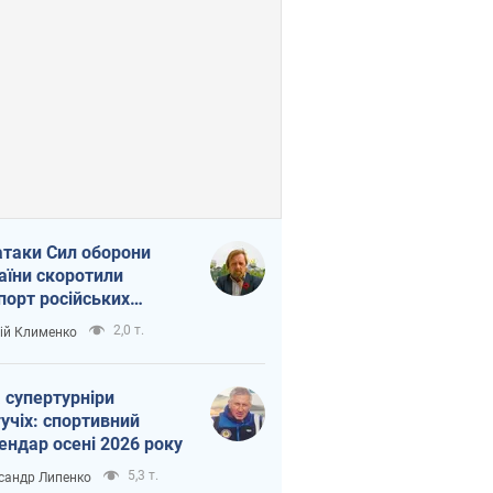
атаки Сил оборони
аїни скоротили
порт російських
топродуктів
2,0 т.
ій Клименко
 супертурніри
учіх: спортивний
ендар осені 2026 року
5,3 т.
сандр Липенко