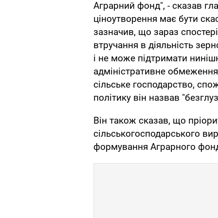
Аграрний фонд", - сказав г
ціноутворення має бути ска
зазначив, що зараз спостері
втручання в діяльність зерн
і не може підтримати ниніш
адміністративне обмеження 
сільське господарство, спож
політику він назвав "безгл
Він також сказав, що пріор
сільськогосподарського вир
формування Аграрного фонду