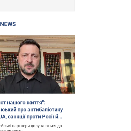
P NEWS
ист нашого життя":
нський про антибалістику
A, санкції проти Росії й
имку аграріїв. Відео
йські партнери долучаються до
ого проєкту