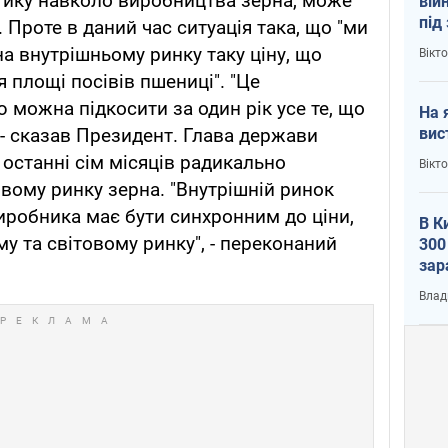
тику навколо виробництва зерна, може
вій
під
. Проте в даний час ситуація така, що "ми
кри
а внутрішньому ринку таку ціну, що
Вікт
 площі посівів пшениці". "Це
 можна підкосити за один рік усе те, що
На 
вис
 - сказав Президент. Глава держави
 останні сім місяців радикально
Вікт
овому ринку зерна. "Внутрішній ринок
виробника має бути синхронним до ціни,
В К
у та світовому ринку", - переконаний
300
зар
всу
Влад