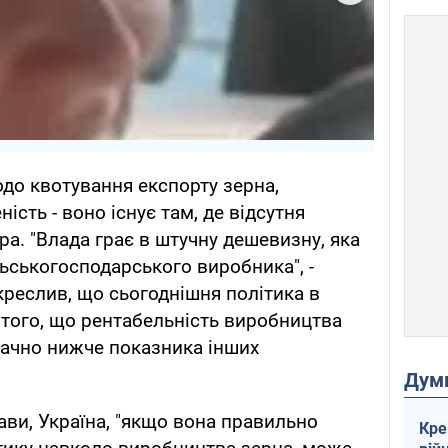
до квотування експорту зерна,
сть - воно існує там, де відсутня
а. "Влада грає в штучну дешевизну, яка
льськогосподарського виробника", -
креслив, що сьогоднішня політика в
 того, що рентабельність виробництва
начно нижче показника інших
Дум
ви, Україна, "якщо вона правильно
Кре