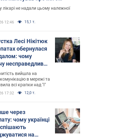
есивний" рак
 лікарі не надали цьому належної
15,1 т.
26 12:46
устка Лесі Нікітюк
рпатах обернулася
далом: чому
чу несправедливо
йтили
нитість вийшла на
комунікацію в мережі та
вила всі крапки над "і"
12,0 т.
26 17:32
ише через
лату: чому українці
оспішають
джуватися на