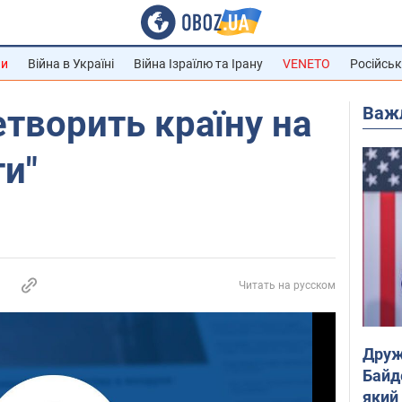
ни
Війна в Україні
Війна Ізраїлю та Ірану
VENETO
Російськ
Важ
творить країну на
ти"
Читать на русском
Друж
Байд
який