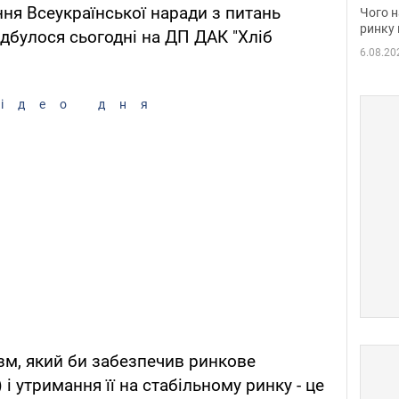
вакан
ня Всеукраїнської наради з питань
Чого н
ринку 
ідбулося сьогодні на ДП ДАК "Хліб
6.08.20
ідео дня
зм, який би забезпечив ринкове
і утримання її на стабільному ринку - це