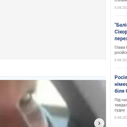
6.08.20
"Бал
Сіко
пере
Укра
Глава 
російс
6.08.20
Росі
німе
біля
Під ча
завдал
судну
6.08.20