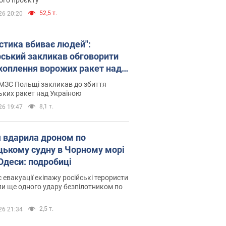
52,5 т.
26 20:20
істика вбиває людей":
рський закликав обговорити
хоплення ворожих ракет над
їною
МЗС Польщі закликав до збиття
ьких ракет над Україною
8,1 т.
26 19:47
я вдарила дроном по
цькому судну в Чорному морі
 Одеси: подробиці
с евакуації екіпажу російські терористи
и ще одного удару безпілотником по
2,5 т.
26 21:34