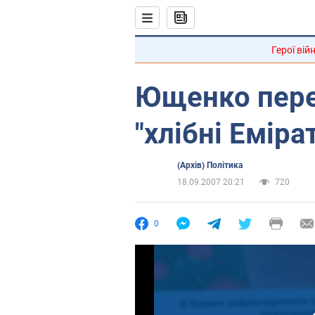
Герої вій
Ющенко пере
"хлібні Еміра
(Архів) Політика
18.09.2007 20:21
720
0