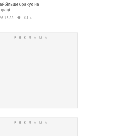
сії
айбільше бракує на
праці
3,1 т.
26 15:38