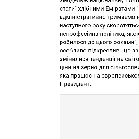
змоделює національну полі
стати" хлібними Еміратами "
адміністративно тримаємо н
наступного року скоротяться
непрофесійна політика, якою
робилося до цього роками",
особливо підкреслив, що за
змінилися тенденції на світ
ціни на зерно для сільгосп
яка працює на європейськом
Президент.