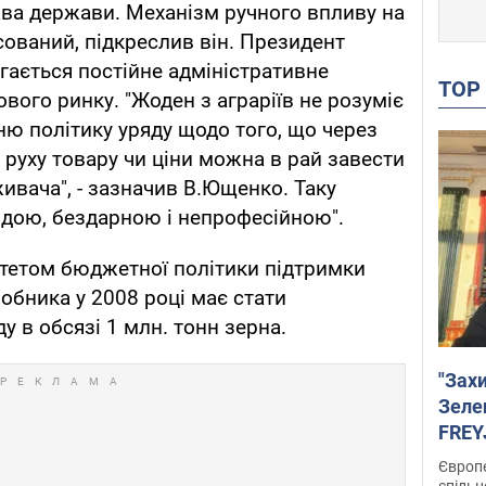
лава держави. Механізм ручного впливу на
сований, підкреслив він. Президент
гається постійне адміністративне
TO
ового ринку. "Жоден з аграріїв не розуміє
ню політику уряду щодо того, що через
руху товару чи ціни можна в рай завести
ивача", - зазначив В.Ющенко. Таку
уздою, бездарною і непрофесійною".
итетом бюджетної політики підтримки
обника у 2008 році має стати
 в обсязі 1 млн. тонн зерна.
"Зах
Зеле
FREYJ
підтр
Європе
спільн