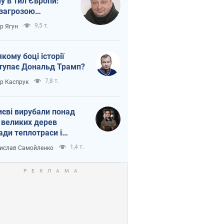
ну в тил Європи:
 загрозою
тична логістика
9,5 т.
ор Ягун
якому боці історії
тупає Дональд Трамп?
7,8 т.
ор Каспрук
иєві вирубали понад
 великих дерев
ади теплотраси і
переч Генплану
1,4 т.
ислав Самойленко