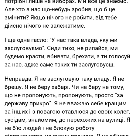
потрібні лише на виборах. Ми все це знаємо.
Але хто з нас що-небудь зробив, що б це
змінити? Якщо нічого не робити, від тебе
дійсно нічого не залежатиме.
І ще одне гасло: "У нас така влада, яку ми
заслуговуємо". Сиди тихо, не рипайся, ми
будемо красти, вбивати, брехати, а ти голосуй
за нас, адже саме таких ти заслуговуєш.
Неправда. Я не заслуговую таку владу. Я не
брешу. Я не беру хабарі. Чи не беру не тому,
що не пропонують, пропонують, просто "за
державу прикро". Я не вважаю себе кращим
за інших і з повагою ставлюся до своїх колег,
сусідам, знайомим, до перехожих на вулиці. Я
не б'ю людей і не блокую роботу