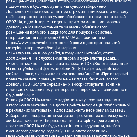
розміщених на цьому сайті
https://www.obozrevatel.com
та всіх його
піддоменах, в будь-якому вигляді суворо заборонено.
Дозволяється використання при отриманні письмового дозволу
на їх використання та за умови обов'язкового посилання на сайт
OBOZ.UA, а для інтернет-видань - при отриманні письмового
дозволу на їх використання та за умови обов'язкового
розміщення прямого, відкритого для пошукових систем,
гіперпосилання на сторінку OBOZ.UA за посиланням
https://www.obozrevatel.com
, на якій розміщено оригінальний
матеріал в першому абзаці матеріалу.
Всі матеріали на цьому сайті, в тому числі інтерв’ю, статті,
дослідження – є службовими творами журналістів редакції,
виключні майнові права на які належать ТОВ «Золота середина».
На всі опубліковані фотоматеріали Getty Images редакція має
майнові права, які захищаються законом України «Про авторські
права та суміжні права», ніхто не має права без письмового
дозволу ТОВ «Золота середина» їх використовувати, вони не
підлягають подальшому відтворенню, перекладу, поширенню в
будь-якій формі.
Редакція OBOZ.UA може не поділяти точку зору, викладену в
авторському матеріалі. За достовірність інформації, опублікованої
в рекламних матеріалах, відповідальність несе рекламодавець.
Заборонено використання матеріалів розміщених на цьому сайті,
хоч із зазначенням гіперпосилання на сторінку цього сайту,
логотипу OBOZ.UA або будь-якого іншого згадування, але без
письмового дозволу Редакції/ТОВ «Золота середина»
Незаконним використанням матеріалів буде вважатися: будь-яке