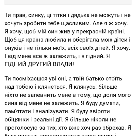
Ти прав, синку, ці тітки і дядька не можуть і не
хочуть зробити тебе щасливим. Але я ж хочу.
Я хочу, щоб мій син жив у прекрасній країні.
Щоб ця країна любила й оберігала моїх дітей і
онуків і не тільки моїх, всіх своїх дітей. Я хочу.
І від мене все ж залежить, і я гідний. Я
ГІДНИЙ ДРУГИЙ ВЛАДИ!
Ти посміхаєшся уві сні, а твій батько стоїть
над тобою і клянеться. Я клянусь: більше
ніхто не запевнить мене в тому, що доля мого
сина від мене не залежить. Я буду думати,
пам'ятати і аналізувати. Я буду звіряти
обіцянки і реальні дії. Я більше ніколи не
проголосую за тих, хто вже хоч раз збрехав. Я
буду писати, висловлювати свою думку і