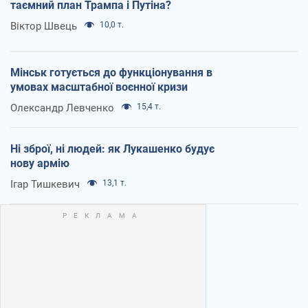
таємний план Трампа і Путіна?
Віктор Швець
10,0 т.
Мінськ готується до функціонування в
умовах масштабної воєнної кризи
Олександр Левченко
15,4 т.
Ні зброї, ні людей: як Лукашенко будує
нову армію
Ігар Тишкевич
13,1 т.