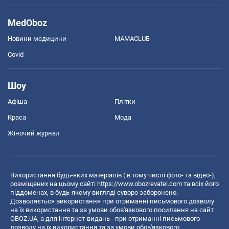
MedOboz
Новини медицини
MAMACLUB
Covid
Шоу
Афіша
Плітки
Краса
Мода
Жіночий журнал
Використання будь-яких матеріалів ( в тому числі фото- та відео-),
розміщених на цьому сайті
https://www.obozrevatel.com
та всіх його
піддоменах, в будь-якому вигляді суворо заборонено.
Дозволяється використання при отриманні письмового дозволу
на їх використання та за умови обов'язкового посилання на сайт
OBOZ.UA, а для інтернет-видань - при отриманні письмового
дозволу на їх використання та за умови обов'язкового