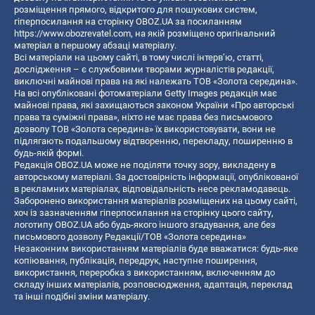
розміщення прямого, відкритого для пошукових систем,
гіперпосилання на сторінку OBOZ.UA за посиланням
https://www.obozrevatel.com
, на якій розміщено оригінальний
матеріал в першому абзаці матеріалу.
Всі матеріали на цьому сайті, в тому числі інтерв’ю, статті,
дослідження – є службовими творами журналістів редакції,
виключні майнові права на які належать ТОВ «Золота середина».
На всі опубліковані фотоматеріали Getty Images редакція має
майнові права, які захищаються законом України «Про авторські
права та суміжні права», ніхто не має права без письмового
дозволу ТОВ «Золота середина» їх використовувати, вони не
підлягають подальшому відтворенню, перекладу, поширенню в
будь-якій формі.
Редакція OBOZ.UA може не поділяти точку зору, викладену в
авторському матеріалі. За достовірність інформації, опублікованої
в рекламних матеріалах, відповідальність несе рекламодавець.
Заборонено використання матеріалів розміщених на цьому сайті,
хоч із зазначенням гіперпосилання на сторінку цього сайту,
логотипу OBOZ.UA або будь-якого іншого згадування, але без
письмового дозволу Редакції/ТОВ «Золота середина»
Незаконним використанням матеріалів буде вважатися: будь-яке
копiювання, публiкацiя, передрук, наступне поширення,
використання, переробка з використанням, включенням до
складу інших матеріалів, розповсюдження, адаптація, переклад
та інші подібні зміни матеріалу.