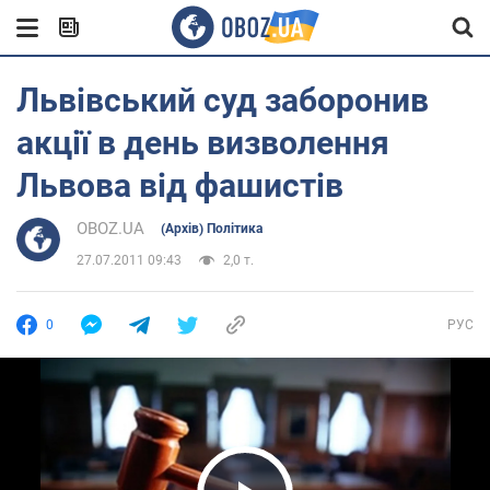
Львівський суд заборонив
акції в день визволення
Львова від фашистів
OBOZ.UA
(Архів) Політика
27.07.2011 09:43
2,0 т.
0
РУС