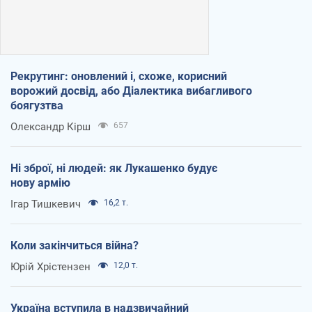
Рекрутинг: оновлений і, схоже, корисний
ворожий досвід, або Діалектика вибагливого
боягузтва
Олександр Кірш
657
Ні зброї, ні людей: як Лукашенко будує
нову армію
Ігар Тишкевич
16,2 т.
Коли закінчиться війна?
Юрій Хрістензен
12,0 т.
Україна вступила в надзвичайний