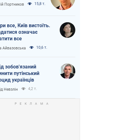
15,8 т.
лій Портников
ри все, Київ вистоїть.
здатися означає
атити все
10,6 т.
а Айвазовська
ід зобов'язаний
инити путінський
оцид українців
4,2 т.
ід Невзлін