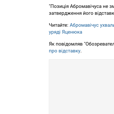
"Позиція Абромавічуса не з
затвердження його відставк
Читайте:
Абромавічус ухвал
уряді Яценюка
Як повідомляв "Обозревател
про відставку
.