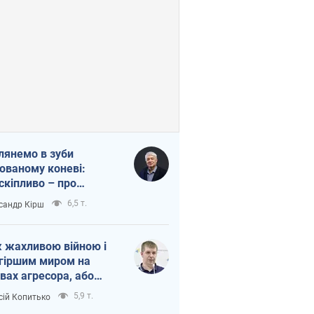
лянемо в зуби
ованому коневі:
скіпливо – про
омогу Україні
6,5 т.
сандр Кірш
 жахливою війною і
гіршим миром на
вах агресора, або
вихідність – теж
5,9 т.
сій Копитько
оя Росії