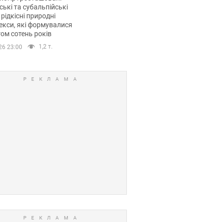
ські та субальпійські
 рідкісні природні
кси, які формувалися
ом сотень років
1,2 т.
26 23:00