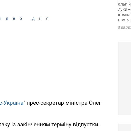
альпій
луки –
компле
ідео дня
протяг
5.08.20
с-Україна
" прес-секретар міністра Олег
язку із закінченням терміну відпустки.