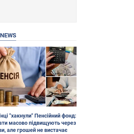
P NEWS
нці "хакнули" Пенсійний фонд:
ати масово підвищують через
ви, але грошей не вистачає