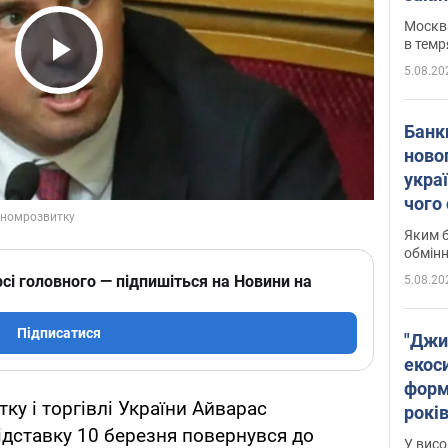
Москва
в темр
5.08.20
Play Video
Банк
ново
укра
чого
Яким б
обмін
сі головного — підпишіться на Новини на
5.08.20
Підписатися
"Джи
екоси
форм
ку і торгівлі України Айварас
років
відставку 10 березня повернувся до
заби
У висо