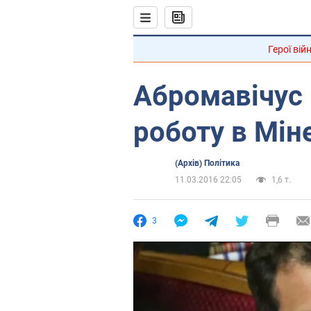
Герої вій
Абромавічус 
роботу в Мі
(Архів) Політика
11.03.2016 22:05
1,6 т.
3