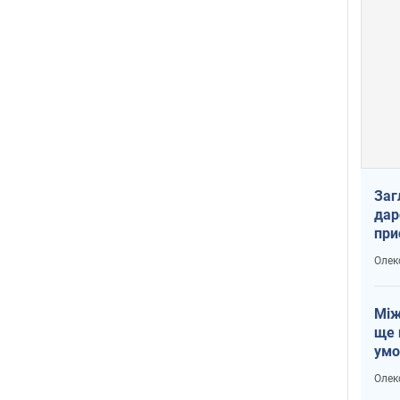
Заг
дар
при
доп
Олек
Між
ще 
умо
Без
Олек
збр