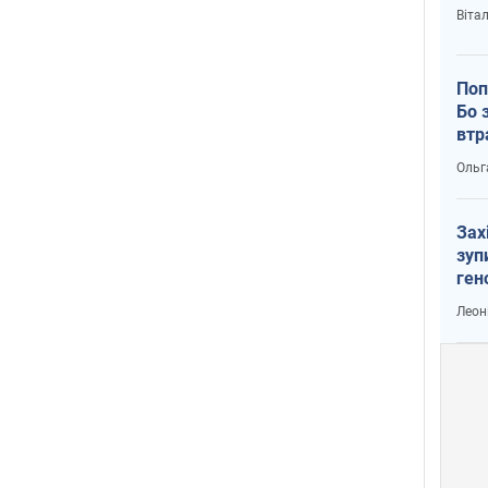
Віта
Поп
Бо 
втр
Ольг
Зах
зуп
ген
Леон