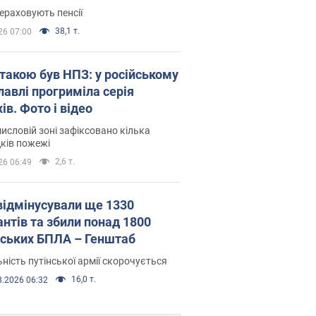
ераховують пенсії
38,1 т.
26 07:00
атакою був НПЗ: у російському
лавлі прогриміла серія
ів. Фото і відео
исловій зоні зафіксовано кілька
ків пожежі
2,6 т.
26 06:49
відмінусували ще 1330
антів та збили понад 1800
йських БПЛА – Генштаб
ність путінської армії скорочується
16,0 т.
8.2026 06:32