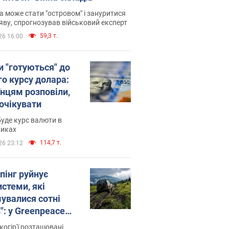
 може стати "островом" і зануритися
яву, спрогнозував військовий експерт
59,3 т.
26 16:00
и "готуються" до
го курсу долара:
їнцям розповіли,
 очікувати
уде курс валюти в
никах
114,7 т.
26 23:12
пінг руйнує
стеми, які
увалися сотні
": у Greenpeace
ли на сполох
когір'ї розташовані