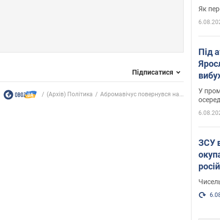
Як пер
6.08.20
Під 
Ярос
Підписатися
вибух
У пром
(Архів) Політика
Абромавічус повернувся на...
осеред
6.08.20
ЗСУ 
окуп
росі
Чисель
6.0