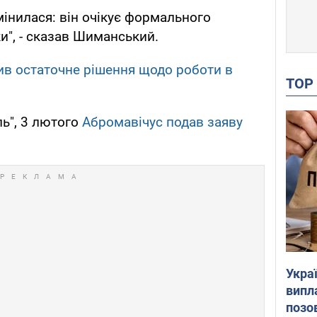
мінилася: він очікує формального
и", - сказав Шиманський.
ив остаточне рішення щодо роботи в
TO
ь", 3 лютого
Абромавічус подав заяву
Украї
випл
позо