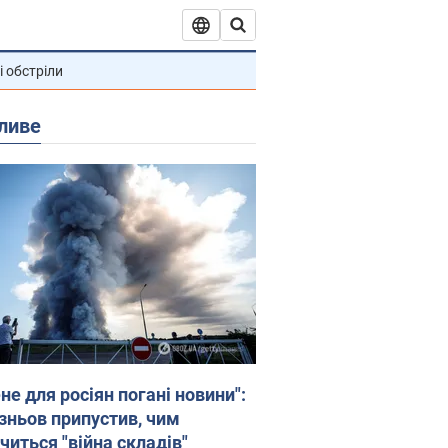
і обстріли
ливе
не для росіян погані новини":
зньов припустив, чим
читься "війна складів"