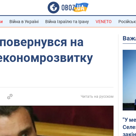
ни
Війна в Україні
Війна Ізраїлю та Ірану
VENETO
Російськ
Важ
повернувся на
некономрозвитку
Читать на русском
"У ме
Селе
закін