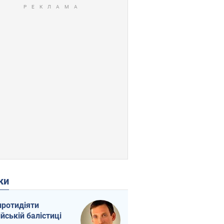
ки
протидіяти
ійській балістиці