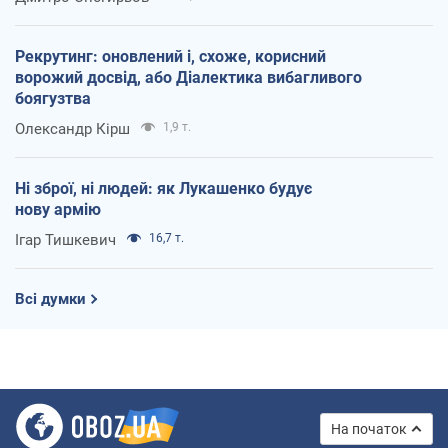
Рекрутинг: оновлений і, схоже, корисний
ворожий досвід, або Діалектика вибагливого
боягузтва
Олександр Кірш
1,9 т.
Ні зброї, ні людей: як Лукашенко будує
нову армію
Ігар Тишкевич
16,7 т.
Всі думки
На початок