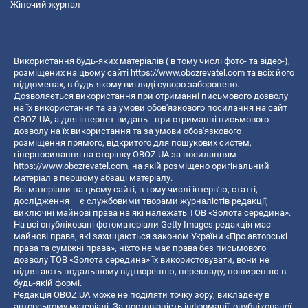
Жіночий журнал
Використання будь-яких матеріалів ( в тому числі фото- та відео-),
розміщених на цьому сайті
https://www.obozrevatel.com
та всіх його
піддоменах, в будь-якому вигляді суворо заборонено.
Дозволяється використання при отриманні письмового дозволу
на їх використання та за умови обов'язкового посилання на сайт
OBOZ.UA, а для інтернет-видань - при отриманні письмового
дозволу на їх використання та за умови обов'язкового
розміщення прямого, відкритого для пошукових систем,
гіперпосилання на сторінку OBOZ.UA за посиланням
https://www.obozrevatel.com
, на якій розміщено оригінальний
матеріал в першому абзаці матеріалу.
Всі матеріали на цьому сайті, в тому числі інтерв’ю, статті,
дослідження – є службовими творами журналістів редакції,
виключні майнові права на які належать ТОВ «Золота середина».
На всі опубліковані фотоматеріали Getty Images редакція має
майнові права, які захищаються законом України «Про авторські
права та суміжні права», ніхто не має права без письмового
дозволу ТОВ «Золота середина» їх використовувати, вони не
підлягають подальшому відтворенню, перекладу, поширенню в
будь-якій формі.
Редакція OBOZ.UA може не поділяти точку зору, викладену в
авторському матеріалі. За достовірність інформації, опублікованої