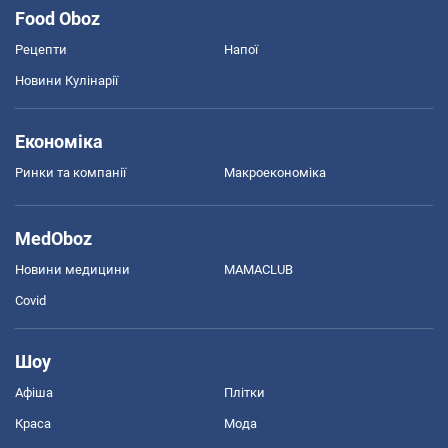
Food Oboz
Рецепти
Напої
Новини Кулінарії
Економіка
Ринки та компанії
Макроекономіка
MedOboz
Новини медицини
MAMACLUB
Covid
Шоу
Афіша
Плітки
Краса
Мода