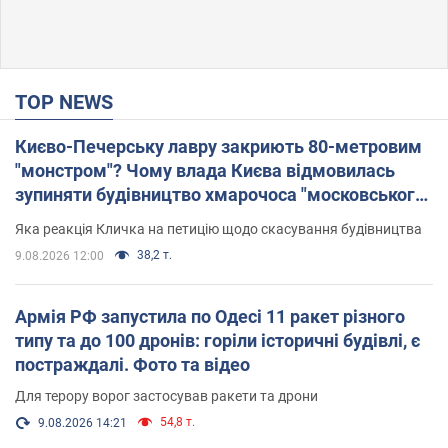
TOP NEWS
Києво-Печерську лавру закриють 80-метровим
"монстром"? Чому влада Києва відмовилась
зупиняти будівництво хмарочоса "московського
вірянина"
Яка реакція Кличка на петицію щодо скасування будівництва
38,2 т.
9.08.2026 12:00
Армія РФ запустила по Одесі 11 ракет різного
типу та до 100 дронів: горіли історичні будівлі, є
постраждалі. Фото та відео
Для терору ворог застосував ракети та дрони
54,8 т.
9.08.2026 14:21