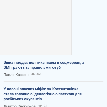
Війна і медіа: політика пішла в соцмережі, а
ЗМІ грають за правилами ютуб
Павло Казарін
468
У полоні власних міфів: як Костянтинівка
стала головною ідеологічною пасткою для
російських окупантів
Дмитро Снєгирьов
2,1 т.