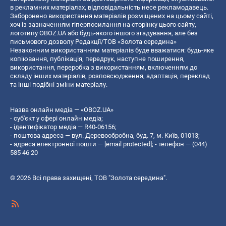
в рекламних матеріалах, відповідальність несе рекламодавець.
Заборонено використання матеріалів розміщених на цьому сайті,
хоч із зазначенням гіперпосилання на сторінку цього сайту,
логотипу OBOZ.UA або будь-якого іншого згадування, але без
письмового дозволу Редакції/ТОВ «Золота середина»
Незаконним використанням матеріалів буде вважатися: будь-яке
копiювання, публiкацiя, передрук, наступне поширення,
використання, переробка з використанням, включенням до
складу інших матеріалів, розповсюдження, адаптація, переклад
та інші подібні зміни матеріалу.
Назва онлайн медіа — «OBOZ.UA»
- суб'єкт у сфері онлайн медіа;
- ідентифікатор медіа — R40-06156;
- поштова адреса — вул. Деревообробна, буд. 7, м. Київ, 01013;
- адреса електронної пошти —
[email protected]
; - телефон — (044)
585 46 20
© 2026 Всі права захищені, ТОВ "Золота середина".