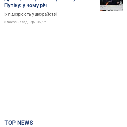
Путіну: у чому річ
Їх підозрюють у шахрайстві
6 часов назад
36,6 т.
TOP NEWS