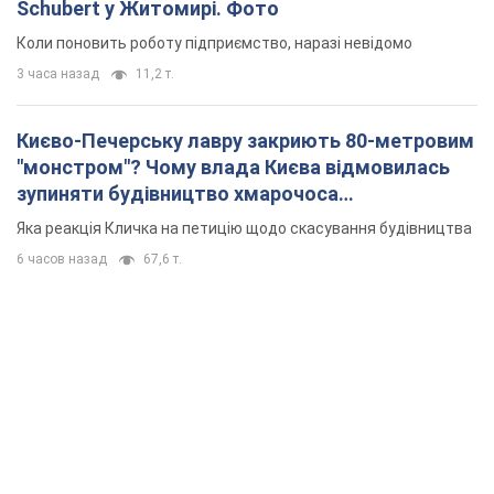
Schubert у Житомирі. Фото
Коли поновить роботу підприємство, наразі невідомо
3 часа назад
11,2 т.
Києво-Печерську лавру закриють 80-метровим
"монстром"? Чому влада Києва відмовилась
зупиняти будівництво хмарочоса
"московського вірянина"
Яка реакція Кличка на петицію щодо скасування будівництва
6 часов назад
67,6 т.