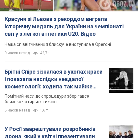
Красуня зі Львова з рекордом виграла
історичну медаль для України на чемпіонаті
світу з легкої атлетики U20. Відео
Наша співвітчизниця блискуче виступила в Орегоні
9 часов назад
42,7 т.
Брітні Спірс зізналася в уколах краси
і показала наслідки невдалої
косметології: ходила так майже
місяць
Помітний наслідок процедури зберігався
близько чотирьох тижнів
5 часов назад
1,6 т.
У Росії заарештували розробників
дрона, який у квітні презентували