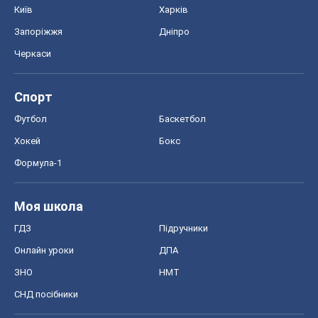
Київ
Харків
Запоріжжя
Дніпро
Черкаси
Спорт
Футбол
Баскетбол
Хокей
Бокс
Формула-1
Моя школа
ГДЗ
Підручники
Онлайн уроки
ДПА
ЗНО
НМТ
СНД посібники