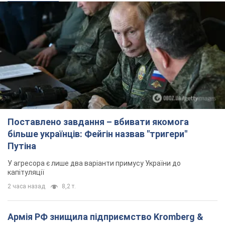
Поставлено завдання – вбивати якомога
більше українців: Фейгін назвав "тригери"
Путіна
У агресора є лише два варіанти примусу України до
капітуляції
2 часа назад
8,2 т.
Армія РФ знищила підприємство Kromberg &