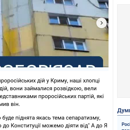
роросійських дій у Криму, наші хлопці
одій, вони займалися розвідкою, вели
едставниками проросійських партій, які
мив він.
Дум
 буде піднята якась тема сепаратизму,
Рос
 до Конституції можемо діяти від" А до Я