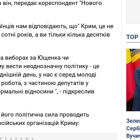
ав він, передає кореспондент "Нового
їнців нам відповідають, що" Крим, це не
сотні років, а ви тільки кілька десятків
TO
на виборах за Ющенка чи
у вести неоднозначну політику - це
днішній день, у нас є серед молоді
робота, з частиною депутатів у
рмальні відносини ", - підкреслив
його політична сила проводить
Зеле
сійських організацій Криму:
Сербі
Вучи