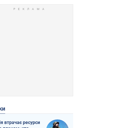
ки
ія втрачає ресурси