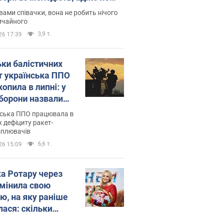
дітей
вами співачки, вона не робить нічого
ичайного
3,9 т.
26 17:39
ьки балістичних
т українська ППО
опила в липні: у
борони назвали
у
нська ППО працювала в
 дефіциту ракет-
оплювачів
6,6 т.
26 15:09
ка Ротару через
змінила свою
ю, на яку раніше
лася: скільки