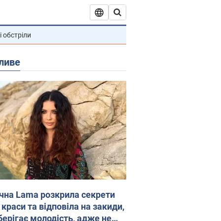
і обстріли
ливе
ічна Lama розкрила секрети
 краси та відповіла на закиди,
берігає молодість, адже не