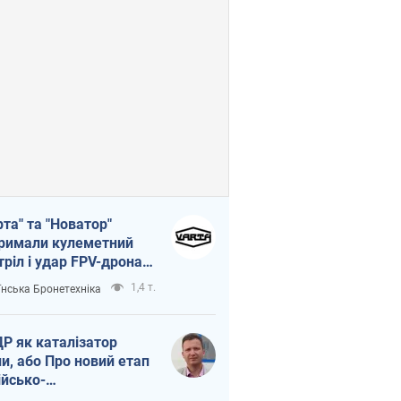
рта" та "Новатор"
римали кулеметний
тріл і удар FPV-дрона,
тувавши життя
1,4 т.
їнська Бронетехніка
церу ЗСУ
Р як каталізатор
ни, або Про новий етап
ійсько-
нічнокорейського