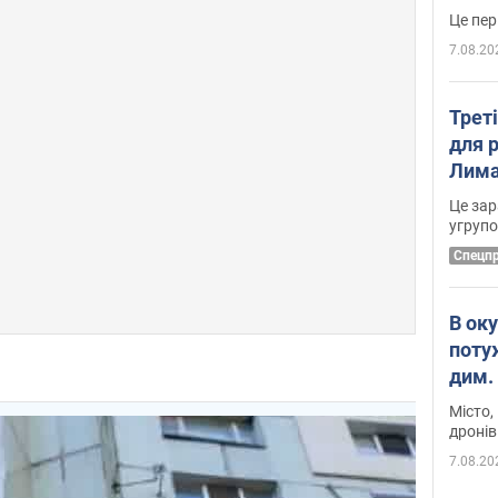
7.08.20
Трет
для 
Лима
диск
Це зар
угруп
Cпецп
В ок
поту
дим. 
Місто,
дронів
7.08.20