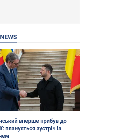
P NEWS
нський вперше прибув до
ї: планується зустріч із
чем