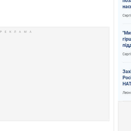
поз
нас
тем
Серг
"Ми
гір
під
рак
Серг
Зах
Рос
НАТ
Леон