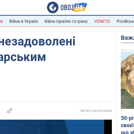
ни
Війна в Україні
Війна Ізраїлю та Ірану
VENETO
Російськ
Важ
незадоволені
арським
Читать на русском
50-р
своєї
що з