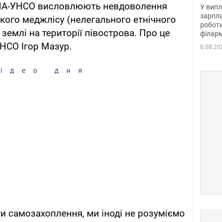
отри
 УНА-УНСО висловлюють невдоволення
У випл
зарпла
кого меджлісу (нелегального етнічного
роботи
землі на території півострова. Про це
філарм
УНСО Ігор Мазур.
8.08.20
ідео дня
и самозахоплення, ми іноді не розуміємо