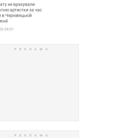
мувала співачка
ату не врахували
тню артистки за час
 в Чернівецькій
онії
26 04:01