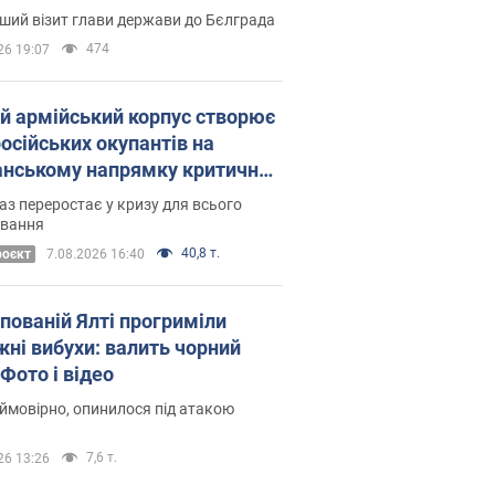
Це перший візит глави держави до Бєлграда
474
26 19:07
ій армійський корпус створює
російських окупантів на
нському напрямку критичний
омфорт: як це вдалося
аз переростає у кризу для всього
овання
40,8 т.
роєкт
7.08.2026 16:40
упованій Ялті прогриміли
жні вибухи: валить чорний
Фото і відео
 ймовірно, опинилося під атакою
7,6 т.
26 13:26