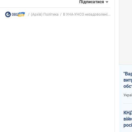
Підписатися
(Архів) Політика
В УНА-УНСО незадоволені...
"Ва
вит
обс
вря
Укра
офі
КНД
вій
рос
пів