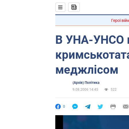
Герої вій
В УНА-УНСО 
кримськотат
меджлісом
(Архів) Політика
9.08.2006 14:45
522
0