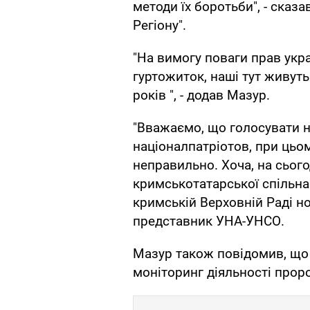
методи їх боротьби", - сказ
Регіону".
"На вимогу поваги прав укра
гуртожиток, наші тут живуть 
років ", - додав Мазур.
"Вважаємо, що голосувати 
націоналпатріотов, при цьом
неправильно. Хоча, на сього
кримськотатарської спільна 
кримській Верховній Раді но
представник УНА-УНСО.
Мазур також повідомив, що 
моніторинг діяльності проро