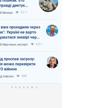
а планом: хто
правді диктує
п війни
5,7 т.
ій Місюра
 вже проходили через
ше": Україні не варто
даватися зневірі через
етний терор
6,5 т.
ій Марченко, експерт
ід проспав загрозу:
ія може перевірити
О війною
606
ід Невзлін