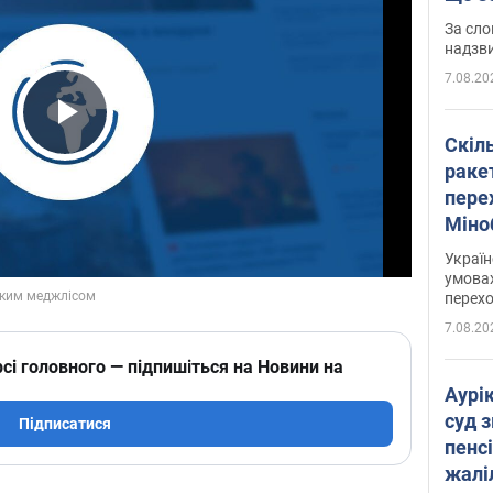
має 
За сло
надзв
7.08.20
Play Video
Скіл
раке
перех
Міно
цифр
Украї
умовах
перех
7.08.20
сі головного — підпишіться на Новини на
Аурі
суд 
Підписатися
пенсі
жалі