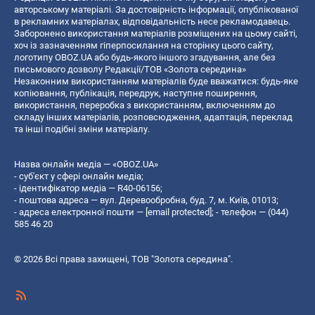
авторському матеріалі. За достовірність інформації, опублікованої
в рекламних матеріалах, відповідальність несе рекламодавець.
Заборонено використання матеріалів розміщених на цьому сайті,
хоч із зазначенням гіперпосилання на сторінку цього сайту,
логотипу OBOZ.UA або будь-якого іншого згадування, але без
письмового дозволу Редакції/ТОВ «Золота середина»
Незаконним використанням матеріалів буде вважатися: будь-яке
копiювання, публiкацiя, передрук, наступне поширення,
використання, переробка з використанням, включенням до
складу інших матеріалів, розповсюдження, адаптація, переклад
та інші подібні зміни матеріалу.
Назва онлайн медіа — «OBOZ.UA»
- суб'єкт у сфері онлайн медіа;
- ідентифікатор медіа — R40-06156;
- поштова адреса — вул. Деревообробна, буд. 7, м. Київ, 01013;
- адреса електронної пошти —
[email protected]
; - телефон — (044)
585 46 20
© 2026 Всі права захищені, ТОВ "Золота середина".