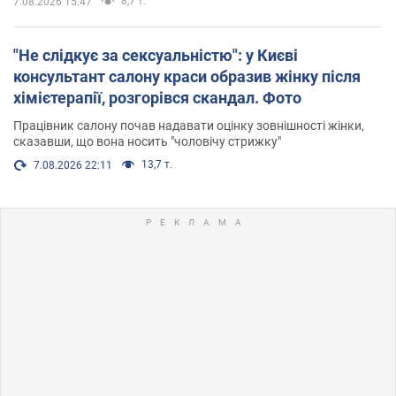
8,7 т.
7.08.2026 15:47
"Не слідкує за сексуальністю": у Києві
консультант салону краси образив жінку після
хімієтерапії, розгорівся скандал. Фото
Працівник салону почав надавати оцінку зовнішності жінки,
сказавши, що вона носить "чоловічу стрижку"
13,7 т.
7.08.2026 22:11