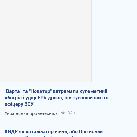
"Варта" та "Новатор" витримали кулеметний
обстріл і удар FPV-дрона, врятувавши життя
офіцеру ЗСУ
Українська Бронетехніка
3,0 т.
КНДР як каталізатор війни, або Про новий