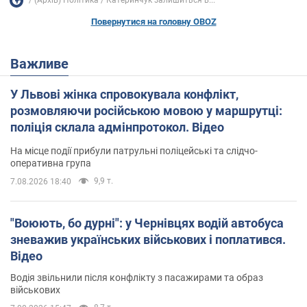
(Архів) Політика
Катеринчук залишиться в...
Повернутися на головну OBOZ
Важливе
У Львові жінка спровокувала конфлікт,
розмовляючи російською мовою у маршрутці:
поліція склала адмінпротокол. Відео
На місце події прибули патрульні поліцейські та слідчо-
оперативна група
9,9 т.
7.08.2026 18:40
"Воюють, бо дурні": у Чернівцях водій автобуса
зневажив українських військових і поплатився.
Відео
Водія звільнили після конфлікту з пасажирами та образ
військових