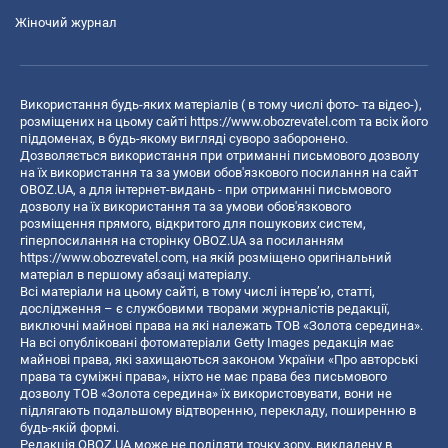
Жіночий журнал
Використання будь-яких матеріалів ( в тому числі фото- та відео-),
розміщених на цьому сайті
https://www.obozrevatel.com
та всіх його
піддоменах, в будь-якому вигляді суворо заборонено.
Дозволяється використання при отриманні письмового дозволу
на їх використання та за умови обов'язкового посилання на сайт
OBOZ.UA, а для інтернет-видань - при отриманні письмового
дозволу на їх використання та за умови обов'язкового
розміщення прямого, відкритого для пошукових систем,
гіперпосилання на сторінку OBOZ.UA за посиланням
https://www.obozrevatel.com
, на якій розміщено оригінальний
матеріал в першому абзаці матеріалу.
Всі матеріали на цьому сайті, в тому числі інтерв’ю, статті,
дослідження – є службовими творами журналістів редакції,
виключні майнові права на які належать ТОВ «Золота середина».
На всі опубліковані фотоматеріали Getty Images редакція має
майнові права, які захищаються законом України «Про авторські
права та суміжні права», ніхто не має права без письмового
дозволу ТОВ «Золота середина» їх використовувати, вони не
підлягають подальшому відтворенню, перекладу, поширенню в
будь-якій формі.
Редакція OBOZ.UA може не поділяти точку зору, викладену в