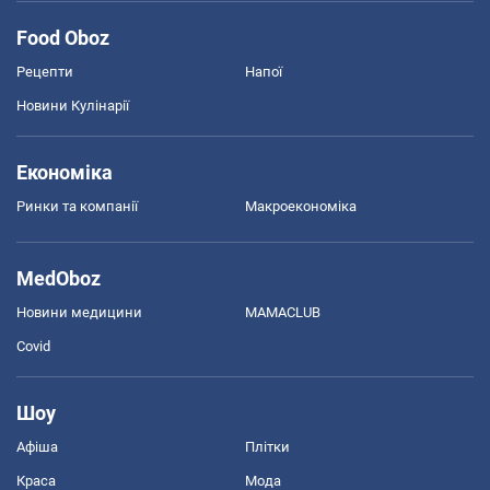
Food Oboz
Рецепти
Напої
Новини Кулінарії
Економіка
Ринки та компанії
Макроекономіка
MedOboz
Новини медицини
MAMACLUB
Covid
Шоу
Афіша
Плітки
Краса
Мода