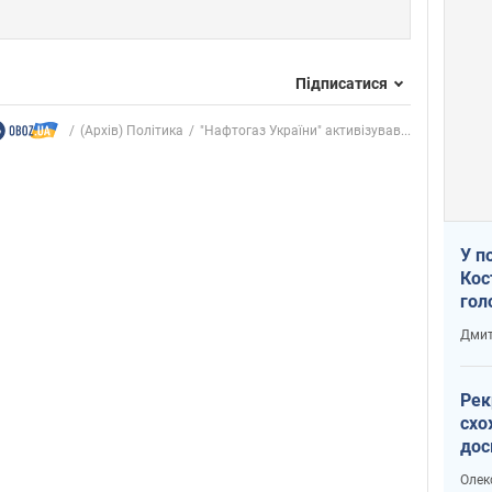
Підписатися
(Архів) Політика
"Нафтогаз України" активізував...
У п
Кос
гол
пас
Дмит
оку
Рек
схо
дос
виб
Олек