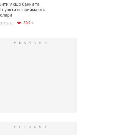
анки такі купюри
ити, якщо банки та
і пункти не приймають
долари
80,9 т.
26 02:20