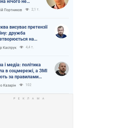
іна нічого не
шло з Україною
2,1 т.
лій Портников
ква висуває претензії
іну: дружба
етворюється на
ежність Росії від
4,4 т.
ор Каспрук
таю
на і медіа: політика
ла в соцмережі, а ЗМІ
ють за правилами
б
102
о Казарін