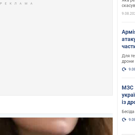
"мос
скасув
9.08.20
Армі
атаку
части
Фото
Для те
дрони
9.0
МЗС 
укра
із д
Бесіда
9.0