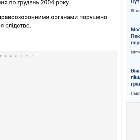
Пут
пня по грудень 2004 року.
вий
Віта
 правоохоронними органами порушено
я слідство.
Мос
Пек
пер
зал
Вікт
Ки
Вій
піш
гра
юту
Павл