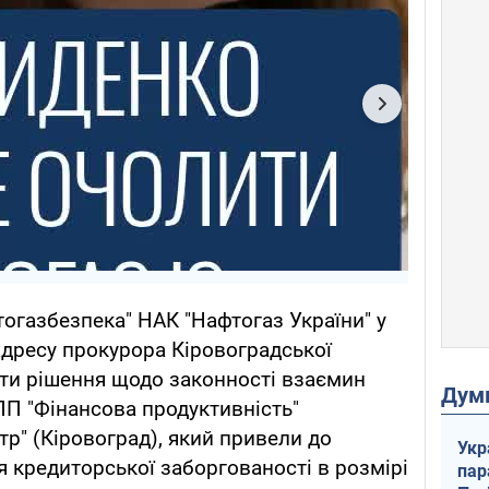
газбезпека" НАК "Нафтогаз України" у
адресу прокурора Кіровоградської
яти рішення щодо законності взаємин
Дум
ПП "Фінансова продуктивність"
тр" (Кіровоград), який привели до
Укр
 кредиторської заборгованості в розмірі
пар