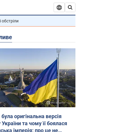
і обстріли
ливе
 була оригінальна версія
 України та чому її боялася
ська імперія: про це не