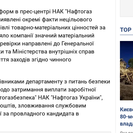
форм в прес-центрі НАК "Нафтогаз
 виявлені окремі факти нецільового
івлі товарно-матеріальних цінностей за
TO
яло компанії значний матеріальний
еревірки направлені до Генеральної
и та Міністерства внутрішніх справ
ття заходів згідно чинного
ацівниками департаменту з питань безпеки
щодо затримання виплати заробітної
огазбезпека" НАК "Нафтогаз України",
коштів, зловживання службовим
Києв
ї за провладного кандидата в
80-м
влад
буді
Яка ре