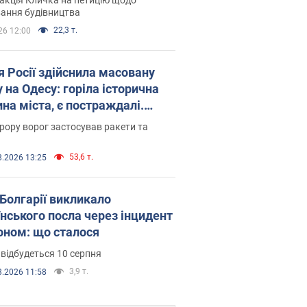
ковського вірянина"
ання будівництва
22,3 т.
26 12:00
я Росії здійснила масовану
 на Одесу: горіла історична
на міста, є постраждалі.
 та відео
рору ворог застосував ракети та
53,6 т.
8.2026 13:25
Болгарії викликало
їнського посла через інцидент
роном: що сталося
 відбудеться 10 серпня
3,9 т.
8.2026 11:58