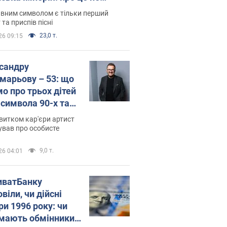
овідають у школі
вним символом є тільки перший
 та приспів пісні
23,0 т.
26 09:15
сандру
марьову – 53: що
мо про трьох дітей
-символа 90-х та
 вигляд вони
витком кар'єри артист
ть
ував про особисте
9,0 т.
26 04:01
иватБанку
віли, чи дійсні
ри 1996 року: чи
мають обмінники