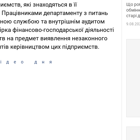
та б
иємств, які знаходяться в її
Що роб
обмінн
. Працівниками департаменту з питань
старі 
ійною службою та внутрішнім аудитом
9.08.20
ірка фінансово-господарської діяльності
тв на предмет виявлення незаконного
тів керівництвом цих підприємств.
ідео дня