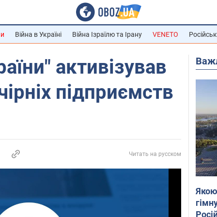
ни
Війна в Україні
Війна Ізраїлю та Ірану
VENETO
Російськ
Важ
раїни" активізував
чірніх підприємств
Читать на русском
Якою
гімну
Росій