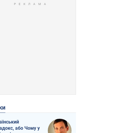
ки
аїнський
адокс, або Чому у