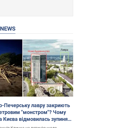
P NEWS
о-Печерську лавру закриють
етровим "монстром"? Чому
а Києва відмовилась зупиняти
вництво хмарочоса
акція Кличка на петицію щодо