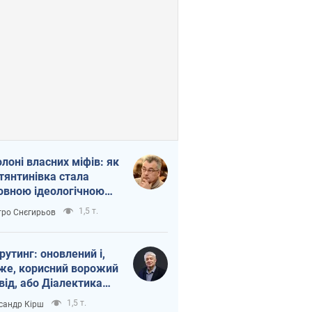
олоні власних міфів: як
тянтинівка стала
овною ідеологічною
ткою для російських
1,5 т.
ро Снєгирьов
пантів
рутинг: оновлений і,
же, корисний ворожий
від, або Діалектика
агливого боягузтва
1,5 т.
сандр Кірш