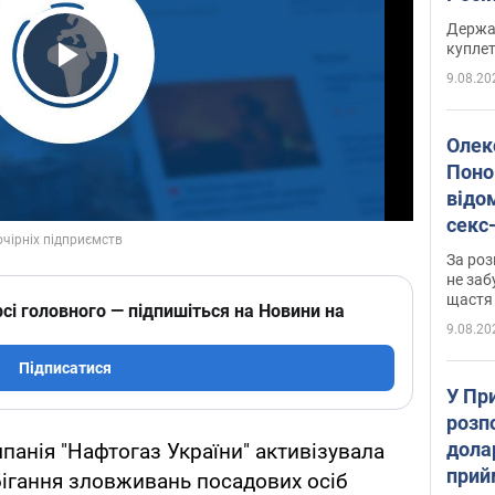
розп
Держа
куплет
9.08.20
Play Video
Олек
Поно
відо
секс
який
За роз
маю
не заб
щастя
сі головного — підпишіться на Новини на
9.08.20
Підписатися
У Пр
розпо
дола
панія "Нафтогаз України" активізувала
прий
бігання зловживань посадових осіб