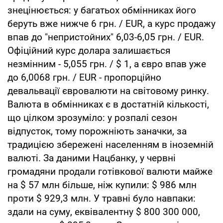
знецінюється: у багатьох обмінниках його
беруть вже нижче 6 грн. / EUR, а курс продажу
впав до "непристойних" 6,03-6,05 грн. / EUR.
Офіційний курс долара залишається
незмінним - 5,055 грн. / $ 1, а євро впав уже
до 6,0068 грн. / EUR - пропорційно
девальвації євровалюти на світовому ринку.
Валюта в обмінниках є в достатній кількості,
що цілком зрозуміло: у розпалі сезон
відпусток, тому порожніють заначки, за
традицією збережені населенням в іноземній
валюті. За даними Нацбанку, у червні
громадяни продали готівкової валюти майже
на $ 57 млн більше, ніж купили: $ 986 млн
проти $ 929,3 млн. У травні було навпаки:
здали на суму, еквівалентну $ 800 300 000,