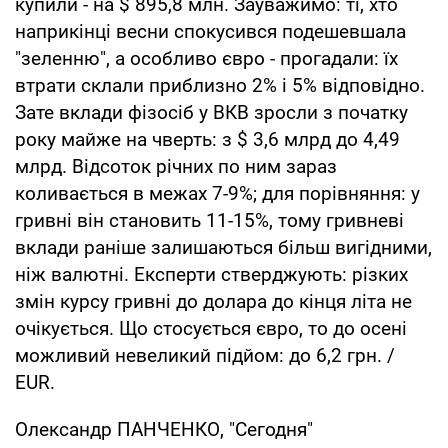
купили - на $ 895,8 млн. Зауважимо: ті, хто
наприкінці весни спокусився подешевшала
"зеленню", а особливо євро - прогадали: їх
втрати склали приблизно 2% і 5% відповідно.
Зате вклади фізосіб у ВКВ зросли з початку
року майже на чверть: з $ 3,6 млрд до 4,49
млрд. Відсоток річних по ним зараз
коливається в межах 7-9%; для порівняння: у
гривні він становить 11-15%, тому гривневі
вклади раніше залишаються більш вигідними,
ніж валютні. Експерти стверджують: різких
змін курсу гривні до долара до кінця літа не
очікується. Що стосується євро, то до осені
можливий невеликий підйом: до 6,2 грн. /
EUR.
Олександр ПАНЧЕНКО, "Сегодня"