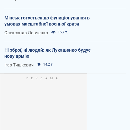
Мінськ готується до функціонування в
умовах масштабної воєнної кризи
Олександр Левченко
16,7 т.
Ні зброї, ні людей: як Лукашенко будує
нову армію
Ігар Тишкевич
14,2 т.