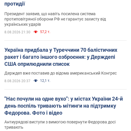
протидії
Президент заявив, що навіть посилена система
протиповітряної оборони РФ не гарантує захисту від
українських ударів
57,2 т.
8.08.2026 21:30
Україна придбала у Туреччини 70 балістичних
ракет і багато іншого озброєння: у Держдепі
США оприлюднили список
Держдеп вже поставив до відома американський Конгрес
12,1 т.
8.08.2026 20:37
"Нас почули на одне вухо": у містах України 24-й
день поспіль тривають мітинги на підтримку
Федорова. Фото і відео
Антиурядові виступи з вимогою повернути Федорова досі
тривають