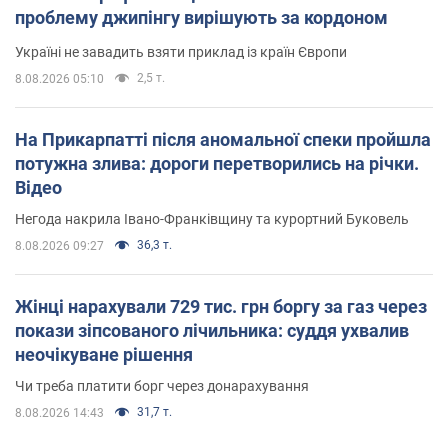
проблему джипінгу вирішують за кордоном
Україні не завадить взяти приклад із країн Європи
2,5 т.
8.08.2026 05:10
На Прикарпатті після аномальної спеки пройшла
потужна злива: дороги перетворились на річки.
Відео
Негода накрила Івано-Франківщину та курортний Буковель
36,3 т.
8.08.2026 09:27
Жінці нарахували 729 тис. грн боргу за газ через
покази зіпсованого лічильника: суддя ухвалив
неочікуване рішення
Чи треба платити борг через донарахування
31,7 т.
8.08.2026 14:43