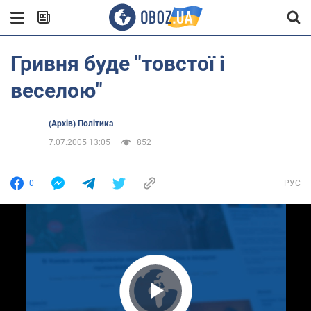
Гривня буде "товстої і
веселою"
(Архів) Політика
7.07.2005 13:05
852
0
РУС