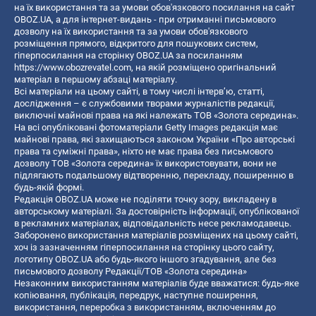
на їх використання та за умови обов'язкового посилання на сайт
OBOZ.UA, а для інтернет-видань - при отриманні письмового
дозволу на їх використання та за умови обов'язкового
розміщення прямого, відкритого для пошукових систем,
гіперпосилання на сторінку OBOZ.UA за посиланням
https://www.obozrevatel.com
, на якій розміщено оригінальний
матеріал в першому абзаці матеріалу.
Всі матеріали на цьому сайті, в тому числі інтерв’ю, статті,
дослідження – є службовими творами журналістів редакції,
виключні майнові права на які належать ТОВ «Золота середина».
На всі опубліковані фотоматеріали Getty Images редакція має
майнові права, які захищаються законом України «Про авторські
права та суміжні права», ніхто не має права без письмового
дозволу ТОВ «Золота середина» їх використовувати, вони не
підлягають подальшому відтворенню, перекладу, поширенню в
будь-якій формі.
Редакція OBOZ.UA може не поділяти точку зору, викладену в
авторському матеріалі. За достовірність інформації, опублікованої
в рекламних матеріалах, відповідальність несе рекламодавець.
Заборонено використання матеріалів розміщених на цьому сайті,
хоч із зазначенням гіперпосилання на сторінку цього сайту,
логотипу OBOZ.UA або будь-якого іншого згадування, але без
письмового дозволу Редакції/ТОВ «Золота середина»
Незаконним використанням матеріалів буде вважатися: будь-яке
копiювання, публiкацiя, передрук, наступне поширення,
використання, переробка з використанням, включенням до