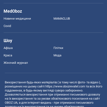
MedOboz
Новини медицини
MAMACLUB
Covid
Шоу
Афіша
Плітки
Краса
Мода
Жіночий журнал
Використання будь-яких матеріалів ( в тому числі фото- та відео-),
розміщених на цьому сайті
https://www.obozrevatel.com
та всіх його
піддоменах, в будь-якому вигляді суворо заборонено.
Дозволяється використання при отриманні письмового дозволу
на їх використання та за умови обов'язкового посилання на сайт
OBOZ.UA, а для інтернет-видань - при отриманні письмового
дозволу на їх використання та за умови обов'язкового