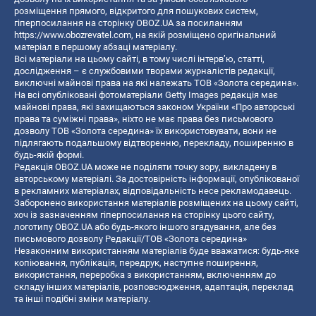
розміщення прямого, відкритого для пошукових систем,
гіперпосилання на сторінку OBOZ.UA за посиланням
https://www.obozrevatel.com
, на якій розміщено оригінальний
матеріал в першому абзаці матеріалу.
Всі матеріали на цьому сайті, в тому числі інтерв’ю, статті,
дослідження – є службовими творами журналістів редакції,
виключні майнові права на які належать ТОВ «Золота середина».
На всі опубліковані фотоматеріали Getty Images редакція має
майнові права, які захищаються законом України «Про авторські
права та суміжні права», ніхто не має права без письмового
дозволу ТОВ «Золота середина» їх використовувати, вони не
підлягають подальшому відтворенню, перекладу, поширенню в
будь-якій формі.
Редакція OBOZ.UA може не поділяти точку зору, викладену в
авторському матеріалі. За достовірність інформації, опублікованої
в рекламних матеріалах, відповідальність несе рекламодавець.
Заборонено використання матеріалів розміщених на цьому сайті,
хоч із зазначенням гіперпосилання на сторінку цього сайту,
логотипу OBOZ.UA або будь-якого іншого згадування, але без
письмового дозволу Редакції/ТОВ «Золота середина»
Незаконним використанням матеріалів буде вважатися: будь-яке
копiювання, публiкацiя, передрук, наступне поширення,
використання, переробка з використанням, включенням до
складу інших матеріалів, розповсюдження, адаптація, переклад
та інші подібні зміни матеріалу.