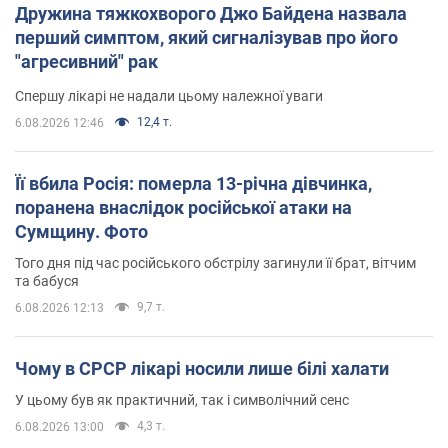
Дружина тяжкохворого Джо Байдена назвала
перший симптом, який сигналізував про його
"агресивний" рак
Спершу лікарі не надали цьому належної уваги
12,4 т.
6.08.2026 12:46
Її вбила Росія: померла 13-річна дівчинка,
поранена внаслідок російської атаки на
Сумщину. Фото
Того дня під час російського обстрілу загинули її брат, вітчим
та бабуся
9,7 т.
6.08.2026 12:13
Чому в СРСР лікарі носили лише білі халати
У цьому був як практичний, так і символічний сенс
4,3 т.
6.08.2026 13:00