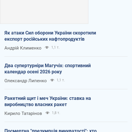
Як атаки Сил оборони України скоротили
експорт російських нафтопродуктів
Андрій Клименко
1,1 т.
Два супертурніри Магучіх: спортивний
календар осені 2026 року
Олександр Липенко
1,1 т.
Ракетний щит і меч України: ставка на
виробництво власних ракет
Кирило Татарінов
1,8 т.
Посмертна "презумпція винуватості": хто