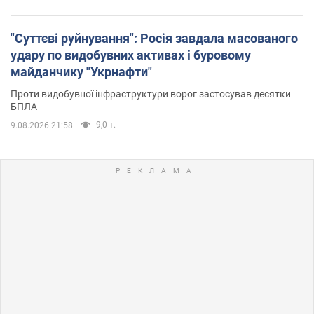
"Суттєві руйнування": Росія завдала масованого
удару по видобувних активах і буровому
майданчику "Укрнафти"
Проти видобувної інфраструктури ворог застосував десятки
БПЛА
9,0 т.
9.08.2026 21:58