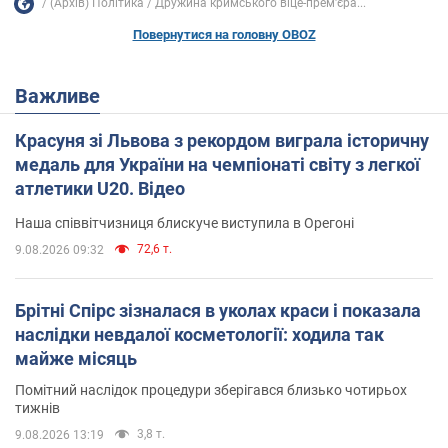
(Архів) Політика
Дружина кримського віце-прем'єра...
Повернутися на головну OBOZ
Важливе
Красуня зі Львова з рекордом виграла історичну
медаль для України на чемпіонаті світу з легкої
атлетики U20. Відео
Наша співвітчизниця блискуче виступила в Орегоні
72,6 т.
9.08.2026 09:32
Брітні Спірс зізналася в уколах краси і показала
наслідки невдалої косметології: ходила так
майже місяць
Помітний наслідок процедури зберігався близько чотирьох
тижнів
3,8 т.
9.08.2026 13:19