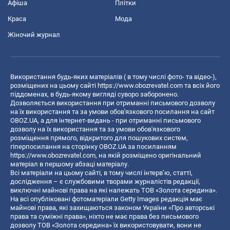
Афіша
Плітки
Краса
Мода
Жіночий журнал
Використання будь-яких матеріалів ( в тому числі фото- та відео-),
розміщених на цьому сайті
https://www.obozrevatel.com
та всіх його
піддоменах, в будь-якому вигляді суворо заборонено.
Дозволяється використання при отриманні письмового дозволу
на їх використання та за умови обов'язкового посилання на сайт
OBOZ.UA, а для інтернет-видань - при отриманні письмового
дозволу на їх використання та за умови обов'язкового
розміщення прямого, відкритого для пошукових систем,
гіперпосилання на сторінку OBOZ.UA за посиланням
https://www.obozrevatel.com
, на якій розміщено оригінальний
матеріал в першому абзаці матеріалу.
Всі матеріали на цьому сайті, в тому числі інтерв’ю, статті,
дослідження – є службовими творами журналістів редакції,
виключні майнові права на які належать ТОВ «Золота середина».
На всі опубліковані фотоматеріали Getty Images редакція має
майнові права, які захищаються законом України «Про авторські
права та суміжні права», ніхто не має права без письмового
дозволу ТОВ «Золота середина» їх використовувати, вони не