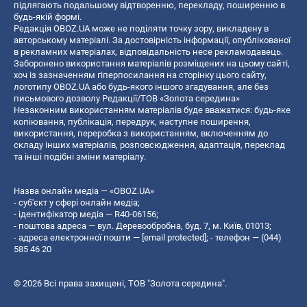
підлягають подальшому відтворенню, перекладу, поширенню в
будь-якій формі.
Редакція OBOZ.UA може не поділяти точку зору, викладену в
авторському матеріалі. За достовірність інформації, опублікованої
в рекламних матеріалах, відповідальність несе рекламодавець.
Заборонено використання матеріалів розміщених на цьому сайті,
хоч із зазначенням гіперпосилання на сторінку цього сайту,
логотипу OBOZ.UA або будь-якого іншого згадування, але без
письмового дозволу Редакції/ТОВ «Золота середина»
Незаконним використанням матеріалів буде вважатися: будь-яке
копiювання, публiкацiя, передрук, наступне поширення,
використання, переробка з використанням, включенням до
складу інших матеріалів, розповсюдження, адаптація, переклад
та інші подібні зміни матеріалу.
Назва онлайн медіа — «OBOZ.UA»
- суб'єкт у сфері онлайн медіа;
- ідентифікатор медіа — R40-06156;
- поштова адреса — вул. Деревообробна, буд. 7, м. Київ, 01013;
- адреса електронної пошти —
[email protected]
; - телефон — (044)
585 46 20
© 2026 Всі права захищені, ТОВ "Золота середина".