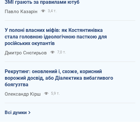
ЗМІ грають за правилами ютуб
Павло Казарін
3,4 т.
У полоні власних міфів: як Костянтинівка
стала головною ідеологічною пасткою для
російських окупантів
Дмитро Снєгирьов
7,0 т.
Рекрутинг: оновлений і, схоже, корисний
ворожий досвід, або Діалектика вибагливого
боягузтва
Олександр Кірш
5,9 т.
Всі думки