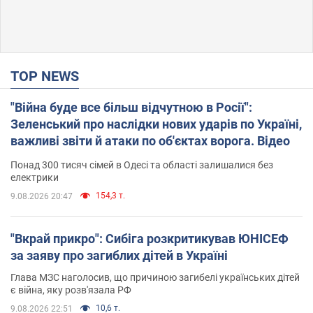
TOP NEWS
"Війна буде все більш відчутною в Росії":
Зеленський про наслідки нових ударів по Україні,
важливі звіти й атаки по об'єктах ворога. Відео
Понад 300 тисяч сімей в Одесі та області залишалися без
електрики
154,3 т.
9.08.2026 20:47
"Вкрай прикро": Сибіга розкритикував ЮНІСЕФ
за заяву про загиблих дітей в Україні
Глава МЗС наголосив, що причиною загибелі українських дітей
є війна, яку розв'язала РФ
10,6 т.
9.08.2026 22:51