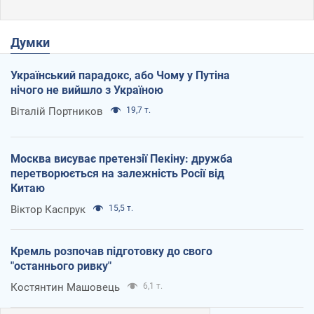
Думки
Український парадокс, або Чому у Путіна
нічого не вийшло з Україною
Віталій Портников
19,7 т.
Москва висуває претензії Пекіну: дружба
перетворюється на залежність Росії від
Китаю
Віктор Каспрук
15,5 т.
Кремль розпочав підготовку до свого
"останнього ривку"
Костянтин Машовець
6,1 т.