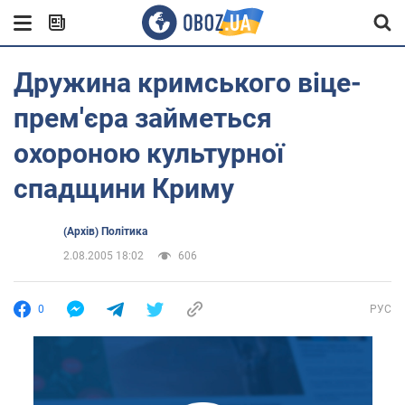
Дружина кримського віце-
прем'єра займеться
охороною культурної
спадщини Криму
(Архів) Політика
2.08.2005 18:02
606
0
РУС