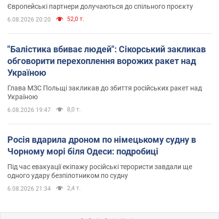
Європейські партнери долучаються до спільного проєкту
52,0 т.
6.08.2026 20:20
"Балістика вбиває людей": Сікорський закликав
обговорити перехоплення ворожих ракет над
Україною
Глава МЗС Польщі закликав до збиття російських ракет над
Україною
8,0 т.
6.08.2026 19:47
Росія вдарила дроном по німецькому судну в
Чорному морі біля Одеси: подробиці
Під час евакуації екіпажу російські терористи завдали ще
одного удару безпілотником по судну
2,4 т.
6.08.2026 21:34