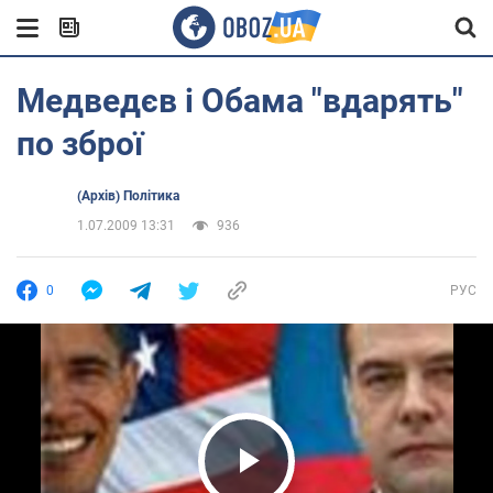
Медведєв і Обама "вдарять"
по зброї
(Архів) Політика
1.07.2009 13:31
936
0
РУС