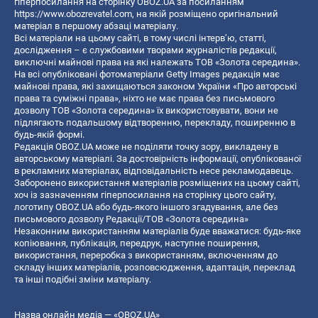
гіперпосилання на сторінку OBOZ.UA за посиланням
https://www.obozrevatel.com
, на якій розміщено оригінальний
матеріал в першому абзаці матеріалу.
Всі матеріали на цьому сайті, в тому числі інтерв’ю, статті,
дослідження – є службовими творами журналістів редакції,
виключні майнові права на які належать ТОВ «Золота середина».
На всі опубліковані фотоматеріали Getty Images редакція має
майнові права, які захищаються законом України «Про авторські
права та суміжні права», ніхто не має права без письмового
дозволу ТОВ «Золота середина» їх використовувати, вони не
підлягають подальшому відтворенню, перекладу, поширенню в
будь-якій формі.
Редакція OBOZ.UA може не поділяти точку зору, викладену в
авторському матеріалі. За достовірність інформації, опублікованої
в рекламних матеріалах, відповідальність несе рекламодавець.
Заборонено використання матеріалів розміщених на цьому сайті,
хоч із зазначенням гіперпосилання на сторінку цього сайту,
логотипу OBOZ.UA або будь-якого іншого згадування, але без
письмового дозволу Редакції/ТОВ «Золота середина»
Незаконним використанням матеріалів буде вважатися: будь-яке
копiювання, публiкацiя, передрук, наступне поширення,
використання, переробка з використанням, включенням до
складу інших матеріалів, розповсюдження, адаптація, переклад
та інші подібні зміни матеріалу.
Назва онлайн медіа — «OBOZ.UA»