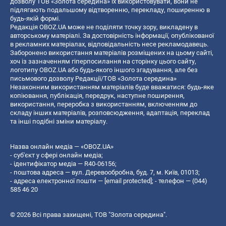
дозволу ТОВ «Золота середина» їх використовувати, вони не
підлягають подальшому відтворенню, перекладу, поширенню в
будь-якій формі.
Редакція OBOZ.UA може не поділяти точку зору, викладену в
авторському матеріалі. За достовірність інформації, опублікованої
в рекламних матеріалах, відповідальність несе рекламодавець.
Заборонено використання матеріалів розміщених на цьому сайті,
хоч із зазначенням гіперпосилання на сторінку цього сайту,
логотипу OBOZ.UA або будь-якого іншого згадування, але без
письмового дозволу Редакції/ТОВ «Золота середина»
Незаконним використанням матеріалів буде вважатися: будь-яке
копiювання, публiкацiя, передрук, наступне поширення,
використання, переробка з використанням, включенням до
складу інших матеріалів, розповсюдження, адаптація, переклад
та інші подібні зміни матеріалу.
Назва онлайн медіа — «OBOZ.UA»
- суб'єкт у сфері онлайн медіа;
- ідентифікатор медіа — R40-06156;
- поштова адреса — вул. Деревообробна, буд. 7, м. Київ, 01013;
- адреса електронної пошти —
[email protected]
; - телефон — (044)
585 46 20
© 2026 Всі права захищені, ТОВ "Золота середина".