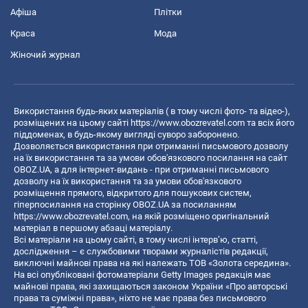
Афіша
Плітки
Краса
Мода
Жіночий журнал
Використання будь-яких матеріалів ( в тому числі фото- та відео-),
розміщених на цьому сайті
https://www.obozrevatel.com
та всіх його
піддоменах, в будь-якому вигляді суворо заборонено.
Дозволяється використання при отриманні письмового дозволу
на їх використання та за умови обов'язкового посилання на сайт
OBOZ.UA, а для інтернет-видань - при отриманні письмового
дозволу на їх використання та за умови обов'язкового
розміщення прямого, відкритого для пошукових систем,
гіперпосилання на сторінку OBOZ.UA за посиланням
https://www.obozrevatel.com
, на якій розміщено оригінальний
матеріал в першому абзаці матеріалу.
Всі матеріали на цьому сайті, в тому числі інтерв’ю, статті,
дослідження – є службовими творами журналістів редакції,
виключні майнові права на які належать ТОВ «Золота середина».
На всі опубліковані фотоматеріали Getty Images редакція має
майнові права, які захищаються законом України «Про авторські
права та суміжні права», ніхто не має права без письмового