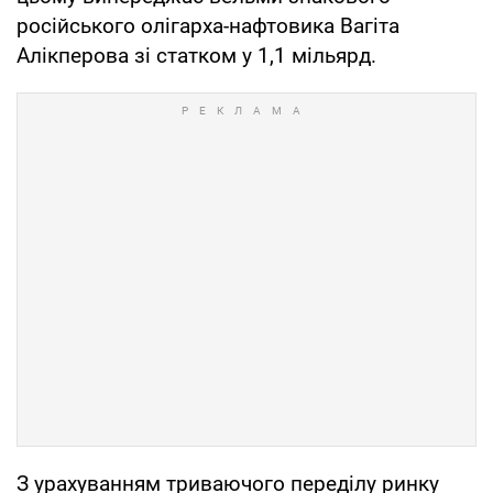
російського олігарха-нафтовика Вагіта
Алікперова зі статком у 1,1 мільярд.
З урахуванням триваючого переділу ринку