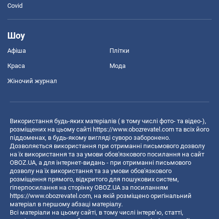
Covid
Шоу
Афіша
Плітки
Краса
Мода
Жіночий журнал
Використання будь-яких матеріалів ( в тому числі фото- та відео-),
розміщених на цьому сайті
https://www.obozrevatel.com
та всіх його
піддоменах, в будь-якому вигляді суворо заборонено.
Дозволяється використання при отриманні письмового дозволу
на їх використання та за умови обов'язкового посилання на сайт
OBOZ.UA, а для інтернет-видань - при отриманні письмового
дозволу на їх використання та за умови обов'язкового
розміщення прямого, відкритого для пошукових систем,
гіперпосилання на сторінку OBOZ.UA за посиланням
https://www.obozrevatel.com
, на якій розміщено оригінальний
матеріал в першому абзаці матеріалу.
Всі матеріали на цьому сайті, в тому числі інтерв’ю, статті,