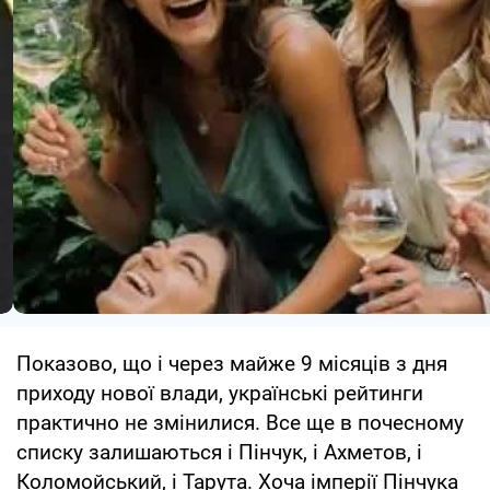
Показово, що і через майже 9 місяців з дня
приходу нової влади, українські рейтинги
практично не змінилися. Все ще в почесному
списку залишаються і Пінчук, і Ахметов, і
Коломойський, і Тарута. Хоча імперії Пінчука