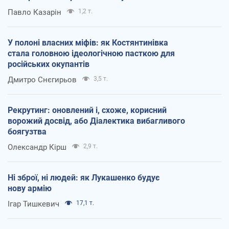
Павло Казарін
1,2 т.
У полоні власних міфів: як Костянтинівка
стала головною ідеологічною пасткою для
російських окупантів
Дмитро Снєгирьов
3,5 т.
Рекрутинг: оновлений і, схоже, корисний
ворожий досвід, або Діалектика вибагливого
боягузтва
Олександр Кірш
2,9 т.
Ні зброї, ні людей: як Лукашенко будує
нову армію
Ігар Тишкевич
17,1 т.