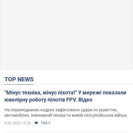
TOP NEWS
"Мінус техніка, мінус піхота!" У мережі показали
ювелірну роботу пілотів FPV. Відео
На оприлюднених кадрах зафіксовано удари по укриттях,
автомобілях, інженерній техніці та живій силі російських військ
16,6 т.
9.08.2026 15:58