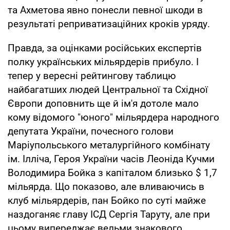
та Ахметова явно понесли певної шкоди в
результаті реприватизаційних кроків уряду.
Правда, за оцінками російських експертів
полку українських мільярдерів прибуло. І
тепер у вересні рейтингову таблицю
найбагатших людей Центральної та Східної
Європи доповнить ще й ім'я дотоле мало
кому відомого "юного" мільярдера народного
депутата України, почесного голови
Маріупольського металургійного комбінату
ім. Ілліча, Героя України часів Леоніда Кучми
Володимира Бойка з капіталом близько $ 1,7
мільярда. Що показово, але вливаючись в
клуб мільярдерів, пан Бойко по суті майже
наздоганяє главу ІСД Сергія Таруту, але при
цьому випереджає вельми знакового