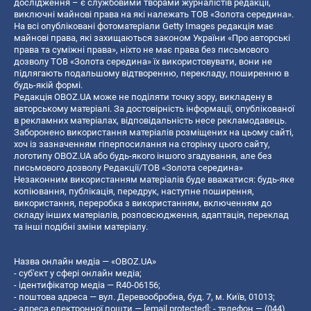
дослідження – є службовими творами журналістів редакції,
виключні майнові права на які належать ТОВ «Золота середина».
На всі опубліковані фотоматеріали Getty Images редакція має
майнові права, які захищаються законом України «Про авторські
права та суміжні права», ніхто не має права без письмового
дозволу ТОВ «Золота середина» їх використовувати, вони не
підлягають подальшому відтворенню, перекладу, поширенню в
будь-якій формі.
Редакція OBOZ.UA може не поділяти точку зору, викладену в
авторському матеріалі. За достовірність інформації, опублікованої
в рекламних матеріалах, відповідальність несе рекламодавець.
Заборонено використання матеріалів розміщених на цьому сайті,
хоч із зазначенням гіперпосилання на сторінку цього сайту,
логотипу OBOZ.UA або будь-якого іншого згадування, але без
письмового дозволу Редакції/ТОВ «Золота середина»
Незаконним використанням матеріалів буде вважатися: будь-яке
копiювання, публiкацiя, передрук, наступне поширення,
використання, переробка з використанням, включенням до
складу інших матеріалів, розповсюдження, адаптація, переклад
та інші подібні зміни матеріалу.
Назва онлайн медіа — «OBOZ.UA»
- суб'єкт у сфері онлайн медіа;
- ідентифікатор медіа — R40-06156;
- поштова адреса — вул. Деревообробна, буд. 7, м. Київ, 01013;
- адреса електронної пошти —
[email protected]
; - телефон — (044)