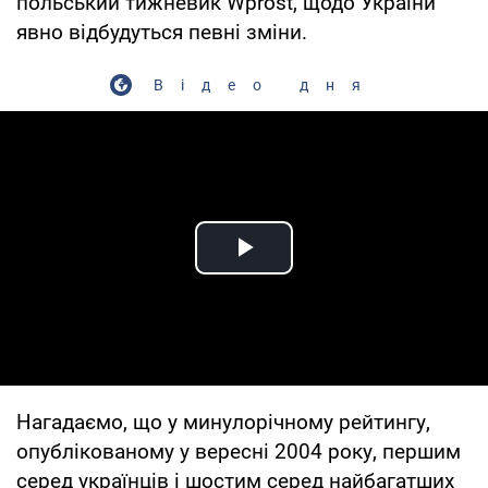
польський тижневик Wprost, щодо України
явно відбудуться певні зміни.
Відео дня
Play Video
Нагадаємо, що у минулорічному рейтингу,
опублікованому у вересні 2004 року, першим
серед українців і шостим серед найбагатших