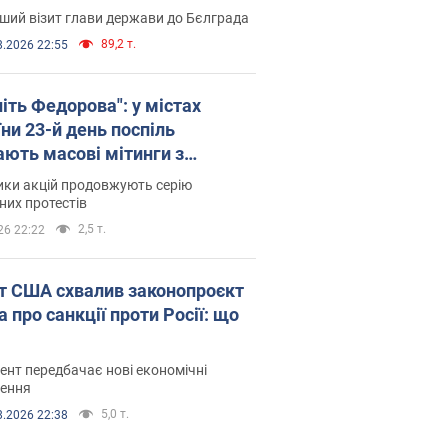
ший візит глави держави до Бєлграда
89,2 т.
8.2026 22:55
іть Федорова": у містах
ни 23-й день поспіль
ають масові мітинги з
онками. Фото і відео
ики акцій продовжують серію
их протестів
2,5 т.
26 22:22
т США схвалив законопроєкт
 про санкції проти Росії: що
нт передбачає нові економічні
ення
5,0 т.
8.2026 22:38