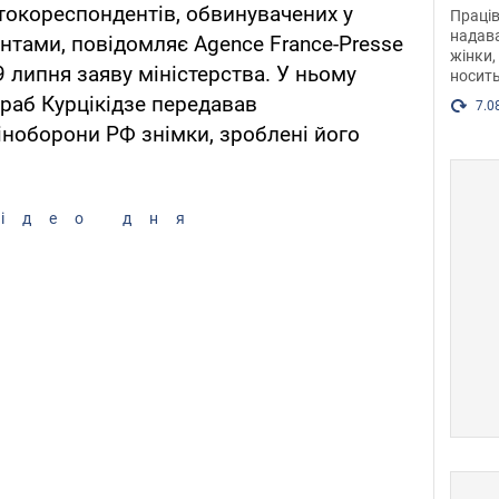
після
токореспондентів, обвинувачених у
Праців
розг
надава
ентами, повідомляє Agence France-Presse
жінки,
Фото
 липня заяву міністерства. У ньому
носить
раб Курцікідзе передавав
7.0
ноборони РФ знімки, зроблені його
ідео дня