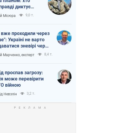
а планом: хто
правді диктує
п війни
9,0 т.
ій Місюра
 вже проходили через
ше": Україні не варто
даватися зневірі через
етний терор
8,4 т.
ій Марченко, експерт
ід проспав загрозу:
ія може перевірити
О війною
3,2 т.
ід Невзлін