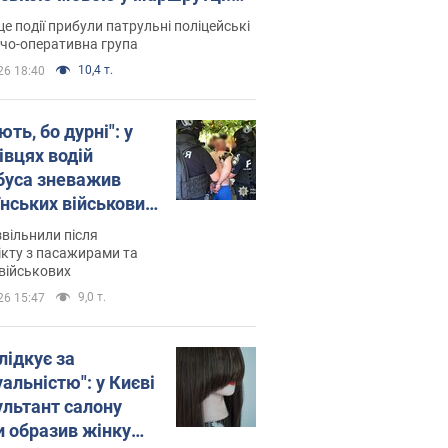
ція склала адмінпротокол.
це події прибули патрульні поліцейські
о
дчо-оперативна група
10,4 т.
26 18:40
ть, бо дурні": у
івцях водій
буса зневажив
їнських військових
латився. Відео
звільнили після
кту з пасажирами та
військових
9,0 т.
26 15:47
лідкує за
альністю": у Києві
ультант салону
и образив жінку