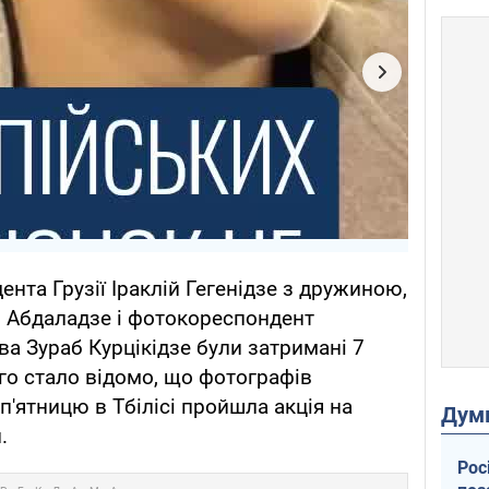
нта Грузії Іраклій Гегенідзе з дружиною,
й Абдаладзе і фотокореспондент
а Зураб Курцікідзе були затримані 7
го стало відомо, що фотографів
п'ятницю в Тбілісі пройшла акція на
Дум
.
Рос