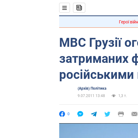
Герої вій
МВС Грузії о
затриманих 
російськими
(Архів) Політика
9.07.2011 13:48
1,3 т.
0