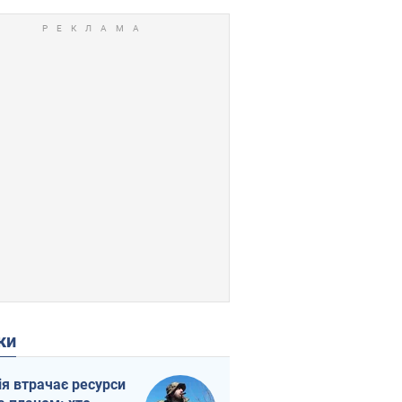
ки
ія втрачає ресурси