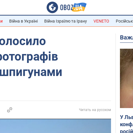
ни
Війна в Україні
Війна Ізраїлю та Ірану
VENETO
Російськ
Важ
голосило
фотографів
 шпигунами
Читать на русском
У Ль
конф
росі