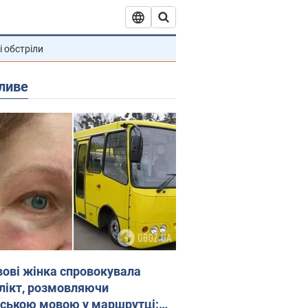
і обстріли
ливе
вові жінка спровокувала
лікт, розмовляючи
йською мовою у маршрутці: