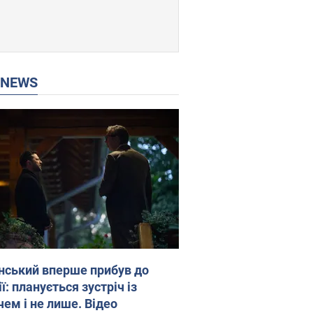
P NEWS
нський вперше прибув до
ї: планується зустріч із
чем і не лише. Відео