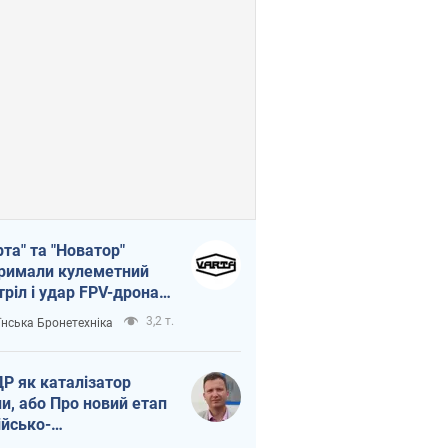
рта" та "Новатор"
римали кулеметний
тріл і удар FPV-дрона,
тувавши життя
3,2 т.
їнська Бронетехніка
церу ЗСУ
Р як каталізатор
ни, або Про новий етап
ійсько-
нічнокорейського