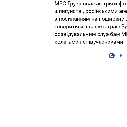
МВС Грузії вважає трьох фо
шпигунстві, російськими аг
з посиланням на поширену 9
говориться, що фотограф Зу
розвідувальним службам Мі
колегами і співучасниками.
В