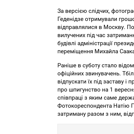
За версією слідчих, фотогра
Геденідзе отримували грошов
відправлялися в Москву. По
вилучених під час затриман
будівлі адміністрації презид
переміщення Михайла Саака
Раніше в суботу стало відо
офіційних звинувачень. Тбі
відпускати їх під заставу і 
про шпигунство на 1 вересн
співпраці з яким саме дер
Фотокореспондента Натію Ге
затриману разом з ним, від