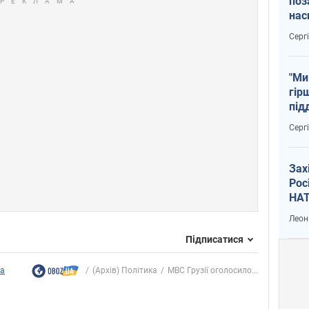
поз
нас
тем
Серг
"Ми
гір
під
рак
Серг
Зах
Рос
НАТ
Леон
Підписатися
ка
(Архів) Політика
МВС Грузії оголосило...