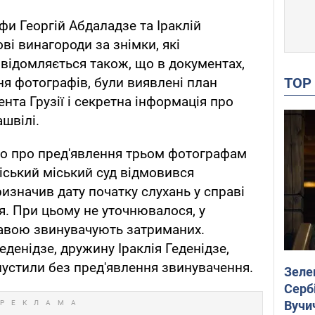
фи Георгій Абдаладзе та Іраклій
і винагороди за знімки, які
відомляється також, що в документах,
TO
ня фотографів, були виявлені план
ента Грузії і секретна інформація про
швілі.
мо про пред'явлення трьом фотографам
ліський міський суд відмовився
призначив дату початку слухань у справі
я. При цьому не уточнювалося, у
жавою звинувачують затриманих.
денідзе, дружину Іраклія Геденідзе,
пустили без пред'явлення звинувачення.
Зеле
Сербі
Вучи