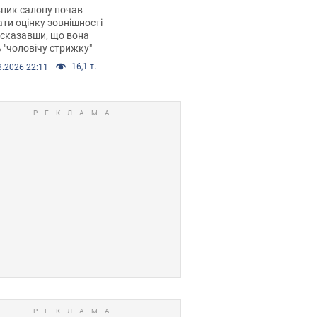
 хімієтерапії,
ник салону почав
орівся скандал.
ти оцінку зовнішності
 сказавши, що вона
 "чоловічу стрижку"
16,1 т.
8.2026 22:11